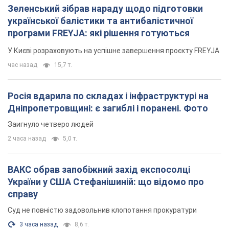
Зеленський зібрав нараду щодо підготовки
української балістики та антибалістичної
програми FREYJA: які рішення готуються
У Києві розраховують на успішне завершення проєкту FREYJA
час назад
15,7 т.
Росія вдарила по складах і інфраструктурі на
Дніпропетровщині: є загиблі і поранені. Фото
Заигнуло четверо людей
2 часа назад
5,0 т.
ВАКС обрав запобіжний захід експосолці
України у США Стефанішиній: що відомо про
справу
Суд не повністю задовольнив клопотання прокуратури
3 часа назад
8,6 т.