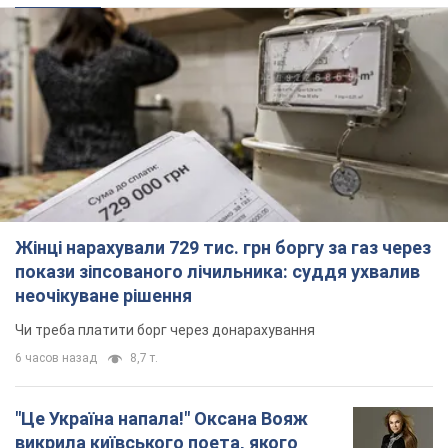
Жінці нарахували 729 тис. грн боргу за газ через
покази зіпсованого лічильника: суддя ухвалив
неочікуване рішення
Чи треба платити борг через донарахування
6 часов назад
8,7 т.
"Це Україна напала!" Оксана Вояж
викрила київського поета, якого