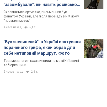
"зазомбували": він навіть російської
не знав, а тепер хоче геноциду
Як зазначила артистка, письменник був
українців
фанатом України, але після переїзду в РФ йому
"промили мозок"
4 часа назад
6,1 т.
"Був знесилений": в Україні врятували
пораненого грифа, який обрав для
себе нетиповий маршрут. Фото
Травмованого птаха виявили на межі Київщині
та Черкащини
5 часов назад
2,6 т.