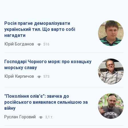
Росія прагне деморалізувати
український тил. Що варто собі
нагадати
Юрій Богданов
516
Господарі Чорного моря: про козацьку
морську славу
Юрій Кирпичов
573
"Покоління олів'є": звичка до
російського виявилася сильнішою за
війну
Руслан Горовий
3,1 т.