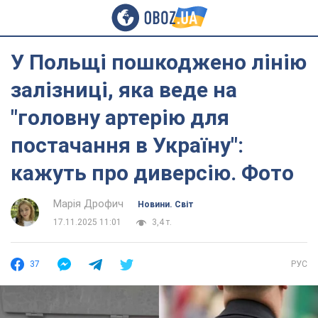
У Польщі пошкоджено лінію
залізниці, яка веде на
"головну артерію для
постачання в Україну":
кажуть про диверсію. Фото
Марія Дрофич
Новини. Світ
17.11.2025 11:01
3,4 т.
37
РУС