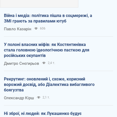
Війна і медіа: політика пішла в соцмережі, а
ЗМІ грають за правилами ютуб
Павло Казарін
606
У полоні власних міфів: як Костянтинівка
стала головною ідеологічною пасткою для
російських окупантів
Дмитро Снєгирьов
2,4 т.
Рекрутинг: оновлений і, схоже, корисний
ворожий досвід, або Діалектика вибагливого
боягузтва
Олександр Кірш
2,1 т.
Ні зброї, ні людей: як Лукашенко будує