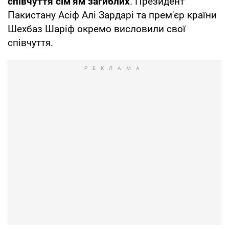
співчуття сім’ям загиблих
. Президент
Пакистану Асіф Алі Зардарі та прем'єр країни
Шехбаз Шаріф окремо висловили свої
співчуття.