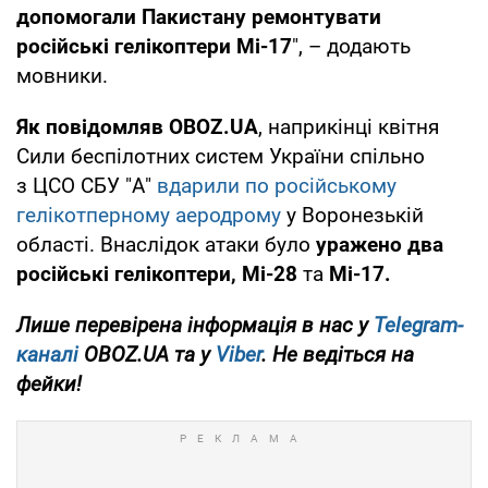
допомогали Пакистану ремонтувати
російські гелікоптери Мі-17
", – додають
мовники.
Як повідомляв OBOZ.UA
, наприкінці квітня
Сили беспілотних систем України спільно
з ЦСО СБУ "А"
вдарили по російському
гелікотперному аеродрому
у Воронезькій
області. Внаслідок атаки було
уражено два
російські гелікоптери,
Мі-28
та
Мі-17.
Лише перевірена інформація в нас у
Telegram-
каналі
OBOZ.UA та у
Viber
. Не ведіться на
фейки!