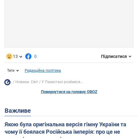
13
0
Підписатися
Теги
Редакційна політика
Новини. Світ
У Пакистані розбився...
Повернутися на головну OBOZ
Важливе
Якою була оригінальна версія гімну України та
чому її боялася Російська імперія: про це не