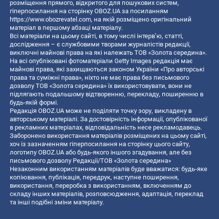
розміщення прямого, відкритого для пошукових систем,
гіперпосилання на сторінку OBOZ.UA за посиланням
https://www.obozrevatel.com
, на якій розміщено оригінальний
матеріал в першому абзаці матеріалу.
Всі матеріали на цьому сайті, в тому числі інтерв’ю, статті,
дослідження – є службовими творами журналістів редакції,
виключні майнові права на які належать ТОВ «Золота середина».
На всі опубліковані фотоматеріали Getty Images редакція має
майнові права, які захищаються законом України «Про авторські
права та суміжні права», ніхто не має права без письмового
дозволу ТОВ «Золота середина» їх використовувати, вони не
підлягають подальшому відтворенню, перекладу, поширенню в
будь-якій формі.
Редакція OBOZ.UA може не поділяти точку зору, викладену в
авторському матеріалі. За достовірність інформації, опублікованої
в рекламних матеріалах, відповідальність несе рекламодавець.
Заборонено використання матеріалів розміщених на цьому сайті,
хоч із зазначенням гіперпосилання на сторінку цього сайту,
логотипу OBOZ.UA або будь-якого іншого згадування, але без
письмового дозволу Редакції/ТОВ «Золота середина»
Незаконним використанням матеріалів буде вважатися: будь-яке
копiювання, публiкацiя, передрук, наступне поширення,
використання, переробка з використанням, включенням до
складу інших матеріалів, розповсюдження, адаптація, переклад
та інші подібні зміни матеріалу.