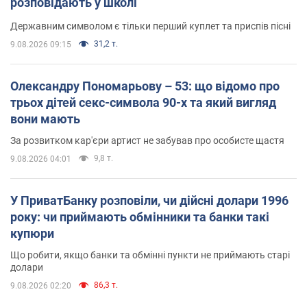
розповідають у школі
Державним символом є тільки перший куплет та приспів пісні
31,2 т.
9.08.2026 09:15
Олександру Пономарьову – 53: що відомо про
трьох дітей секс-символа 90-х та який вигляд
вони мають
За розвитком кар'єри артист не забував про особисте щастя
9,8 т.
9.08.2026 04:01
У ПриватБанку розповіли, чи дійсні долари 1996
року: чи приймають обмінники та банки такі
купюри
Що робити, якщо банки та обмінні пункти не приймають старі
долари
86,3 т.
9.08.2026 02:20