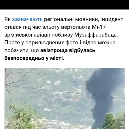
Як
зазначають
регіональні мовники, інцидент
стався під час зльоту вертольота Мі-17
армійської авіації поблизу Музаффарабада.
Проте у оприлюднених фото і відео можна
побачити, що
авіатроща відбулась
безпосередньо у місті
.