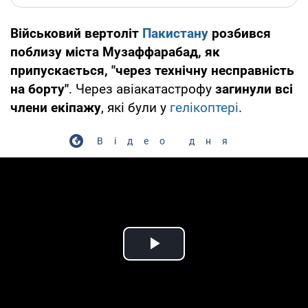
Військовий вертоліт
Пакистану
розбився
поблизу міста Музаффарабад, як
припускається, "через технічну несправність
на борту"
. Через авіакатастрофу
загинули всі
члени екіпажу
, які були у
гелікоптері
.
Відео дня
Play Video