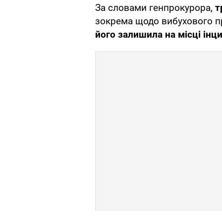
За словами генпрокурора,
т
зокрема щодо вибухового п
його залишила на місці інц