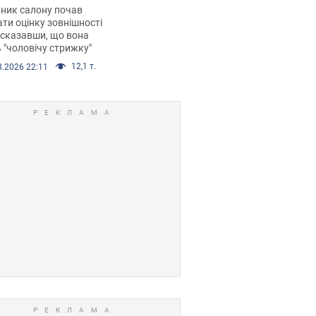
 хімієтерапії,
ник салону почав
орівся скандал.
ти оцінку зовнішності
 сказавши, що вона
 "чоловічу стрижку"
12,1 т.
8.2026 22:11