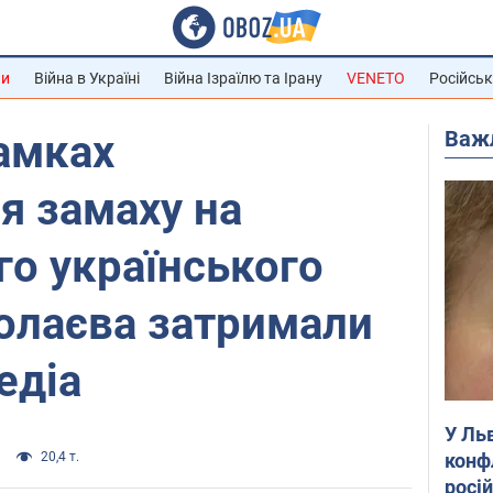
ни
Війна в Україні
Війна Ізраїлю та Ірану
VENETO
Російськ
Важ
амках
я замаху на
го українського
олаєва затримали
едіа
У Ль
конф
20,4 т.
росі