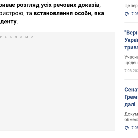
риває розгляд усіх речових доказів
,
Це пер
ристрою, та
встановлення особи, яка
7.0
иденту
.
"Верн
Украї
трив
карт
Учасн
щоденн
7.08.20
Сена
Грема
далі
Докуме
обмеж
7.0