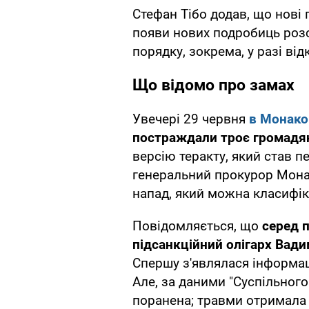
Стефан Тібо додав, що нові 
появи нових подробиць розс
порядку, зокрема, у разі ві
Що відомо про замах
Увечері 29 червня
в Монако
постраждали троє громадя
версію теракту, який став п
генеральний прокурор Монак
напад, який можна класифік
Повідомляється, що
серед 
підсанкційний олігарх Вад
Спершу з'являлася інформаці
Але, за даними "Суспільного
поранена; травми отримала 