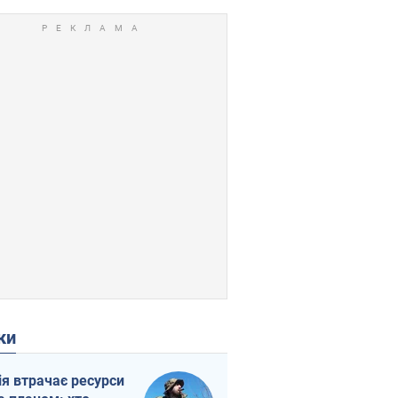
ки
ія втрачає ресурси