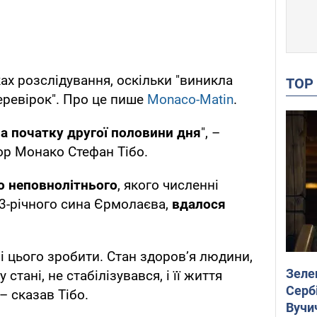
ах розслідування, оскільки "виникла
TO
еревірок". Про це пише
Monaco-Matin
.
на початку другої половини дня
", –
ор Монако Стефан Тібо.
о неповнолітнього
, якого численні
3-річного сина Єрмолаєва,
вдалося
і цього зробити. Стан здоров’я людини,
Зеле
стані, не стабілізувався, і її життя
Сербі
– сказав Тібо.
Вучи