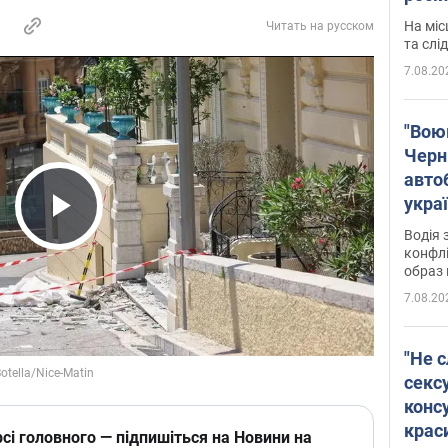
полі
На міс
Читать на русском
Віде
та слі
7.08.20
"Воюю
Черн
авто
укра
і поп
Play Video
Водія 
конфлі
образ 
7.08.20
"Не с
сексу
конс
крас
сі головного — підпишіться на Новини на