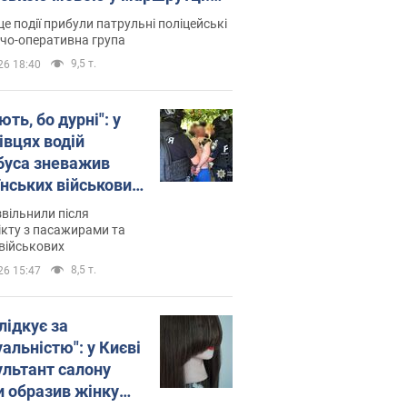
ція склала адмінпротокол.
це події прибули патрульні поліцейські
о
дчо-оперативна група
9,5 т.
26 18:40
ть, бо дурні": у
івцях водій
буса зневажив
їнських військових
латився. Відео
звільнили після
кту з пасажирами та
військових
8,5 т.
26 15:47
лідкує за
альністю": у Києві
ультант салону
и образив жінку