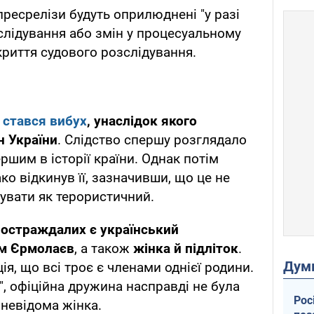
пресрелізи будуть оприлюднені "у разі
лідування або змін у процесуальному
дкриття судового розслідування.
 стався вибух
, унаслідок якого
н України
. Слідство спершу розглядало
ершим в історії країни. Однак потім
о відкинув її, зазначивши, що це не
увати як терористичний.
постраждалих є український
им Єрмолаєв
, а також
жінка й підліток
.
Дум
я, що всі троє є членами однієї родини.
", офіційна дружина насправді не була
Рос
невідома жінка.