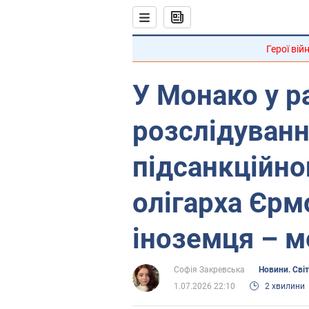
Герої вій
У Монако у р
розслідуванн
підсанкційно
олігарха Єрм
іноземця – м
Софія Закревська
Новини. Світ
1.07.2026 22:10
2 хвилини