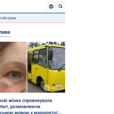
і обстріли
ливе
вові жінка спровокувала
лікт, розмовляючи
йською мовою у маршрутці: