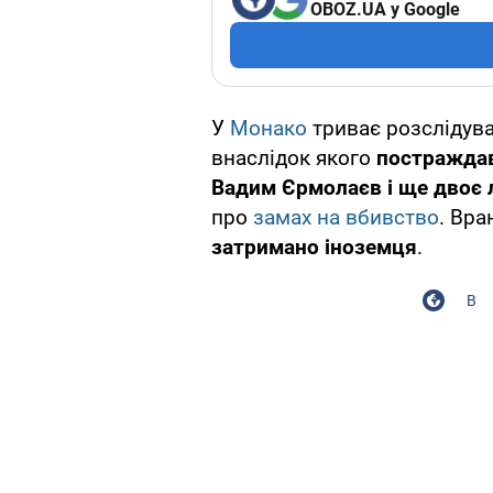
OBOZ.UA у Google
У
Монако
триває розслідуван
внаслідок якого
постраждав
Вадим Єрмолаєв і ще двоє
про
замах на вбивство
. Вра
затримано іноземця
.
В