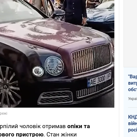
"Ва
вит
обс
вря
Укра
офі
КНД
вій
ерпілий чоловік отримав
опіки та
рос
ового пристрою
. Стан жінки
пів