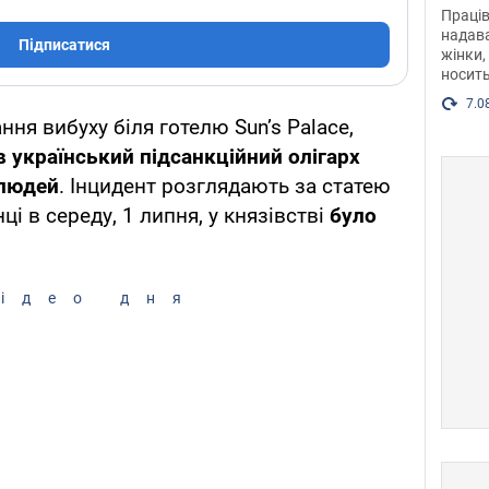
після
Праців
розг
надава
Підписатися
жінки,
Фото
носить
7.0
ня вибуху біля готелю Sun’s Palace,
 український підсанкційний олігарх
 людей
. Інцидент розглядають за статею
нці в середу, 1 липня, у князівстві
було
ідео дня