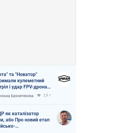
рта" та "Новатор"
римали кулеметний
тріл і удар FPV-дрона,
тувавши життя
2,9 т.
їнська Бронетехніка
церу ЗСУ
Р як каталізатор
ни, або Про новий етап
ійсько-
нічнокорейського