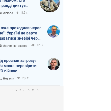
а планом: хто
правді диктує
п війни
8,5 т.
ій Місюра
 вже проходили через
ше": Україні не варто
даватися зневірі через
етний терор
8,1 т.
ій Марченко, експерт
ід проспав загрозу:
ія може перевірити
О війною
2,9 т.
ід Невзлін