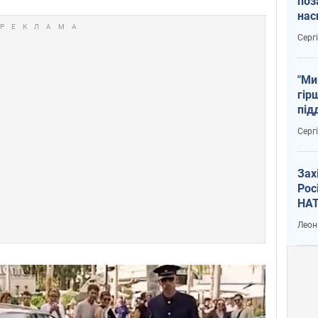
поз
нас
тем
Серг
"Ми
гір
під
рак
Серг
Зах
Рос
НАТ
Леон