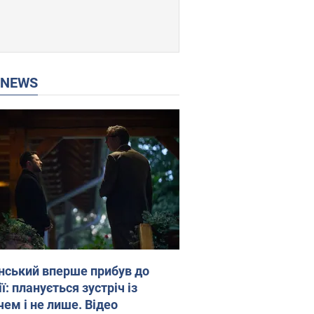
P NEWS
нський вперше прибув до
ї: планується зустріч із
чем і не лише. Відео