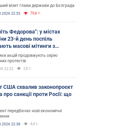
ший візит глави держави до Бєлграда
70,6 т.
8.2026 22:55
іть Федорова": у містах
ни 23-й день поспіль
ають масові мітинги з
онками. Фото і відео
ики акцій продовжують серію
их протестів
2,0 т.
26 22:22
т США схвалив законопроєкт
 про санкції проти Росії: що
нт передбачає нові економічні
ення
4,4 т.
8.2026 22:38