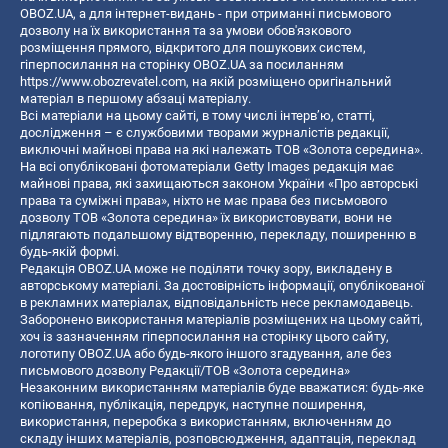
OBOZ.UA, а для інтернет-видань - при отриманні письмового
дозволу на їх використання та за умови обов'язкового
розміщення прямого, відкритого для пошукових систем,
гіперпосилання на сторінку OBOZ.UA за посиланням
https://www.obozrevatel.com
, на якій розміщено оригінальний
матеріал в першому абзаці матеріалу.
Всі матеріали на цьому сайті, в тому числі інтерв’ю, статті,
дослідження – є службовими творами журналістів редакції,
виключні майнові права на які належать ТОВ «Золота середина».
На всі опубліковані фотоматеріали Getty Images редакція має
майнові права, які захищаються законом України «Про авторські
права та суміжні права», ніхто не має права без письмового
дозволу ТОВ «Золота середина» їх використовувати, вони не
підлягають подальшому відтворенню, перекладу, поширенню в
будь-якій формі.
Редакція OBOZ.UA може не поділяти точку зору, викладену в
авторському матеріалі. За достовірність інформації, опублікованої
в рекламних матеріалах, відповідальність несе рекламодавець.
Заборонено використання матеріалів розміщених на цьому сайті,
хоч із зазначенням гіперпосилання на сторінку цього сайту,
логотипу OBOZ.UA або будь-якого іншого згадування, але без
письмового дозволу Редакції/ТОВ «Золота середина»
Незаконним використанням матеріалів буде вважатися: будь-яке
копiювання, публiкацiя, передрук, наступне поширення,
використання, переробка з використанням, включенням до
складу інших матеріалів, розповсюдження, адаптація, переклад