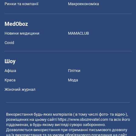
Ринки та компанії
Макроекономіка
MedOboz
Новини медицини
MAMACLUB
Covid
Шоу
Афіша
Плітки
Краса
Мода
Жіночий журнал
Використання будь-яких матеріалів ( в тому числі фото- та відео-),
розміщених на цьому сайті
https://www.obozrevatel.com
та всіх його
піддоменах, в будь-якому вигляді суворо заборонено.
Дозволяється використання при отриманні письмового дозволу
на їх використання та за умови обов'язкового посилання на сайт