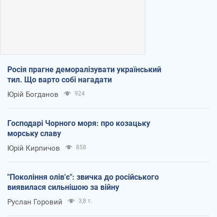
Росія прагне деморалізувати український
тил. Що варто собі нагадати
Юрій Богданов
924
Господарі Чорного моря: про козацьку
морську славу
Юрій Кирпичов
858
"Покоління олів'є": звичка до російського
виявилася сильнішою за війну
Руслан Горовий
3,8 т.