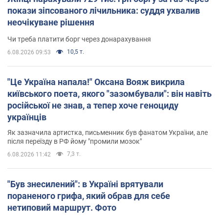
покази зіпсованого лічильника: суддя ухвалив
неочікуване рішення
Чи треба платити борг через донарахування
10,5 т.
6.08.2026 09:53
"Це Україна напала!" Оксана Вояж викрила
київського поета, якого "зазомбували": він навіть
російської не знав, а тепер хоче геноциду
українців
Як зазначила артистка, письменник був фанатом України, але
після переїзду в РФ йому "промили мозок"
7,3 т.
6.08.2026 11:42
"Був знесилений": в Україні врятували
пораненого грифа, який обрав для себе
нетиповий маршрут. Фото