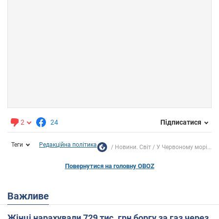
2
24
Підписатися
Теги
Редакційна політика
Новини. Світ
У Червоному морі...
Повернутися на головну OBOZ
Важливе
Жінці нарахували 729 тис. грн боргу за газ через