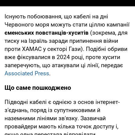
Існують побоювання, що кабелі на дні
Червоного моря можуть стати ціллю кампанії
єменських повстанців-хуситів
(зокрема, для
тиску на Ізраїль заради припинення війни
проти ХАМАС у секторі Гази). Подібні обриви
вже фіксувалися в 2024 році, проте хусити
заперечують, що атакували ці лінії, передає
Associated Press
.
Що саме пошкоджено
Підводні кабелі є однією з основ інтернет-
з'єднань, поряд із супутниковими й
наземними лініями зв'язку. Зазвичай
провайдери мають кілька точок доступу і,
якщо одна перестала відповідати,