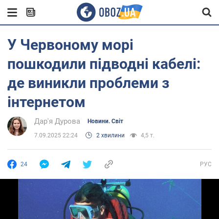
У Червоному морі
пошкодили підводні кабелі:
де виникли проблеми з
інтернетом
Дар'я Дурова
Новини. Світ
7.09.2025 22:24
2 хвилини
4,5 т.
24
РУС