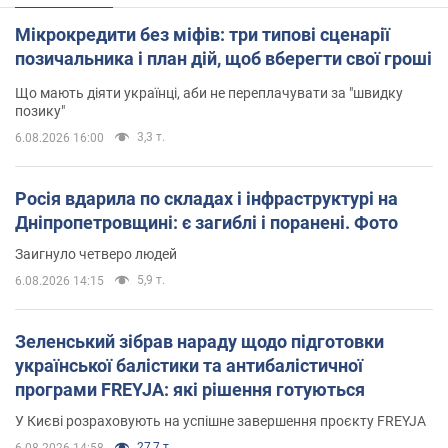
Мікрокредити без міфів: три типові сценарії
позичальника і план дій, щоб вберегти свої гроші
Що мають діяти українці, аби не переплачувати за "швидку
позику"
3,3 т.
6.08.2026 16:00
Росія вдарила по складах і інфраструктурі на
Дніпропетровщині: є загиблі і поранені. Фото
Заигнуло четверо людей
5,9 т.
6.08.2026 14:15
Зеленський зібрав нараду щодо підготовки
української балістики та антибалістичної
програми FREYJA: які рішення готуються
У Києві розраховують на успішне завершення проєкту FREYJA
27,7 т.
6.08.2026 14:58