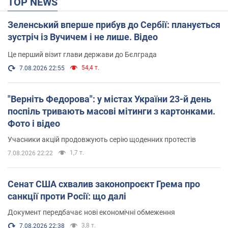
TOP NEWS
Зеленський вперше прибув до Сербії: планується
зустріч із Вучичем і не лише. Відео
Це перший візит глави держави до Бєлграда
54,4 т.
7.08.2026 22:55
"Верніть Федорова": у містах України 23-й день
поспіль тривають масові мітинги з картонками.
Фото і відео
Учасники акцій продовжують серію щоденних протестів
1,7 т.
7.08.2026 22:22
Сенат США схвалив законопроєкт Грема про
санкції проти Росії: що далі
Документ передбачає нові економічні обмеження
3,8 т.
7.08.2026 22:38