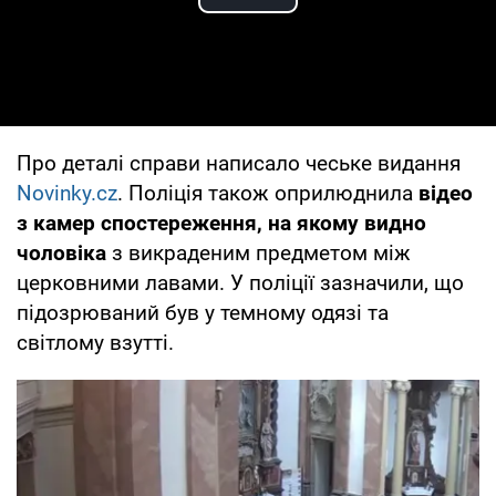
Play Video
Про деталі справи написало чеське видання
Novinky.cz
. Поліція також оприлюднила
відео
з камер спостереження, на якому видно
чоловіка
з викраденим предметом між
церковними лавами. У поліції зазначили, що
підозрюваний був у темному одязі та
світлому взутті.