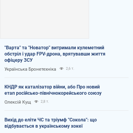
"Варта" та "Новатор" витримали кулеметний
обстріл і удар FPV-дрона, врятувавши життя
офіцеру ЗСУ
Українська Бронетехніка
2,6 т.
КНДР як каталізатор війни, або Про новий
етап російсько-північнокорейського союзу
Олексій Кущ
2,8 т.
Вихід до еліти ЧС та тріумф "Сокола": що
відбувається в українському хокеї