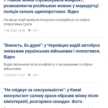
розмовляючи російською мовою у маршрутці:
поліція склала адмінпротокол. Відео
На місце події прибули патрульні поліцейські та слідчо-
оперативна група
8,4 т.
7.08.2026 18:40
"Воюють, бо дурні": у Чернівцях водій автобуса
зневажив українських військових і поплатився.
Відео
Водія звільнили після конфлікту з пасажирами та образ
військових
8,0 т.
7.08.2026 15:47
"Не слідкує за сексуальністю": у Києві
консультант салону краси образив жінку після
хімієтерапії, розгорівся скандал. Фото