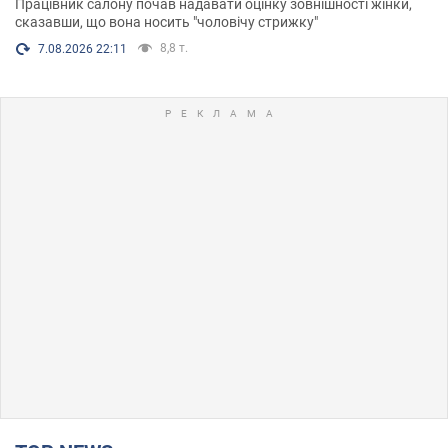
Працівник салону почав надавати оцінку зовнішності жінки,
сказавши, що вона носить "чоловічу стрижку"
8,8 т.
7.08.2026 22:11