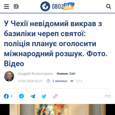
У Чехії невідомий викрав з
базиліки череп святої:
поліція планує оголосити
міжнародний розшук. Фото.
Відео
Андрій Колотовкін
Новини. Світ
15.05.2026 02:21
2 хвилини
1,7 т.
0
РУС