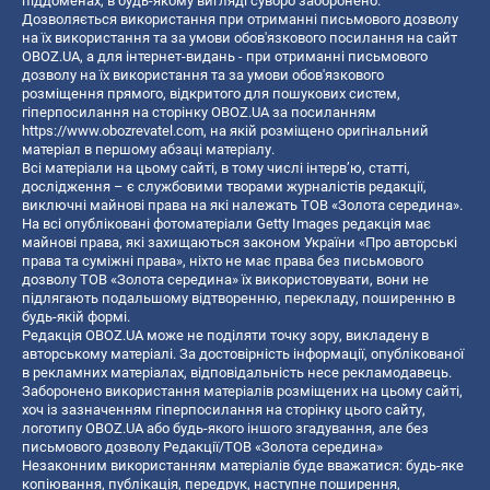
піддоменах, в будь-якому вигляді суворо заборонено.
Дозволяється використання при отриманні письмового дозволу
на їх використання та за умови обов'язкового посилання на сайт
OBOZ.UA, а для інтернет-видань - при отриманні письмового
дозволу на їх використання та за умови обов'язкового
розміщення прямого, відкритого для пошукових систем,
гіперпосилання на сторінку OBOZ.UA за посиланням
https://www.obozrevatel.com
, на якій розміщено оригінальний
матеріал в першому абзаці матеріалу.
Всі матеріали на цьому сайті, в тому числі інтерв’ю, статті,
дослідження – є службовими творами журналістів редакції,
виключні майнові права на які належать ТОВ «Золота середина».
На всі опубліковані фотоматеріали Getty Images редакція має
майнові права, які захищаються законом України «Про авторські
права та суміжні права», ніхто не має права без письмового
дозволу ТОВ «Золота середина» їх використовувати, вони не
підлягають подальшому відтворенню, перекладу, поширенню в
будь-якій формі.
Редакція OBOZ.UA може не поділяти точку зору, викладену в
авторському матеріалі. За достовірність інформації, опублікованої
в рекламних матеріалах, відповідальність несе рекламодавець.
Заборонено використання матеріалів розміщених на цьому сайті,
хоч із зазначенням гіперпосилання на сторінку цього сайту,
логотипу OBOZ.UA або будь-якого іншого згадування, але без
письмового дозволу Редакції/ТОВ «Золота середина»
Незаконним використанням матеріалів буде вважатися: будь-яке
копiювання, публiкацiя, передрук, наступне поширення,