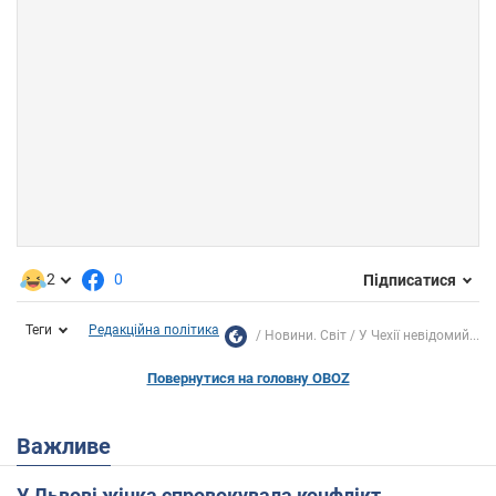
2
0
Підписатися
Теги
Редакційна політика
Новини. Світ
У Чехії невідомий...
Повернутися на головну OBOZ
Важливе
У Львові жінка спровокувала конфлікт,