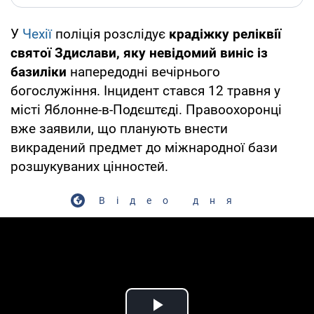
У
Чехії
поліція розслідує
крадіжку реліквії
святої Здислави, яку невідомий виніс із
базиліки
напередодні вечірнього
богослужіння. Інцидент стався 12 травня у
місті Яблонне-в-Подєштєді. Правоохоронці
вже заявили, що планують внести
викрадений предмет до міжнародної бази
розшукуваних цінностей.
Відео дня