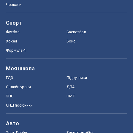
ГДЗ
Підручники
Онлайн уроки
ДПА
ЗНО
НМТ
СНД посібники
Авто
Тест Драйв
Електромобілі
Акції
Сервіс
Food Oboz
Рецепти
Напої
Дієти
Економіка
Ринки та компанії
Макроекономіка