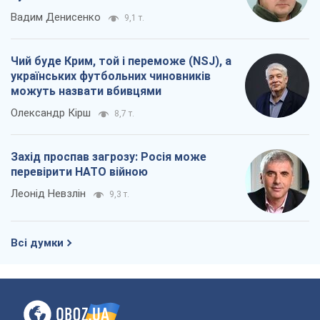
Леонід Невзлін
9,3 т.
Всі думки
Про компанію
Команда
Правова інформація
Політика конфіденційності
Реклама на сайті
Документи
Редакційна політика
Журналісти OBOZ.UA на місці
подій
OBOZ.UA
Політика