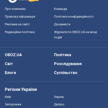
Світ
Розслідування
Блоги
Суспільство
Регіони України
Київ
Харків
Запоріжжя
Дніпро
Черкаси
Спорт
Футбол
Баскетбол
Хокей
Бокс
Формула-1
Моя школа