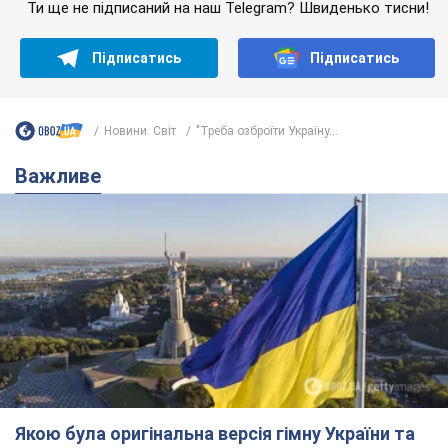
Якою була оригінальна версія гімну України та
чому її боялася Російська імперія: про це не
розповідають у школі
Державним символом є тільки перший куплет та приспів пісні
час назад
3,0 т.
Олександру Пономарьову – 53: що
відомо про трьох дітей секс-
символа 90-х та який вигляд вони
мають
За розвитком кар'єри артист не забував про
особисте щастя