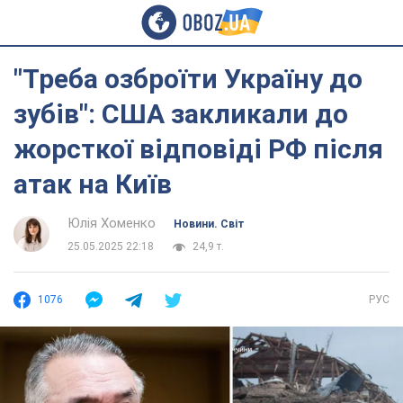
"Треба озброїти Україну до
зубів": США закликали до
жорсткої відповіді РФ після
атак на Київ
Юлія Хоменко
Новини. Світ
25.05.2025 22:18
24,9 т.
1076
РУС