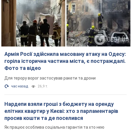
Для терору ворог застосував ракети та дрони
час назад
26,9 т.
Нардепи взяли гроші з бюджету на оренду
елітних квартир у Києві: хто з парламентарів
просив кошти та де поселився
Як працює особлива соціальна гарантія та хто нею
користується
3 часа назад
48,9 т.
Російська армія обстріляла дві сусідні
багатоповерхівки в Харкові: двоє загиблих,
більше 20 постраждалих
Ворог навмисно обстрілює житлові будинки
20 минут назад
2,7 т.