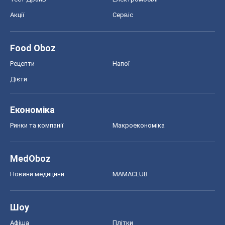
MedOboz
Новини медицини
MAMACLUB
Шоу
Афіша
Плітки
Краса
Мода
Жіночий журнал