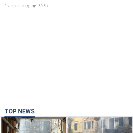
TOP NEWS
Армія Росії здійснила масовану атаку на Одесу:
горіла історична частина міста, є постраждалі.
Фото та відео