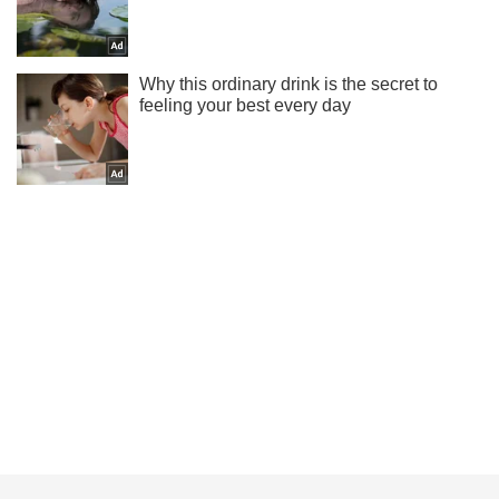
Ти ще не підписаний на наш Telegram? Швиденько тисни!
Підписатись
Підписатись
Новини. Світ
"Треба озброїти Україну...
Важливе