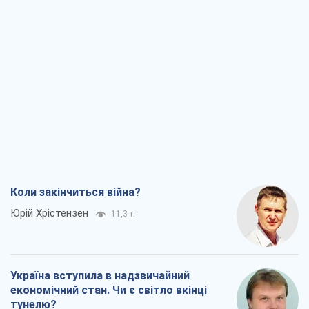
Коли закінчиться війна?
Юрій Хрістензен
11,3 т.
Україна вступила в надзвичайний
економічний стан. Чи є світло вкінці
тунелю?
Вадим Денисенко
9,1 т.
Чий буде Крим, той і переможе (NSJ), а
українських футбольних чиновників
можуть назвати вбивцями
Олександр Кірш
8,7 т.
Захід проспав загрозу: Росія може
перевірити НАТО війною