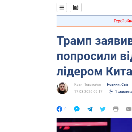
Герої вій
Трамп заяви
попросили ві
лідером Кита
Катя Поплюйко
Новини. Світ
17.03.2026 09:17
1 хвилин
0