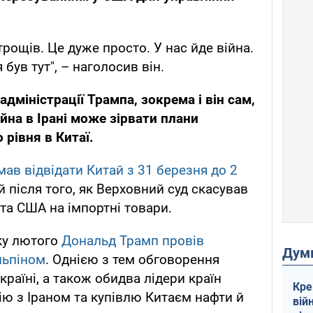
рощів. Це дуже просто. У нас йде війна.
був тут", – наголосив він.
дміністрації Трампа, зокрема і він сам,
йна в Ірані може зірвати плани
 рівня в Китаї.
мав відвідати Китай з 31 березня до 2
й після того, як Верховний суд скасував
а США на імпортні товари.
ку лютого
Дональд Трамп провів
Дум
ньпіном
. Однією з тем обговорення
Україні, а також обидва лідери країн
Кре
ію з Іраном та купівлю Китаєм нафти й
вій