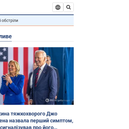
і обстріли
ливе
ина тяжкохворого Джо
ена назвала перший симптом,
 сигналізував про його