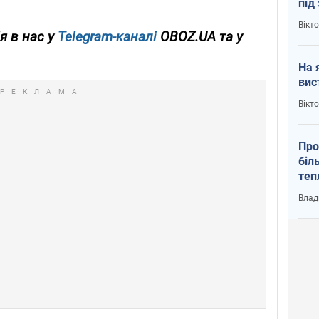
під
кри
Вікт
я в нас у
Telegram-каналі
OBOZ.UA та у
На 
вис
Вікт
Про
біл
теп
від
Влад
у К