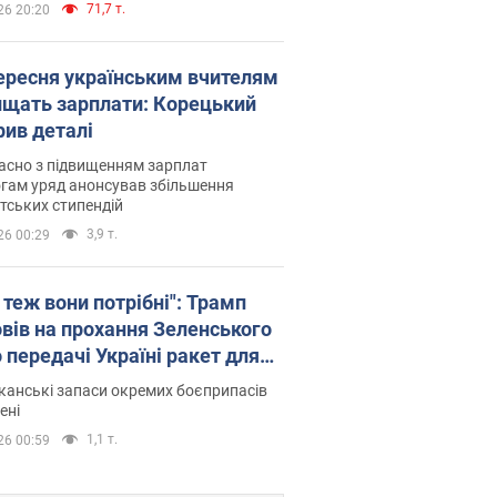
71,7 т.
26 20:20
вересня українським вчителям
ищать зарплати: Корецький
рив деталі
асно з підвищенням зарплат
гам уряд анонсував збільшення
тських стипендій
3,9 т.
26 00:29
 теж вони потрібні": Трамп
овів на прохання Зеленського
 передачі Україні ракет для
ot
анські запаси окремих боєприпасів
ені
1,1 т.
26 00:59