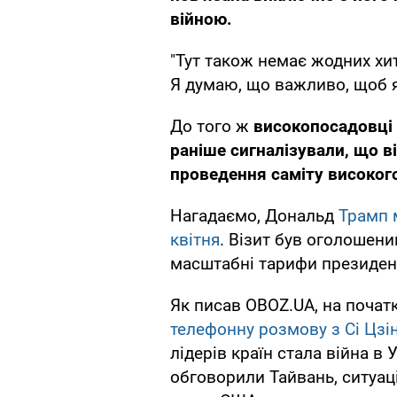
війною.
"Тут також немає жодних хит
Я думаю, що важливо, щоб я 
До того ж
високопосадовці а
раніше сигналізували, що ві
проведення саміту високого
Нагадаємо, Дональд
Трамп 
квітня
. Візит був оголошени
масштабні тарифи президент
Як писав OBOZ.UA, на почат
телефонну розмову з
Сі Цзі
лідерів країн стала війна в 
обговорили Тайвань, ситуац