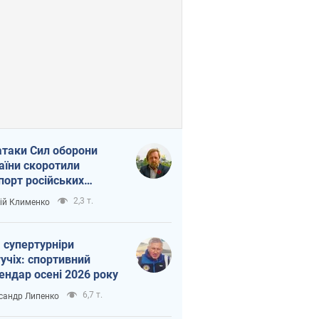
атаки Сил оборони
аїни скоротили
порт російських
топродуктів
2,3 т.
ій Клименко
 супертурніри
учіх: спортивний
ендар осені 2026 року
6,7 т.
сандр Липенко