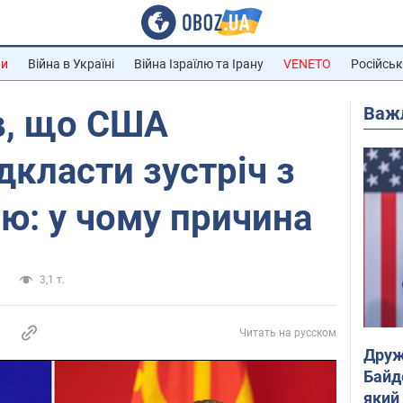
ни
Війна в Україні
Війна Ізраїлю та Ірану
VENETO
Російськ
Важ
в, що США
дкласти зустріч з
ю: у чому причина
а
3,1 т.
Читать на русском
Друж
Байд
який