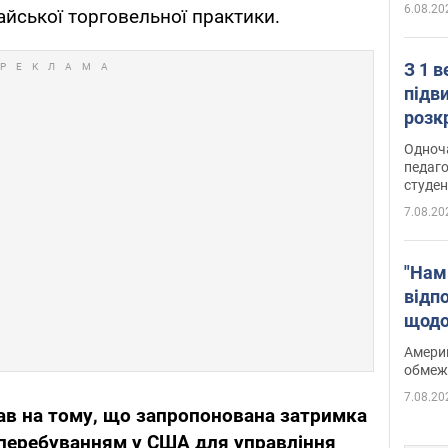
6.08.20
айської торговельної практики.
З 1 
підв
розк
Одноч
педаго
студен
7.08.20
"Нам
відп
щодо
Patri
Америк
обмеж
7.08.20
ав на тому, що запропонована затримка
 перебуванням у США для управління