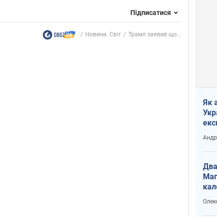
Підписатися
Новини. Світ
Трамп заявив що...
Як 
Укр
екс
наф
Андр
Два
Маг
кал
Олек