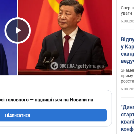
"агр
Спершу
уваги
6.08.20
Play Video
Відп
у Ка
скан
веду
захе
Знаме
пряму 
розста
6.08.20
сі головного — підпишіться на Новини на
"Дин
стар
Підписатися
квалі
конф