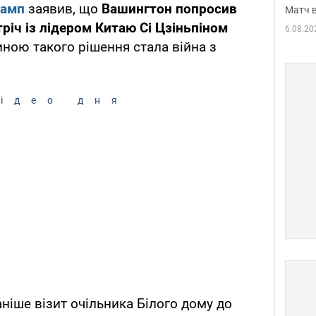
рамп
заявив, що
Вашингтон попросив
Матч в
річ із лідером Китаю Сі Цзіньпіном
6.08.20
ною такого рішення стала війна з
ідео дня
ніше візит очільника Білого дому до