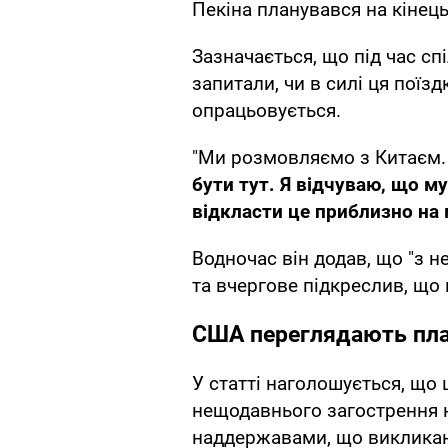
Пекіна планувався на кінець
Зазначається, що під час сп
запитали, чи в силі ця поїзд
опрацьовується.
"Ми розмовляємо з Китаєм
бути тут. Я відчуваю, що м
відкласти це приблизно на 
Водночас він додав, що "з не
та вчергове підкреслив, що 
США переглядають пла
У статті наголошується, що 
нещодавнього загострення 
наддержавами, що викликан