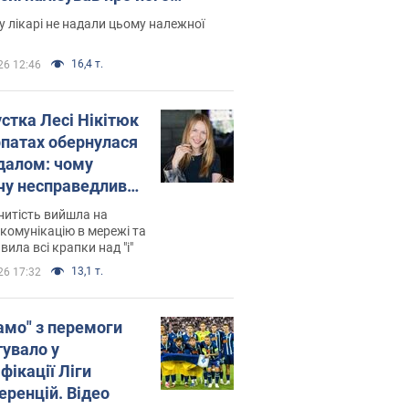
есивний" рак
 лікарі не надали цьому належної
16,4 т.
26 12:46
устка Лесі Нікітюк
рпатах обернулася
далом: чому
чу несправедливо
йтили
нитість вийшла на
комунікацію в мережі та
вила всі крапки над "і"
13,1 т.
26 17:32
амо" з перемоги
тувало у
фікації Ліги
еренцій. Відео