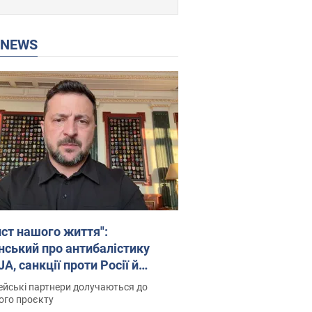
P NEWS
ист нашого життя":
нський про антибалістику
A, санкції проти Росії й
имку аграріїв. Відео
йські партнери долучаються до
ого проєкту