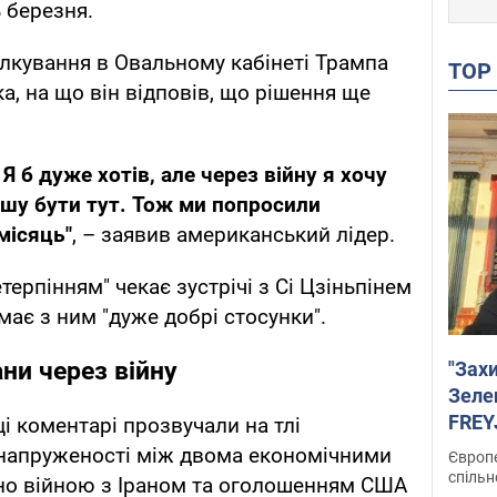
 березня.
ілкування в Овальному кабінеті Трампа
TO
ка, на що він відповів, що рішення ще
.
Я б дуже хотів, але через війну я хочу
ушу бути тут. Тож ми попросили
місяць"
, – заявив американський лідер.
терпінням" чекає зустрічі з Сі Цзіньпінем
має з ним "дуже добрі стосунки".
ни через війну
"Зах
Зеле
FREYJ
ці коментарі прозвучали на тлі
підтр
напруженості між двома економічними
Європе
спільн
о війною з Іраном та оголошенням США