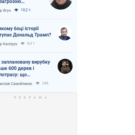
 загрозою
тична логістика
10,2 т.
ор Ягун
якому боці історії
тупає Дональд Трамп?
8,4 т.
ор Каспрук
 заплановану вирубку
ьше 600 дерев і
лотрасу: що
бувається на Теремках
246
ислав Самойленко
иєві