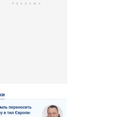
ки
мль переносить
ну в тил Європи: