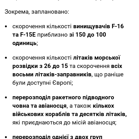
Зокрема, заплановано:
скорочення кількості
винищувачів F-16
та F-15E
приблизно
зі 150 до 100
одиниць
;
скорочення кількості
літаків морської
розвідки
з 26 до 15
та скорочення
всіх
восьми
літаків-заправників
, що раніше
були доступні Європі;
перерозподіл ракетного підводного
човна та авіаносця
, а також
кількох
військових кораблів та десятків літаків,
які приєднаються до місій авіаносця;
перерозподіл однієї з двох груп