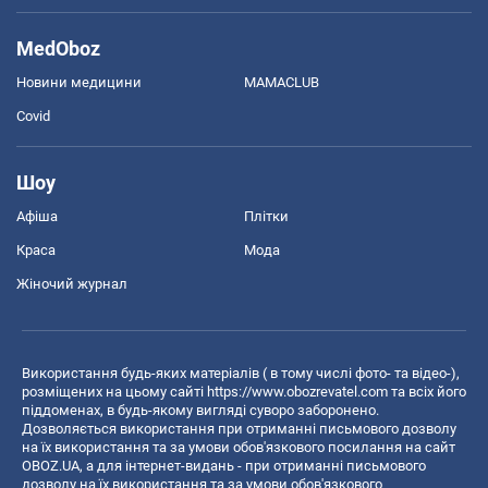
MedOboz
Новини медицини
MAMACLUB
Covid
Шоу
Афіша
Плітки
Краса
Мода
Жіночий журнал
Використання будь-яких матеріалів ( в тому числі фото- та відео-),
розміщених на цьому сайті
https://www.obozrevatel.com
та всіх його
піддоменах, в будь-якому вигляді суворо заборонено.
Дозволяється використання при отриманні письмового дозволу
на їх використання та за умови обов'язкового посилання на сайт
OBOZ.UA, а для інтернет-видань - при отриманні письмового
дозволу на їх використання та за умови обов'язкового