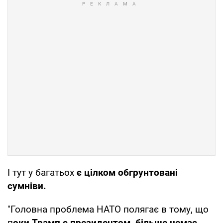
І тут у багатьох
є цілком обгрунтовані
сумніви.
"Головна проблема НАТО полягає в тому, що
п
оки Трамп є президентом, більше немає