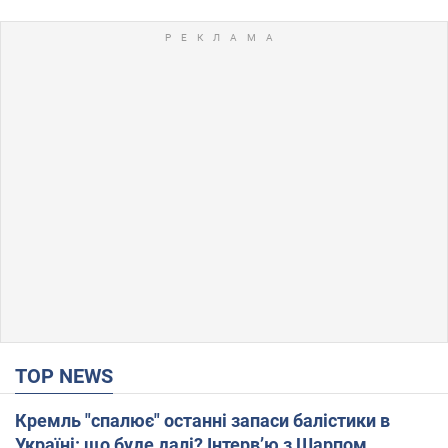
TOP NEWS
Кремль "спалює" останні запаси балістики в
Україні: що буде далі? Інтерв’ю з Шарпом