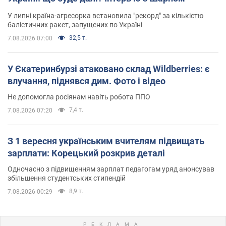
У липні країна-агресорка встановила "рекорд" за кількістю
балістичних ракет, запущених по Україні
32,5 т.
7.08.2026 07:00
У Єкатеринбурзі атаковано склад Wildberries: є
влучання, піднявся дим. Фото і відео
Не допомогла росіянам навіть робота ППО
7,4 т.
7.08.2026 07:20
З 1 вересня українським вчителям підвищать
зарплати: Корецький розкрив деталі
Одночасно з підвищенням зарплат педагогам уряд анонсував
збільшення студентських стипендій
8,9 т.
7.08.2026 00:29