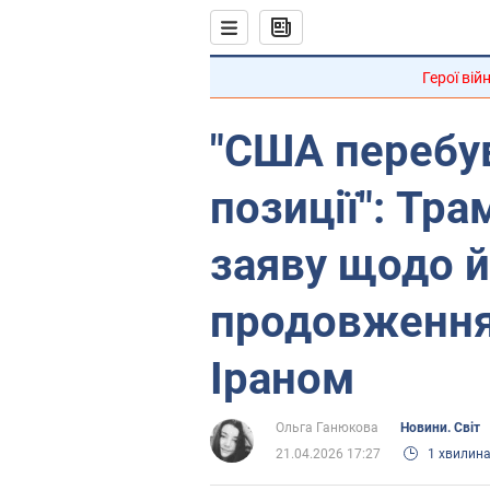
Герої вій
"США перебув
позиції": Тр
заяву щодо 
продовження
Іраном
Ольга Ганюкова
Новини. Світ
21.04.2026 17:27
1 хвилин