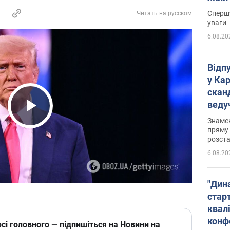
"агр
Спершу
Читать на русском
уваги
6.08.20
Відп
у Ка
скан
веду
захе
Play Video
Знаме
пряму 
розста
6.08.20
"Дин
стар
квалі
конф
сі головного — підпишіться на Новини на