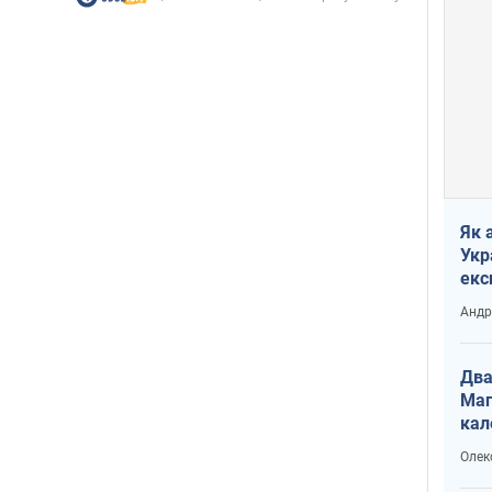
Як 
Укр
екс
наф
Андр
Два
Маг
кал
Олек