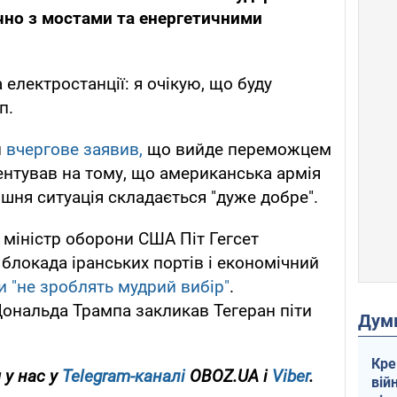
ючно з мостами та енергетичними
 електростанції: я очікую, що буду
п.
п
вчергове заявив,
що вийде переможцем
кцентував на тому, що американська армія
ішня ситуація складається "дуже добре".
 міністр оборони США Піт Гегсет
 блокада іранських портів і економічний
и "не зроблять мудрий вибір"
.
Дональда Трампа закликав Тегеран піти
Дум
Кре
 у нас у
Telegram-каналі
OBOZ.UA і
Viber
.
вій