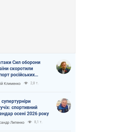
атаки Сил оборони
аїни скоротили
порт російських
топродуктів
2,8 т.
ій Клименко
 супертурніри
учіх: спортивний
ендар осені 2026 року
8,1 т.
сандр Липенко