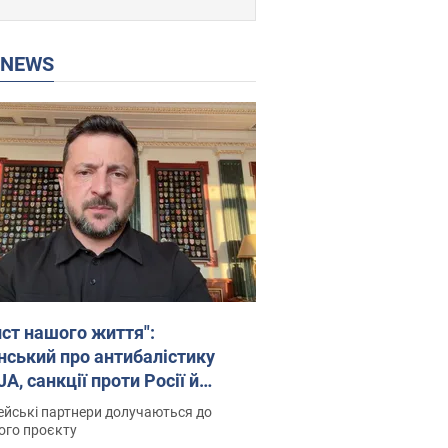
P NEWS
ист нашого життя":
нський про антибалістику
A, санкції проти Росії й
имку аграріїв. Відео
йські партнери долучаються до
ого проєкту