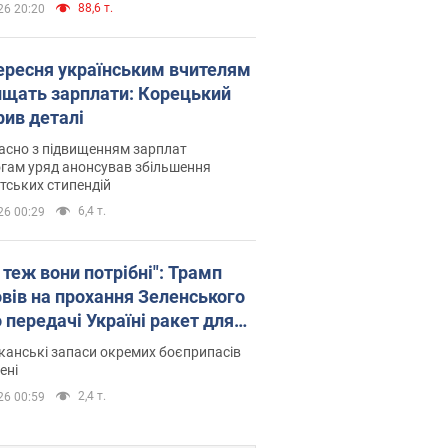
88,6 т.
26 20:20
вересня українським вчителям
ищать зарплати: Корецький
рив деталі
асно з підвищенням зарплат
гам уряд анонсував збільшення
тських стипендій
6,4 т.
26 00:29
 теж вони потрібні": Трамп
овів на прохання Зеленського
 передачі Україні ракет для
ot
анські запаси окремих боєприпасів
ені
2,4 т.
26 00:59