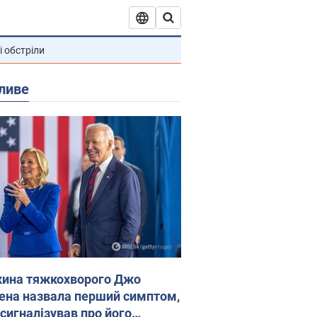
і обстріли
ливе
ина тяжкохворого Джо
ена назвала перший симптом,
 сигналізував про його