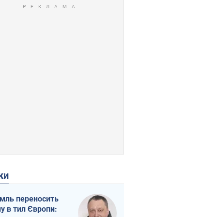
ки
мль переносить
ну в тил Європи: