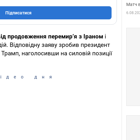
Матч в
Підписатися
6.08.20
ід продовження перемир’я з Іраном
і
дій. Відповідну заяву зробив президент
Трамп, наголосивши на силовій позиції
ідео дня