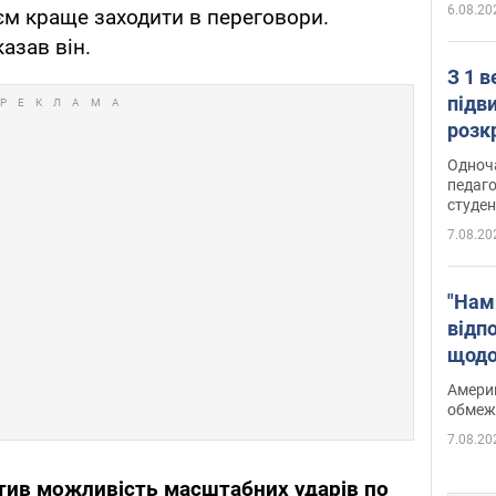
6.08.20
єм краще заходити в переговори.
казав він.
З 1 
підв
розк
Одноч
педаго
студен
7.08.20
"Нам
відп
щодо
Patri
Америк
обмеж
7.08.20
тив можливість масштабних ударів по