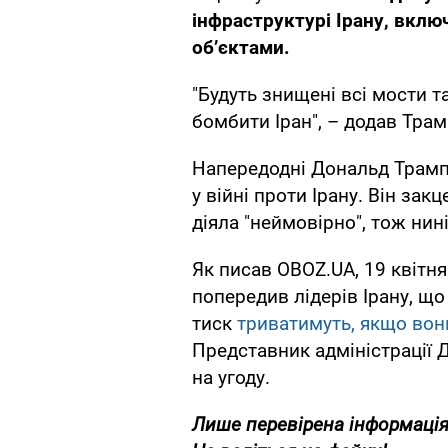
інфраструктурі Ірану, вкл
об’єктами.
"Будуть знищені всі мости та
бомбити Іран", – додав Трам
Напередодні Дональд Трам
у війні проти Ірану. Він за
діяла "неймовірно", тож нин
Як писав OBOZ.UA, 19 квітня
попередив лідерів Ірану, що
тиск
триватимуть, якщо вон
Представник адміністрації 
на угоду.
Лише
перевірена інформація