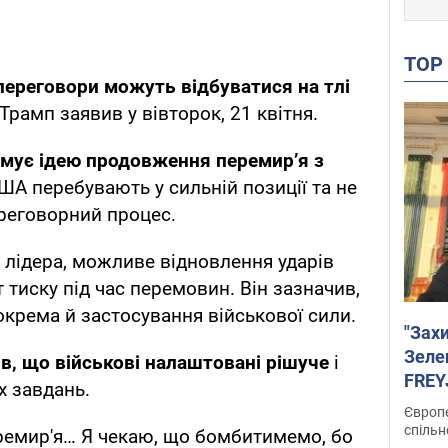
TO
переговори можуть відбуватися на тлі
Трамп заявив у вівторок, 21 квітня.
имує ідею продовження перемир’я з
США перебувають у сильній позиції та не
реговорний процес.
лідера, можливе відновлення ударів
 тиску під час перемовин. Він зазначив,
зокрема й застосування військової сили.
"Зах
Зеле
в, що військові налаштовані рішуче
і
FREYJ
х завдань.
підтр
Європе
спільн
ремир'я… Я чекаю, що бомбитимемо, бо