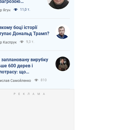
 загрозою
тична логістика
11,0 т.
ор Ягун
якому боці історії
тупає Дональд Трамп?
9,3 т.
ор Каспрук
 заплановану вирубку
ьше 600 дерев і
лотрасу: що
бувається на Теремках
810
ислав Самойленко
иєві