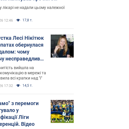
есивний" рак
 лікарі не надали цьому належної
17,8 т.
26 12:46
устка Лесі Нікітюк
рпатах обернулася
далом: чому
чу несправедливо
йтили
нитість вийшла на
комунікацію в мережі та
вила всі крапки над "і"
14,5 т.
26 17:32
амо" з перемоги
тувало у
фікації Ліги
еренцій. Відео