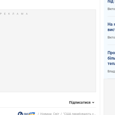
під
кри
Вікт
На 
вис
Вікт
Про
біл
теп
від
Влад
у К
Підписатися
Новини. Світ
"США перебувають у...