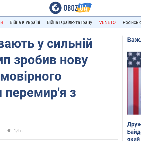
ни
Війна в Україні
Війна Ізраїлю та Ірану
VENETO
Російськ
Важ
ають у сильній
амп зробив нову
ймовірного
 перемир'я з
Друж
Байд
а
1,4 т.
який