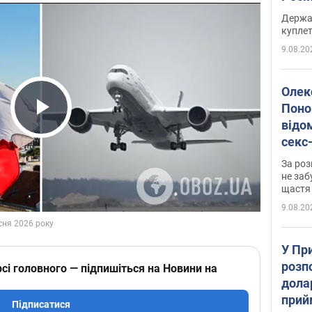
розп
Держа
куплет
9.08.20
Олек
Поно
відо
Play Video
секс
який
За роз
маю
не заб
щастя
9.08.20
У Пр
розпо
сі головного — підпишіться на Новини на
дола
прий
Підписатися