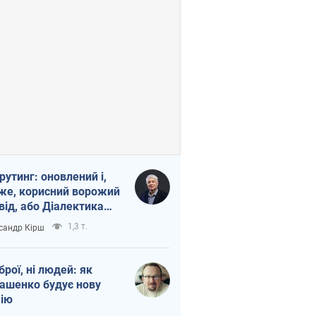
рутинг: оновлений і,
же, корисний ворожий
від, або Діалектика
агливого боягузтва
1,3 т.
сандр Кірш
зброї, ні людей: як
ашенко будує нову
ію