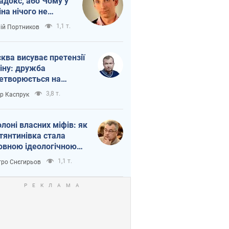
адокс, або Чому у
іна нічого не
шло з Україною
1,1 т.
лій Портников
ква висуває претензії
іну: дружба
етворюється на
ежність Росії від
3,8 т.
ор Каспрук
таю
олоні власних міфів: як
тянтинівка стала
овною ідеологічною
ткою для російських
1,1 т.
ро Снєгирьов
пантів