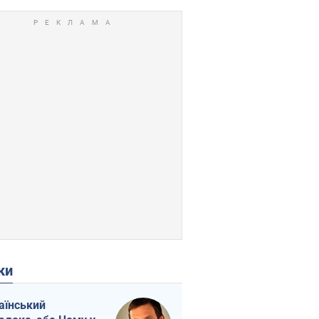
ки
аїнський