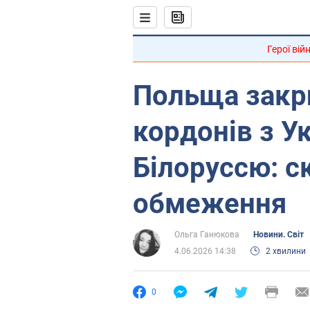
Герої вій
Польща закри
кордонів з У
Білоруссю: с
обмеження
Ольга Ганюкова
Новини. Світ
4.06.2026 14:38
2 хвилини
0