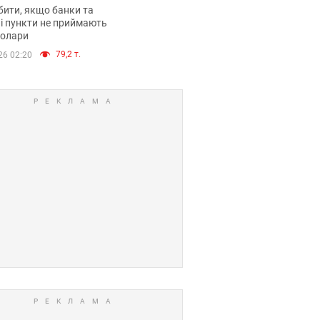
анки такі купюри
ити, якщо банки та
і пункти не приймають
долари
79,2 т.
26 02:20