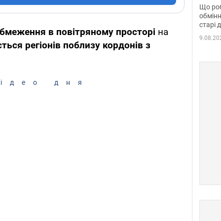
та б
Що роб
обмінн
старі 
обмеження в повітряному просторі
на
9.08.20
ться регіонів поблизу кордонів з
ідео дня