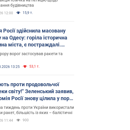
ковського вірянина"
ання будівництва
15,9 т.
26 12:00
я Росії здійснила масовану
 на Одесу: горіла історична
на міста, є постраждалі.
 та відео
рору ворог застосував ракети та
53,1 т.
8.2026 13:25
ють проти продовольчої
ки світу!" Зеленський заявив,
мія Росії знову цілила у порт
сі
а тиждень проти України використали
и ракет, більшість із яких – балістичні
900
26 11:44