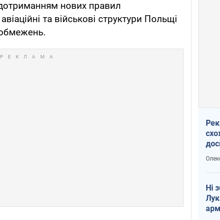
 дотриманням нових правил
авіаційні та військові структури Польщі
 обмежень.
Рек
схо
дос
виб
Олек
Ні 
Лук
арм