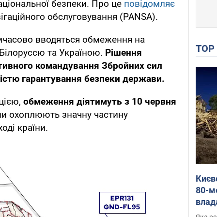
аціональної безпеки. Про це
повідомляє
ігаційного обслуговування (PANSA).
имчасово вводяться обмеження на
TO
 Білоруссю та Україною.
Рішення
тивного командування Збройних сил
ністю гарантування безпеки держави.
цією,
обмеження діятимуть з 10 червня
ни охоплюють значну частину
оді країни.
Києв
80-м
влад
буді
Яка ре