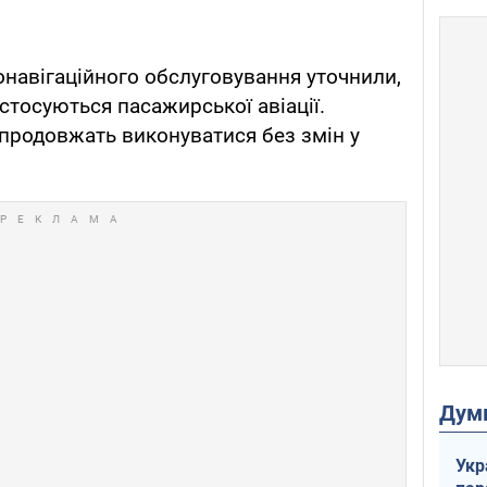
онавігаційного обслуговування уточнили,
стосуються пасажирської авіації.
 продовжать виконуватися без змін у
Дум
Укр