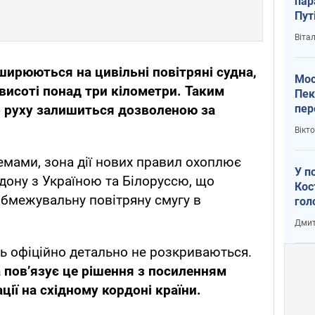
пар
Пут
вий
Віта
ирюються на цивільні повітряні судна,
Мос
висоті понад три кілометри. Таким
Пек
пер
о руху залишиться дозволеною за
зал
Вікт
Ки
мами, зона дії нових правил охоплює
У п
дону з Україною та Білоруссю, що
Кос
бмежувальну повітряну смугу в
гол
пас
Дмит
оку
 офіційно детально не розкриваються.
 пов’язує це рішення з посиленням
ації на східному кордоні країни.