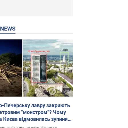
P NEWS
о-Печерську лавру закриють
етровим "монстром"? Чому
а Києва відмовилась зупиняти
вництво хмарочоса
акція Кличка на петицію щодо