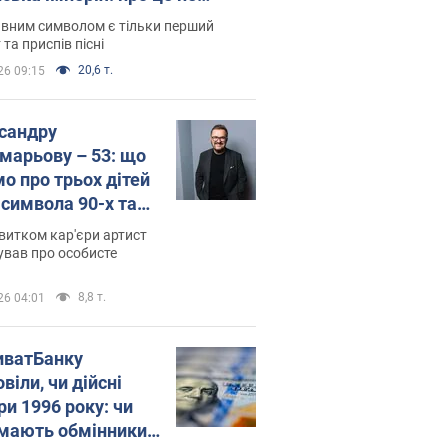
овідають у школі
вним символом є тільки перший
 та приспів пісні
20,6 т.
26 09:15
сандру
марьову – 53: що
мо про трьох дітей
-символа 90-х та
 вигляд вони
витком кар'єри артист
ть
ував про особисте
8,8 т.
26 04:01
иватБанку
віли, чи дійсні
ри 1996 року: чи
мають обмінники