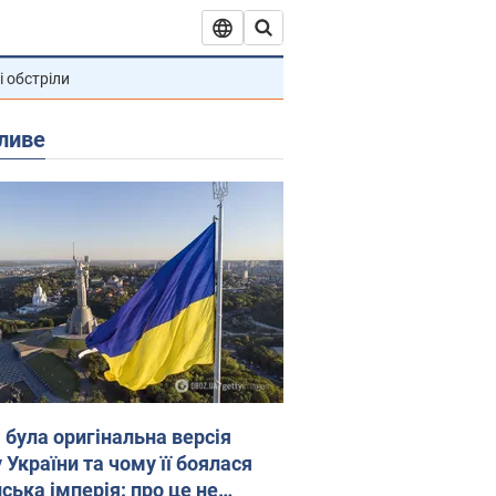
і обстріли
ливе
 була оригінальна версія
 України та чому її боялася
ська імперія: про це не