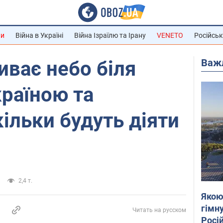
ни
Війна в Україні
Війна Ізраїлю та Ірану
VENETO
Російськ
Важ
ває небо біля
країною та
кільки будуть діяти
2,4 т.
Якою
гімну
Читать на русском
Росій