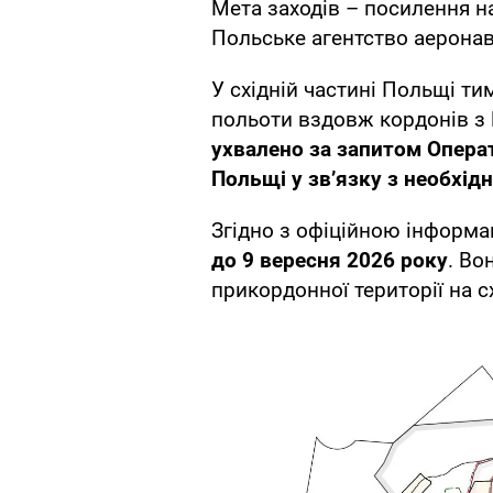
Мета заходів – посилення н
Польське агентство аеронав
У східній частині Польщі т
польоти вздовж кордонів з
ухвалено за запитом Опера
Польщі у зв’язку з необхід
Згідно з офіційною інформа
до 9 вересня 2026 року
. Во
прикордонної території на сх