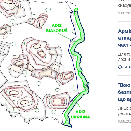
"мос
скасув
9.08.20
Армі
атаку
части
Фото
Для те
дрони
9.0
"Вою
безпе
що ар
в Оде
Лише з
десятк
9.08.20