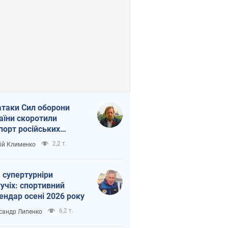
атаки Сил оборони
аїни скоротили
порт російських
топродуктів
2,2 т.
ій Клименко
 супертурніри
учіх: спортивний
ендар осені 2026 року
6,2 т.
сандр Липенко