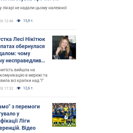
есивний" рак
 лікарі не надали цьому належної
15,9 т.
26 12:46
устка Лесі Нікітюк
рпатах обернулася
далом: чому
чу несправедливо
йтили
нитість вийшла на
комунікацію в мережі та
вила всі крапки над "і"
12,6 т.
26 17:32
амо" з перемоги
тувало у
фікації Ліги
еренцій. Відео