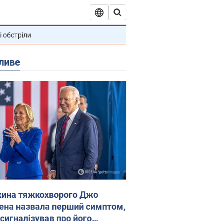
і обстріли
ливе
ина тяжкохворого Джо
ена назвала перший симптом,
 сигналізував про його