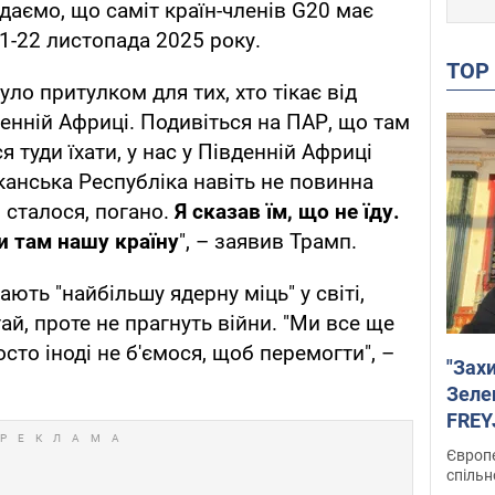
даємо, що саміт країн-членів G20 має
1-22 листопада 2025 року.
TO
ло притулком для тих, хто тікає від
денній Африці. Подивіться на ПАР, що там
я туди їхати, у нас у Південній Африці
канська Республіка навіть не повинна
м сталося, погано.
Я сказав їм, що не їду.
и там нашу країну
", – заявив Трамп.
ють "найбільшу ядерну міць" у світі,
й, проте не прагнуть війни. "Ми все ще
сто іноді не б'ємося, щоб перемогти", –
"Зах
Зеле
FREYJ
підтр
Європе
спільн