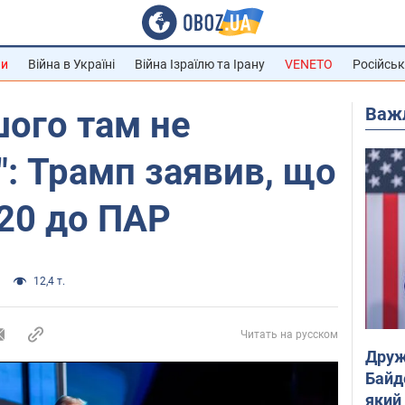
ни
Війна в Україні
Війна Ізраїлю та Ірану
VENETO
Російськ
Важ
шого там не
": Трамп заявив, що
G20 до ПАР
12,4 т.
Читать на русском
Друж
Байд
який