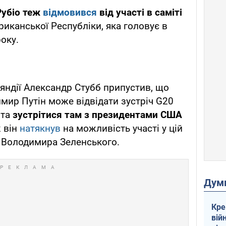
Рубіо теж
відмовився
від участі в саміті
риканської Республіки, яка головує в
оку.
яндії Александр Стубб припустив, що
мир Путін може відвідати зустріч G20
 та
зустрітися там з президентами США
ж він
натякнув
на можливість участі у цій
а Володимира Зеленського.
Дум
Кре
вій