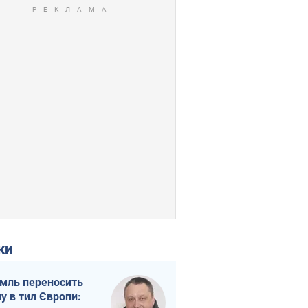
ки
мль переносить
ну в тил Європи: