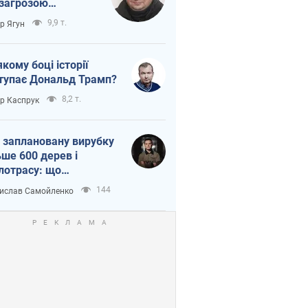
 загрозою
тична логістика
9,9 т.
ор Ягун
якому боці історії
тупає Дональд Трамп?
8,2 т.
ор Каспрук
 заплановану вирубку
ьше 600 дерев і
лотрасу: що
бувається на Теремках
144
ислав Самойленко
иєві