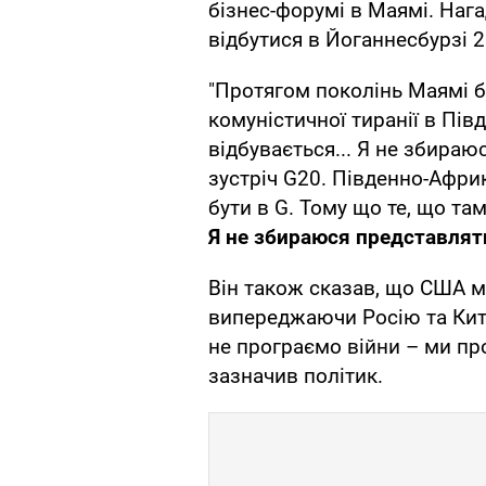
бізнес-форумі в Маямі. Нага
відбутися в Йоганнесбурзі 2
"Протягом поколінь Маямі бу
комуністичної тиранії в Пів
відбувається... Я не збираюс
зустріч G20. Південно-Афри
бути в G. Тому що те, що та
Я не збираюся представлят
Він також сказав, що США ма
випереджаючи Росію та Кита
не програємо війни – ми про
зазначив політик.