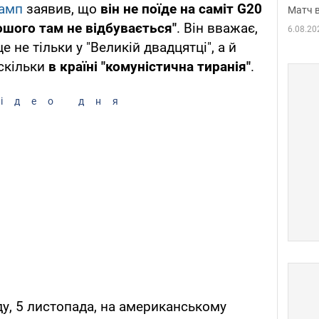
амп
заявив, що
він не поїде на саміт G20
Матч в
рошого там не відбувається"
. Він вважає,
6.08.20
 не тільки у "Великій двадцятці", а й
оскільки
в країні "комуністична тиранія"
.
ідео дня
ду, 5 листопада, на американському