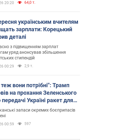
64,0 т.
26 20:20
вересня українським вчителям
ищать зарплати: Корецький
рив деталі
асно з підвищенням зарплат
гам уряд анонсував збільшення
тських стипендій
2,9 т.
26 00:29
 теж вони потрібні": Трамп
овів на прохання Зеленського
 передачі Україні ракет для
ot
анські запаси окремих боєприпасів
ені
597
26 00:59