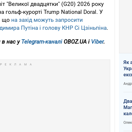
іт "Великої двадцятки" (G20) 2026 року
а гольф-курорті Trump National Doral. У
, що
на захід можуть запросити
димира Путіна і голову КНР Сі Цзіньпіна
.
 в нас у
Telegram-каналі
OBOZ.UA і
Viber
.
Як 
Укр
екс
наф
Андр
Два
Маг
кал
Олек