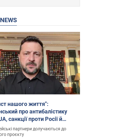
P NEWS
ист нашого життя":
нський про антибалістику
A, санкції проти Росії й
имку аграріїв. Відео
йські партнери долучаються до
ого проєкту