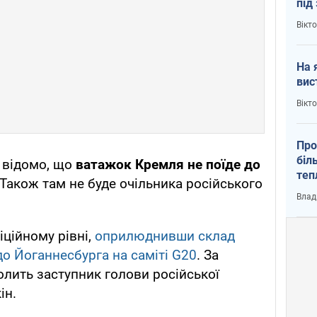
під
кри
Вікт
На 
вис
Вікт
Про
біл
 відомо, що
ватажок Кремля не поїде до
теп
 Також там не буде очільника російського
від
Влад
у К
іційному рівні,
оприлюднивши склад
до Йоганнесбурга на саміті G20
. За
олить заступник голови російської
ін.