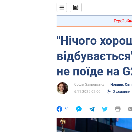
Герої вій
"Нічого хоро
відбувається
не поїде на 
Софія Закревська
Новини. Світ
6.11.2025 02:00
2 хвилини
59