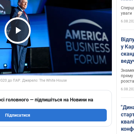
"агр
Спершу
уваги
6.08.20
Play Video
Відп
у Ка
скан
веду
захе
Знаме
пряму 
розста
6.08.20
сі головного — підпишіться на Новини на
"Дин
стар
Підписатися
квалі
конф