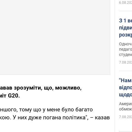
6.08.20
З 1 
підв
розк
Одноч
педаго
студен
7.08.20
"Нам
відп
авав зрозуміти, що, можливо,
щодо
іт G20.
Patri
Америк
ншого, тому що у мене було багато
обмеж
ю. У них дуже погана політика", – казав
7.08.20