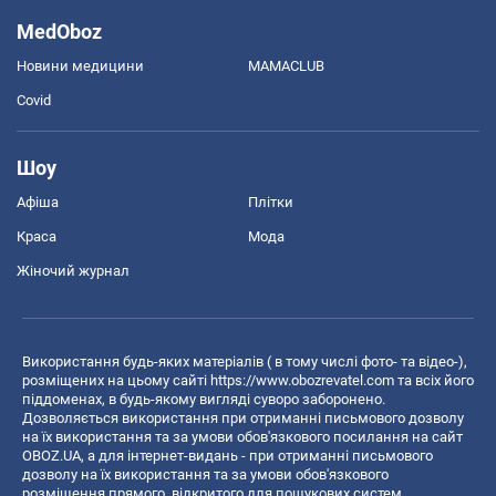
MedOboz
Новини медицини
MAMACLUB
Covid
Шоу
Афіша
Плітки
Краса
Мода
Жіночий журнал
Використання будь-яких матеріалів ( в тому числі фото- та відео-),
розміщених на цьому сайті
https://www.obozrevatel.com
та всіх його
піддоменах, в будь-якому вигляді суворо заборонено.
Дозволяється використання при отриманні письмового дозволу
на їх використання та за умови обов'язкового посилання на сайт
OBOZ.UA, а для інтернет-видань - при отриманні письмового
дозволу на їх використання та за умови обов'язкового
розміщення прямого, відкритого для пошукових систем,