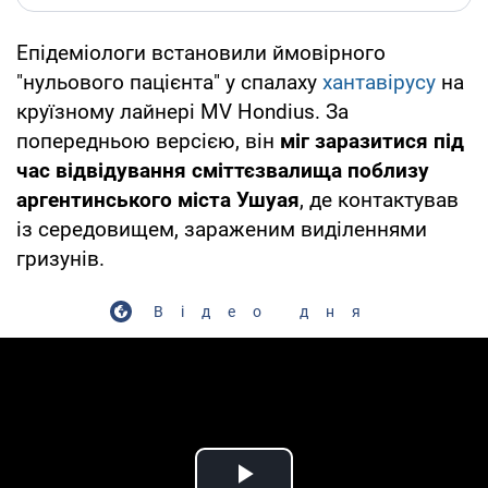
Епідеміологи встановили ймовірного
"нульового пацієнта" у спалаху
хантавірусу
на
круїзному лайнері MV Hondius. За
попередньою версією, він
міг заразитися під
час відвідування сміттєзвалища поблизу
аргентинського міста Ушуая
, де контактував
із середовищем, зараженим виділеннями
гризунів.
Відео дня