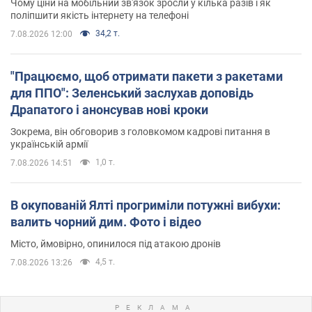
Чому ціни на мобільний зв'язок зросли у кілька разів і як
поліпшити якість інтернету на телефоні
34,2 т.
7.08.2026 12:00
"Працюємо, щоб отримати пакети з ракетами
для ППО": Зеленський заслухав доповідь
Драпатого і анонсував нові кроки
Зокрема, він обговорив з головкомом кадрові питання в
українській армії
1,0 т.
7.08.2026 14:51
В окупованій Ялті прогриміли потужні вибухи:
валить чорний дим. Фото і відео
Місто, ймовірно, опинилося під атакою дронів
4,5 т.
7.08.2026 13:26