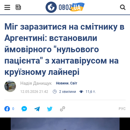
Міг заразитися на смітнику в
Аргентині: встановили
ймовірного "нульового
пацієнта" з хантавірусом на
круїзному лайнері
Надія Данищук
Новини. Світ
12.05.2026 21:42
2 хвилини
11,6 т.
0
РУС