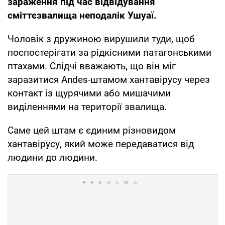
зараження під час відвідування
сміттєзвалища неподалік Ушуаї.
Чоловік з дружиною вирушили туди, щоб
поспостерігати за рідкісними патагонськими
птахами. Слідчі вважають, що він міг
заразитися Andes-штамом хантавірусу через
контакт із щурячими або мишачими
виділеннями на території звалища.
Саме цей штам є єдиним різновидом
хантавірусу, який може передаватися від
людини до людини.