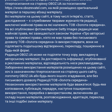
гіперпосилання на сторінку OBOZ.UA за посиланням
https://www.obozrevatel.com
, на якій розміщено оригінальний
матеріал в першому абзаці матеріалу.
Всі матеріали на цьому сайті, в тому числі інтерв’ю, статті,
дослідження – є службовими творами журналістів редакції,
виключні майнові права на які належать ТОВ «Золота середина».
На всі опубліковані фотоматеріали Getty Images редакція має
майнові права, які захищаються законом України «Про авторські
права та суміжні права», ніхто не має права без письмового
дозволу ТОВ «Золота середина» їх використовувати, вони не
підлягають подальшому відтворенню, перекладу, поширенню в
будь-якій формі.
Редакція OBOZ.UA може не поділяти точку зору, викладену в
авторському матеріалі. За достовірність інформації, опублікованої
в рекламних матеріалах, відповідальність несе рекламодавець.
Заборонено використання матеріалів розміщених на цьому сайті,
хоч із зазначенням гіперпосилання на сторінку цього сайту,
логотипу OBOZ.UA або будь-якого іншого згадування, але без
письмового дозволу Редакції/ТОВ «Золота середина»
Незаконним використанням матеріалів буде вважатися: будь-яке
копiювання, публiкацiя, передрук, наступне поширення,
використання, переробка з використанням, включенням до
складу інших матеріалів, розповсюдження, адаптація, переклад
та інші подібні зміни матеріалу.