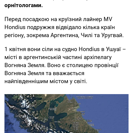
орнітологами.
Перед посадкою на круїзний лайнер MV
Hondius подружжя відвідало кілька країн
регіону, зокрема Аргентина, Чилі та Уругвай.
1 квітня вони сіли на судно Hondius в Ушуаї –
місті в аргентинській частині архіпелагу
Вогняна Земля. Воно є столицею провінції
Вогняна Земля та вважається
найпівденнішим містом у світі.