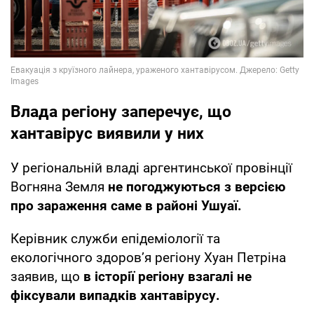
Влада регіону заперечує, що
хантавірус виявили у них
У регіональній владі аргентинської провінції
Вогняна Земля
не погоджуються з версією
про зараження саме в районі Ушуаї.
Керівник служби епідеміології та
екологічного здоров’я регіону Хуан Петріна
заявив, що
в історії регіону взагалі не
фіксували випадків хантавірусу.