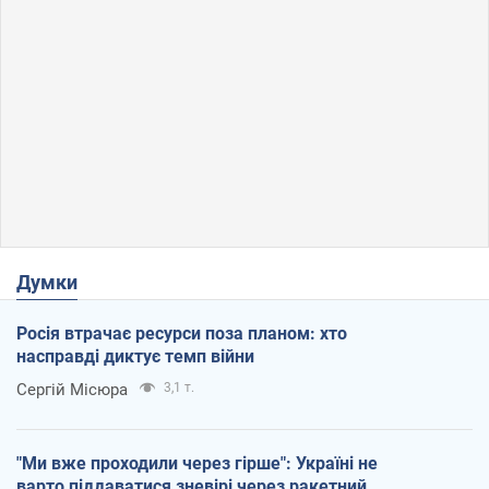
Думки
Росія втрачає ресурси поза планом: хто
насправді диктує темп війни
Сергій Місюра
3,1 т.
"Ми вже проходили через гірше": Україні не
варто піддаватися зневірі через ракетний