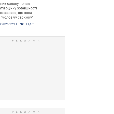
 хімієтерапії,
ник салону почав
орівся скандал.
ти оцінку зовнішності
 сказавши, що вона
 "чоловічу стрижку"
11,6 т.
8.2026 22:11