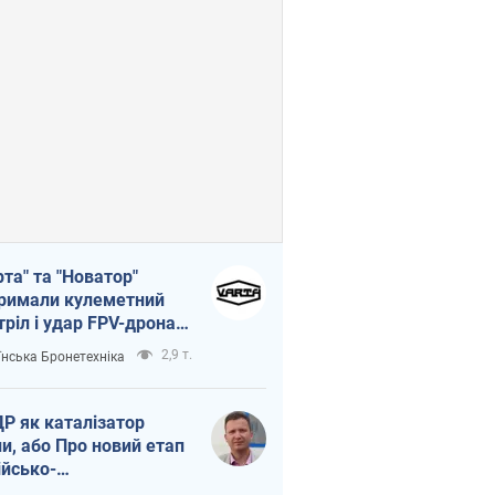
рта" та "Новатор"
римали кулеметний
тріл і удар FPV-дрона,
тувавши життя
2,9 т.
їнська Бронетехніка
церу ЗСУ
Р як каталізатор
ни, або Про новий етап
ійсько-
нічнокорейського