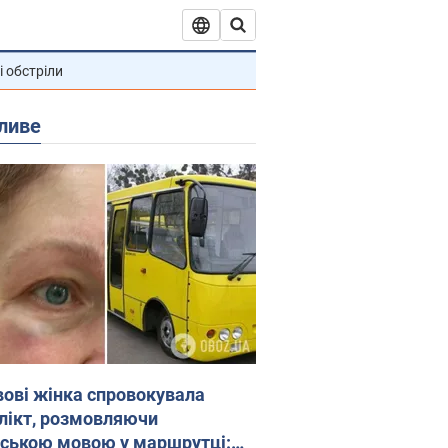
і обстріли
ливе
вові жінка спровокувала
лікт, розмовляючи
йською мовою у маршрутці: