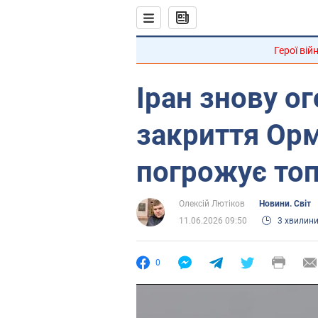
Герої вій
Іран знову о
закриття Орм
погрожує топ
Олексій Лютіков
Новини. Світ
11.06.2026 09:50
3 хвилин
0