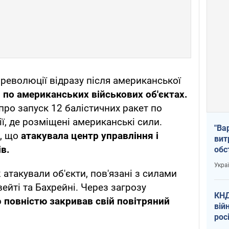
 революції відразу після американської
и по американських військових об'єктах.
про запуск 12 балістичних ракет по
ії, де розміщені американські сили.
"Ва
є, що
атакувала центр управління і
вит
в.
обс
вря
Укра
офі
 атакували об'єкти, пов'язані з силами
вейті та Бахрейні. Через загрозу
КНД
о
повністю закривав свій повітряний
вій
рос
пів