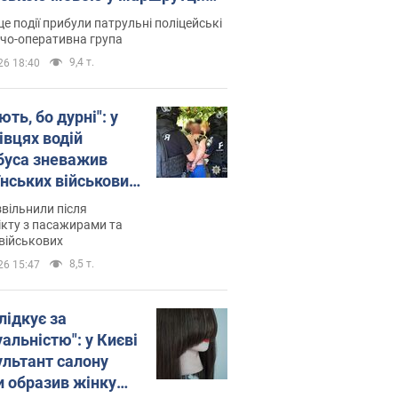
ція склала адмінпротокол.
це події прибули патрульні поліцейські
о
дчо-оперативна група
9,4 т.
26 18:40
ть, бо дурні": у
івцях водій
буса зневажив
їнських військових
латився. Відео
звільнили після
кту з пасажирами та
військових
8,5 т.
26 15:47
лідкує за
альністю": у Києві
ультант салону
и образив жінку