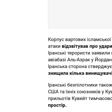
Корпус вартових ісламської
атаки
відзвітував про удар
Іранські терористи заявили 
авіабазі Аль-Азрак у Йордан
Іранська сторона стверджу
знищила кілька винищувачі
Іранські безпілотники також
США та їхніх союзників у Ку
прильотів Кувейт тимчасов
простір.