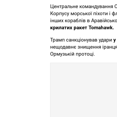
Центральне командування С
Корпусу морської піхоти і ф
інших кораблів в Аравійсь
крилатих ракет Tomahawk.
Трамп санкціонував удари
у
нещодавнє знищення іранця
Ормузькій протоці.