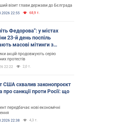
ший візит глави держави до Бєлграда
68,9 т.
8.2026 22:55
іть Федорова": у містах
ни 23-й день поспіль
ають масові мітинги з
онками. Фото і відео
ики акцій продовжують серію
их протестів
2,0 т.
26 22:22
т США схвалив законопроєкт
 про санкції проти Росії: що
нт передбачає нові економічні
ення
4,3 т.
8.2026 22:38