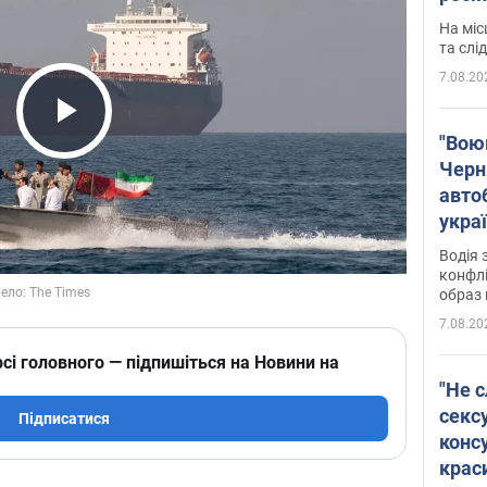
полі
На міс
Віде
та слі
7.08.20
Play Video
"Воюю
Черн
авто
укра
і поп
Водія 
конфлі
образ 
7.08.20
сі головного — підпишіться на Новини на
"Не с
сексу
Підписатися
конс
крас