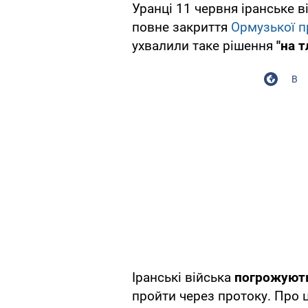
Уранці 11 червня іранське 
повне закриття
Ормузької п
ухвалили таке рішення
"на т
В
Іранські війська
погрожують
пройти через протоку. Про 