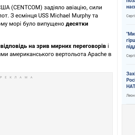
поз
нас
ША (CENTCOM) задіяло авіацію, сили
тем
лот. З есмінця USS Michael Murphy та
Серг
кому морі було випущено
десятки
"Ми
гір
 відповідь на зрив мирних переговорів
і
під
рак
ми американського вертольота Apache в
Серг
Зах
Рос
НАТ
Леон