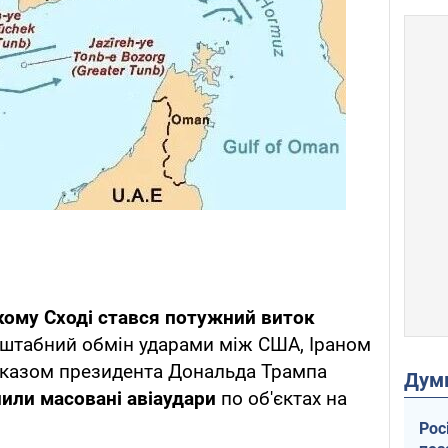
кому Сході стався потужний виток
сштабний обмін ударами між США, Іраном
наказом президента Дональда Трампа
Дум
нили масовані авіаудари
по об'єктах на
Рос