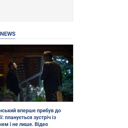
P NEWS
нський вперше прибув до
ї: планується зустріч із
чем і не лише. Відео