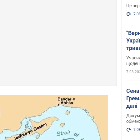
Це пер
7.0
"Верн
Украї
трив
карт
Учасн
щоденн
7.08.20
Сена
Грема
далі
Докуме
обмеж
7.0