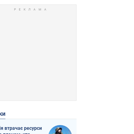
ки
ія втрачає ресурси