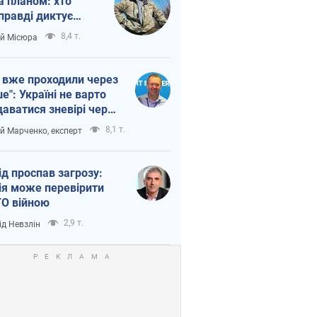
а планом: хто
правді диктує
п війни
8,4 т.
ій Місюра
 вже проходили через
ше": Україні не варто
даватися зневірі через
етний терор
8,1 т.
ій Марченко, експерт
ід проспав загрозу:
ія може перевірити
О війною
2,9 т.
ід Невзлін