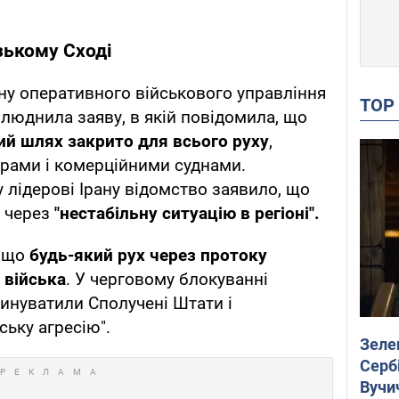
зькому Сході
ну оперативного військового управління
TO
илюднила заяву, в якій повідомила, що
ий шлях закрито для всього руху
,
рами і комерційними суднами.
лідерові Ірану відомство заявило, що
к через
"нестабільну ситуацію в регіоні".
 що
будь-який рух через протоку
 війська
. У черговому блокуванні
винуватили Сполучені Штати і
ьку агресію".
Зеле
Сербі
Вучи