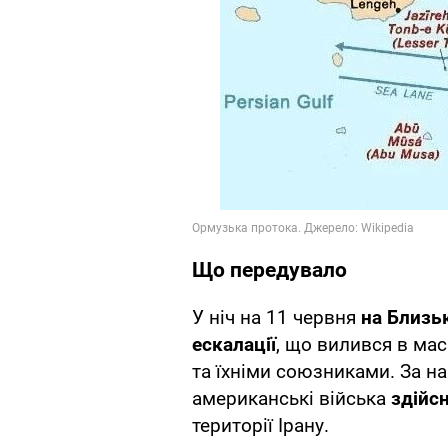
Що передувало
У ніч на 11 червня
на Близь
ескалації
, що вилився в ма
та їхніми союзниками. За 
американські війська
здійс
території Ірану.