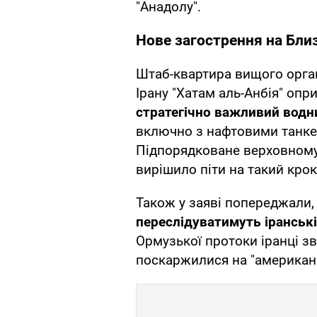
"Анадолу".
Нове загострення на Бли
Штаб-квартира вищого орга
Ірану "Хатам аль-Анбія" опр
стратегічно важливий водн
включно з нафтовими танке
Підпорядковане верховному 
вирішило піти на такий кро
Також у заяві попереджали,
переслідуватимуть іранські
Ормузької протоки іранці з
поскаржилися на "американс