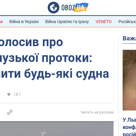
ни
Війна в Україні
Війна Ізраїлю та Ірану
VENETO
Російськ
Важ
голосив про
узької протоки:
ити будь-які судна
и
1,8 т.
Читать на русском
У Ль
конф
росі