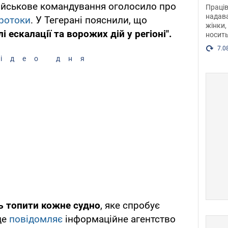
після
військове командування оголосило про
Праців
розг
надава
ротоки
. У Тегерані пояснили, що
жінки,
Фото
лі ескалації та ворожих дій у регіоні".
носить
7.0
ідео дня
 топити кожне судно
, яке спробує
це
повідомляє
інформаційне агентство