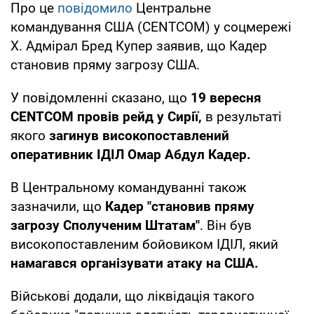
Про це
повідомило
Центральне
командування США (CENTCOM) у соцмережі
X. Адмірал Бред Купер заявив, що Кадер
становив пряму загрозу США.
У повідомленні сказано, що
19 вересня
CENTCOM провів рейд у Сирії,
в результаті
якого
загинув високопоставлений
оперативник ІДІЛ Омар Абдул Кадер.
В Центральному командуванні також
зазначили, що
Кадер "становив пряму
загрозу Сполученим Штатам"
. Він був
високопоставленим бойовиком ІДІЛ, який
намагався організувати атаку на США.
Військові додали, що ліквідація такого