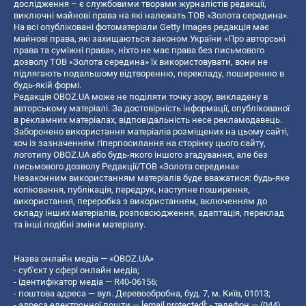
дослідження – є службовими творами журналістів редакції,
виключні майнові права на які належать ТОВ «Золота середина».
На всі опубліковані фотоматеріали Getty Images редакція має
майнові права, які захищаються законом України «Про авторські
права та суміжні права», ніхто не має права без письмового
дозволу ТОВ «Золота середина» їх використовувати, вони не
підлягають подальшому відтворенню, перекладу, поширенню в
будь-якій формі.
Редакція OBOZ.UA може не поділяти точку зору, викладену в
авторському матеріалі. За достовірність інформації, опублікованої
в рекламних матеріалах, відповідальність несе рекламодавець.
Заборонено використання матеріалів розміщених на цьому сайті,
хоч із зазначенням гіперпосилання на сторінку цього сайту,
логотипу OBOZ.UA або будь-якого іншого згадування, але без
письмового дозволу Редакції/ТОВ «Золота середина»
Незаконним використанням матеріалів буде вважатися: будь-яке
копiювання, публiкацiя, передрук, наступне поширення,
використання, переробка з використанням, включенням до
складу інших матеріалів, розповсюдження, адаптація, переклад
та інші подібні зміни матеріалу.
Назва онлайн медіа — «OBOZ.UA»
- суб'єкт у сфері онлайн медіа;
- ідентифікатор медіа — R40-06156;
- поштова адреса — вул. Деревообробна, буд. 7, м. Київ, 01013;
- адреса електронної пошти —
[email protected]
; - телефон — (044)