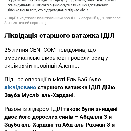
Ліквідація старшого ватажка ІДІЛ
25 липня CENTCOM повідомив, що
американські військові провели рейд у
сирійській провінції Алеппо.
Під час операції в місті Ель-Баб було
ліквідовано
старшого ватажка ІДІЛ Дійю
Зауба Мусліх аль-Хардані
.
Разом із лідером ІДІЛ
також були знищені
двоє його дорослих синів – Абдалла Зія
Зауба аль-Хардані та Абд аль-Рахман Зія