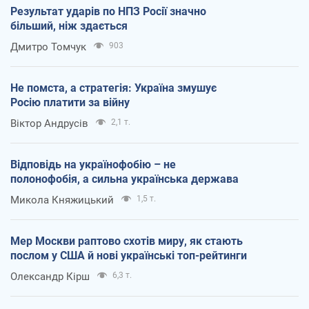
Результат ударів по НПЗ Росії значно
більший, ніж здається
Дмитро Томчук
903
Не помста, а стратегія: Україна змушує
Росію платити за війну
Віктор Андрусів
2,1 т.
Відповідь на українофобію – не
полонофобія, а сильна українська держава
Микола Княжицький
1,5 т.
Мер Москви раптово схотів миру, як стають
послом у США й нові українські топ-рейтинги
Олександр Кірш
6,3 т.