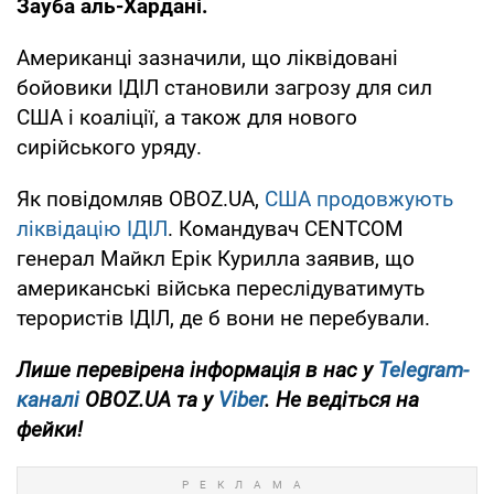
Зауба аль-Хардані.
Американці зазначили, що ліквідовані
бойовики ІДІЛ становили загрозу для сил
США і коаліції, а також для нового
сирійського уряду.
Як повідомляв OBOZ.UA,
США продовжують
ліквідацію ІДІЛ
. Командувач CENTCOM
генерал Майкл Ерік Курилла заявив, що
американські війська переслідуватимуть
терористів ІДІЛ, де б вони не перебували.
Лише перевірена інформація в нас у
Telegram-
каналі
OBOZ.UA та у
Viber
. Не ведіться на
фейки!