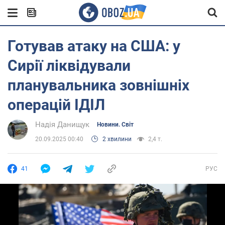
Готував атаку на США: у
Сирії ліквідували
планувальника зовнішніх
операцій ІДІЛ
Надія Данищук
Новини. Світ
20.09.2025 00:40
2 хвилини
2,4 т.
41
РУС