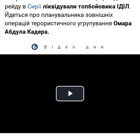
рейду в
Сирії
ліквідували топбойовика ІДІЛ
.
Йдеться про планувальника зовнішніх
операцій терористичного угрупування
Омара
Абдула Кадера.
Відео дня
Play Video