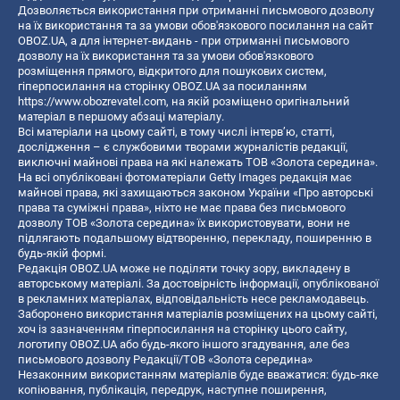
Дозволяється використання при отриманні письмового дозволу
на їх використання та за умови обов'язкового посилання на сайт
OBOZ.UA, а для інтернет-видань - при отриманні письмового
дозволу на їх використання та за умови обов'язкового
розміщення прямого, відкритого для пошукових систем,
гіперпосилання на сторінку OBOZ.UA за посиланням
https://www.obozrevatel.com
, на якій розміщено оригінальний
матеріал в першому абзаці матеріалу.
Всі матеріали на цьому сайті, в тому числі інтерв’ю, статті,
дослідження – є службовими творами журналістів редакції,
виключні майнові права на які належать ТОВ «Золота середина».
На всі опубліковані фотоматеріали Getty Images редакція має
майнові права, які захищаються законом України «Про авторські
права та суміжні права», ніхто не має права без письмового
дозволу ТОВ «Золота середина» їх використовувати, вони не
підлягають подальшому відтворенню, перекладу, поширенню в
будь-якій формі.
Редакція OBOZ.UA може не поділяти точку зору, викладену в
авторському матеріалі. За достовірність інформації, опублікованої
в рекламних матеріалах, відповідальність несе рекламодавець.
Заборонено використання матеріалів розміщених на цьому сайті,
хоч із зазначенням гіперпосилання на сторінку цього сайту,
логотипу OBOZ.UA або будь-якого іншого згадування, але без
письмового дозволу Редакції/ТОВ «Золота середина»
Незаконним використанням матеріалів буде вважатися: будь-яке
копiювання, публiкацiя, передрук, наступне поширення,