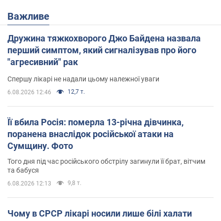
Важливе
Дружина тяжкохворого Джо Байдена назвала
перший симптом, який сигналізував про його
"агресивний" рак
Спершу лікарі не надали цьому належної уваги
12,7 т.
6.08.2026 12:46
Її вбила Росія: померла 13-річна дівчинка,
поранена внаслідок російської атаки на
Сумщину. Фото
Того дня під час російського обстрілу загинули її брат, вітчим
та бабуся
9,8 т.
6.08.2026 12:13
Чому в СРСР лікарі носили лише білі халати