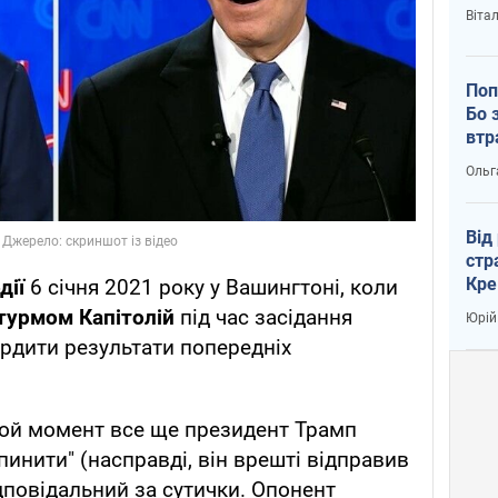
Віта
Поп
Бо 
втр
Ольг
Від
стр
Кре
дії
6 січня 2021 року у Вашингтоні, коли
пас
турмом Капітолій
під час засідання
Юрій
ердити результати попередніх
той момент все ще президент Трамп
ипинити" (насправді, він врешті відправив
дповідальний за сутички. Опонент