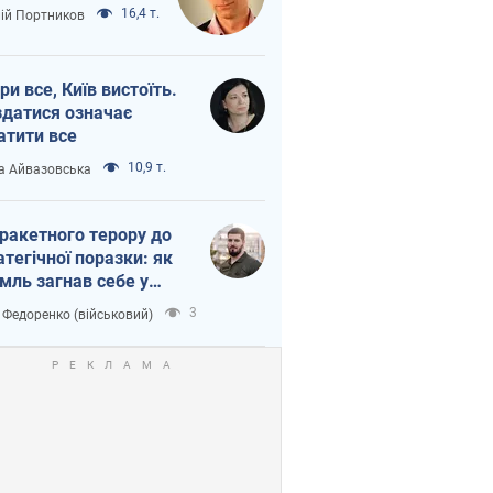
16,4 т.
лій Портников
ри все, Київ вистоїть.
здатися означає
атити все
10,9 т.
а Айвазовська
 ракетного терору до
атегічної поразки: як
мль загнав себе у
тку
3
 Федоренко (військовий)