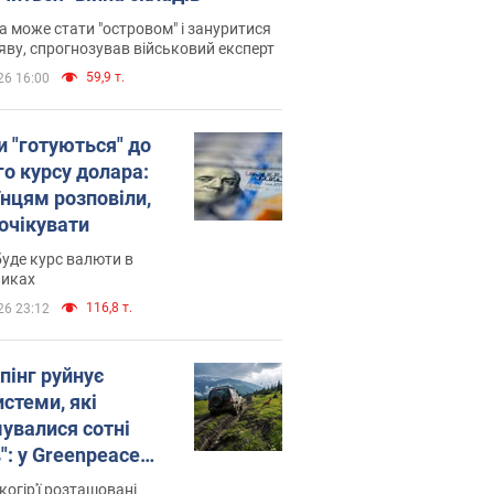
 може стати "островом" і зануритися
яву, спрогнозував військовий експерт
59,9 т.
26 16:00
и "готуються" до
го курсу долара:
їнцям розповіли,
 очікувати
уде курс валюти в
никах
116,8 т.
26 23:12
пінг руйнує
стеми, які
увалися сотні
": у Greenpeace
ли на сполох
когір'ї розташовані