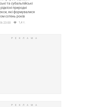
ські та субальпійські
 рідкісні природні
кси, які формувалися
ом сотень років
1,4 т.
26 23:00