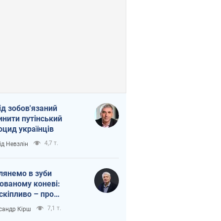
ід зобов'язаний
инити путінський
оцид українців
4,7 т.
ід Невзлін
лянемо в зуби
ованому коневі:
скіпливо – про
омогу Україні
7,1 т.
сандр Кірш