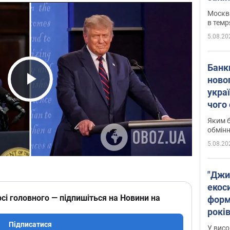
Москва
в темр
5.08.20
Банк
ново
укра
Play Video
чого
Яким б
обмін
5.08.20
"Джи
екоси
сі головного — підпишіться на Новини на
форм
років
заби
Підписатися
У висо