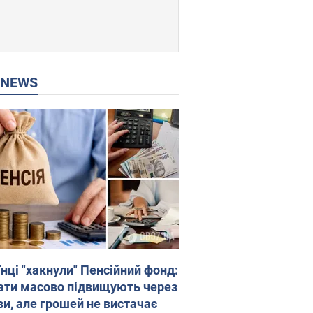
P NEWS
нці "хакнули" Пенсійний фонд:
ати масово підвищують через
ви, але грошей не вистачає