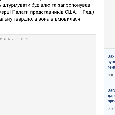
зу штурмувати будівлю та запропонував
ікерці Палати представників США. – Ред.)
альну гвардію, а вона відмовилася і
Зах
зуп
ген
Леон
Заг
дар
при
доп
Олек