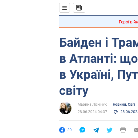
Герої вій
Байден і Тра
в Атланті: що
в Україні, Пу
світу
Марина Ліснічук
Новини. Світ
28.06.2024 04:37
28.06.202
39