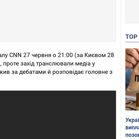
TO
налу CNN 27 червня о 21:00 (за Києвом 28
в, проте захід транслювали медіа у
жив за дебатами й розповідає головне з
Украї
випл
позо