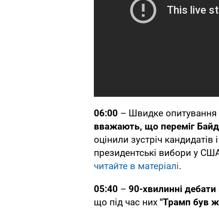
06:00
– Швидке опитування 
вважають, що переміг Бай
оцінили зустріч кандидатів 
президентські вибори у США,
читайте в матеріалі
.
05:40
–
90-хвилинні дебати
що під час них
"Трамп був ж