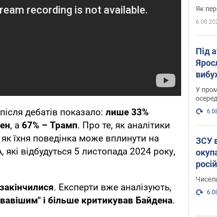
Як пер
6.08.20
Під 
Ярос
вибух
У пром
осеред
після дебатів показало:
лише 33%
6.0
ден
, а
67% – Трамп
. Про те, як аналітики
і як їхня поведінка може вплинути на
ЗСУ 
 які відбудуться 5 листопада 2024 року,
окуп
росі
Чисель
 закінчилися
. Експерти вже аналізують,
6.0
вавішим" і більше критикував Байдена
.