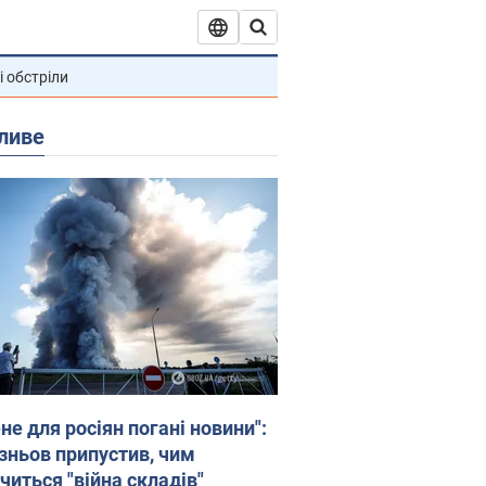
і обстріли
ливе
не для росіян погані новини":
зньов припустив, чим
читься "війна складів"