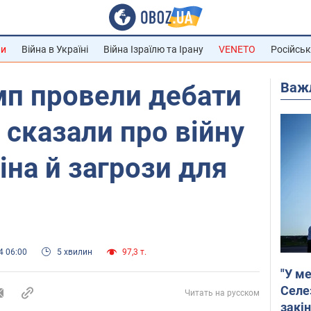
ни
Війна в Україні
Війна Ізраїлю та Ірану
VENETO
Російськ
Важ
мп провели дебати
 сказали про війну
тіна й загрози для
4 06:00
5 хвилин
97,3 т.
"У ме
Селе
Читать на русском
закін