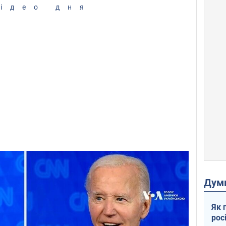
ідео дня
Дум
Як 
рос