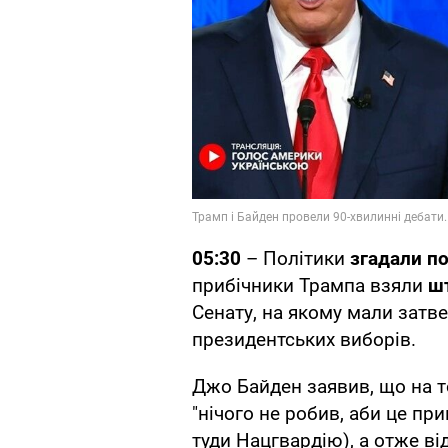
05:30
– Політики
згадали по
прибічники Трампа взяли
ш
Сенату, на якому мали затв
президентських виборів.
Джо Байден заявив, що на 
"нічого не робив, аби це пр
туди Нацгвардію), а отже ві