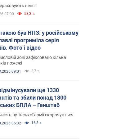
ераховують пенсії
53,3 т.
26 07:00
атакою був НПЗ: у російському
лавлі прогриміла серія
ів. Фото і відео
исловій зоні зафіксовано кілька
ків пожежі
3,7 т.
8.2026 09:01
відмінусували ще 1330
антів та збили понад 1800
йських БПЛА – Генштаб
ність путінської армії скорочується
16,3 т.
8.2026 06:32