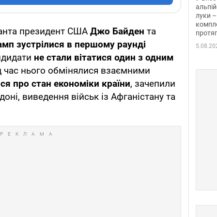
альпій
луки –
компле
ланта президент США
Джо Байден
та
протяг
амп
зустрілися в першому раунді
5.08.20
ндидати
не стали вітатися один з одним
ід час нього обмінялися взаємними
ся про стан економіки країни
, зачепили
рдоні, виведення військ із Афганістану та