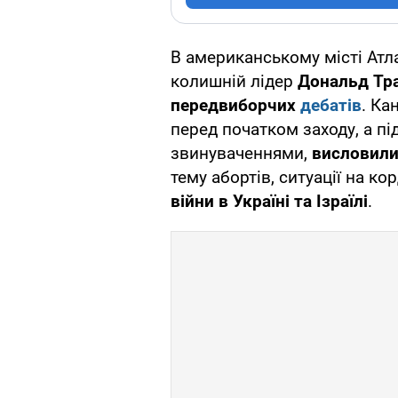
В американському місті Ат
колишній лідер
Дональд Тр
передвиборчих
дебатів
. Ка
перед початком заходу, а п
звинуваченнями,
висловили
тему абортів, ситуації на ко
війни в Україні та Ізраїлі
.