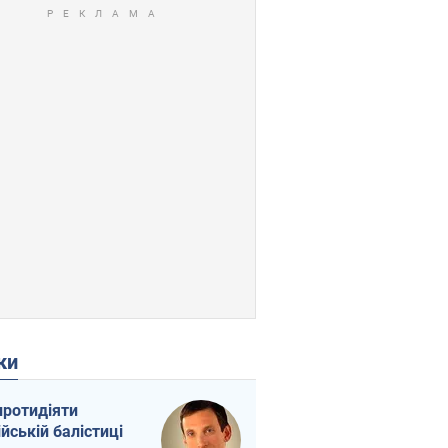
ки
протидіяти
ійській балістиці