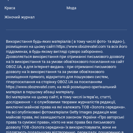
Краса
Мода
Жіночий журнал
Використання будь-яких матеріалів ( в тому числі фото- та відео-),
розміщених на цьому сайті
https://www.obozrevatel.com
та всіх його
піддоменах, в будь-якому вигляді суворо заборонено.
Дозволяється використання при отриманні письмового дозволу
на їх використання та за умови обов'язкового посилання на сайт
OBOZ.UA, а для інтернет-видань - при отриманні письмового
дозволу на їх використання та за умови обов'язкового
розміщення прямого, відкритого для пошукових систем,
гіперпосилання на сторінку OBOZ.UA за посиланням
https://www.obozrevatel.com
, на якій розміщено оригінальний
матеріал в першому абзаці матеріалу.
Всі матеріали на цьому сайті, в тому числі інтерв’ю, статті,
дослідження – є службовими творами журналістів редакції,
виключні майнові права на які належать ТОВ «Золота середина».
На всі опубліковані фотоматеріали Getty Images редакція має
майнові права, які захищаються законом України «Про авторські
права та суміжні права», ніхто не має права без письмового
дозволу ТОВ «Золота середина» їх використовувати, вони не
підлягають подальшому відтворенню, перекладу, поширенню в