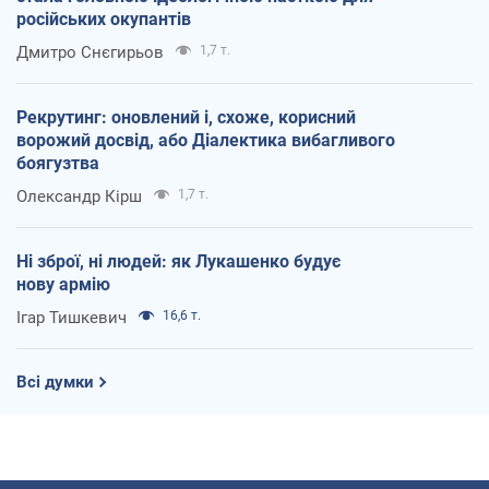
російських окупантів
Дмитро Снєгирьов
1,7 т.
Рекрутинг: оновлений і, схоже, корисний
ворожий досвід, або Діалектика вибагливого
боягузтва
Олександр Кірш
1,7 т.
Ні зброї, ні людей: як Лукашенко будує
нову армію
Ігар Тишкевич
16,6 т.
Всі думки