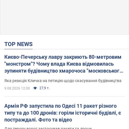
TOP NEWS
Києво-Печерську лавру закриють 80-метровим
"монстром"? Чому влада Києва відмовилась
зупиняти будівництво хмарочоса "московського
вірянина"
Яка реакція Кличка на петицію щодо скасування будівництва
27,9 т.
9.08.2026 12:00
Армія РФ запустила по Одесі 11 ракет різного
типу та до 100 дронів: горіли історичні будівлі, є
постраждалі. Фото та відео
Для терору ворог застосував ракети та дрони