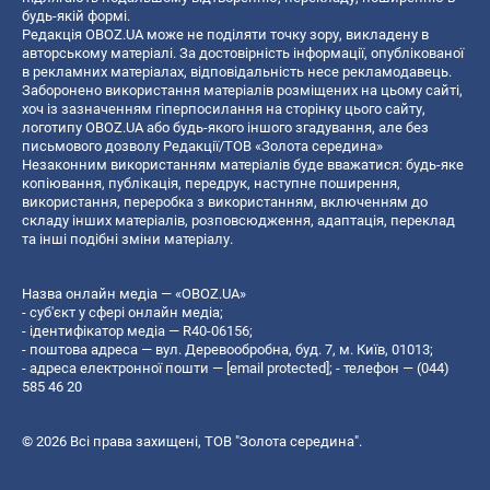
будь-якій формі.
Редакція OBOZ.UA може не поділяти точку зору, викладену в
авторському матеріалі. За достовірність інформації, опублікованої
в рекламних матеріалах, відповідальність несе рекламодавець.
Заборонено використання матеріалів розміщених на цьому сайті,
хоч із зазначенням гіперпосилання на сторінку цього сайту,
логотипу OBOZ.UA або будь-якого іншого згадування, але без
письмового дозволу Редакції/ТОВ «Золота середина»
Незаконним використанням матеріалів буде вважатися: будь-яке
копiювання, публiкацiя, передрук, наступне поширення,
використання, переробка з використанням, включенням до
складу інших матеріалів, розповсюдження, адаптація, переклад
та інші подібні зміни матеріалу.
Назва онлайн медіа — «OBOZ.UA»
- суб'єкт у сфері онлайн медіа;
- ідентифікатор медіа — R40-06156;
- поштова адреса — вул. Деревообробна, буд. 7, м. Київ, 01013;
- адреса електронної пошти —
[email protected]
; - телефон — (044)
585 46 20
© 2026 Всі права захищені, ТОВ "Золота середина".