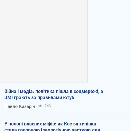
Війна і медіа: політика пішла в соцмережі, а
ЗМІ грають за правилами ютуб
Павло Казарін
243
У полоні власних міфів: як Костянтинівка
стала головною ідеологічною пасткою для