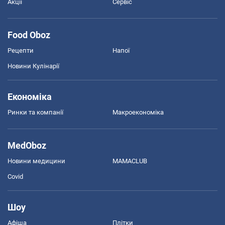
Акції
Сервіс
Food Oboz
Рецепти
Напої
Новини Кулінарії
Економіка
Ринки та компанії
Макроекономіка
MedOboz
Новини медицини
MAMACLUB
Covid
Шоу
Афіша
Плітки