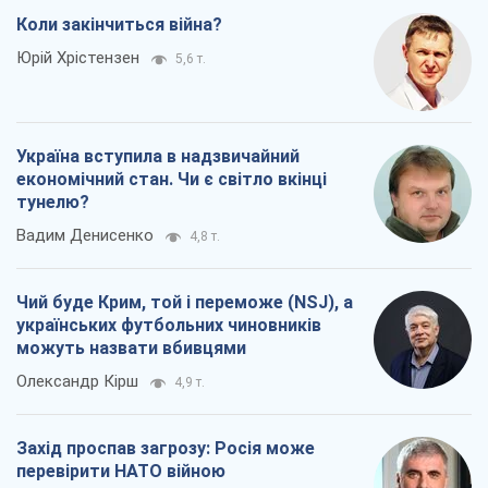
Коли закінчиться війна?
Юрій Хрістензен
5,6 т.
Україна вступила в надзвичайний
економічний стан. Чи є світло вкінці
тунелю?
Вадим Денисенко
4,8 т.
Чий буде Крим, той і переможе (NSJ), а
українських футбольних чиновників
можуть назвати вбивцями
Олександр Кірш
4,9 т.
Захід проспав загрозу: Росія може
перевірити НАТО війною