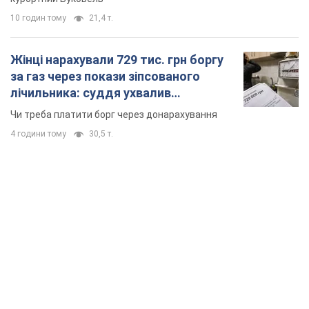
10 годин тому
21,4 т.
Жінці нарахували 729 тис. грн боргу
за газ через покази зіпсованого
лічильника: суддя ухвалив
неочікуване рішення
Чи треба платити борг через донарахування
4 години тому
30,5 т.