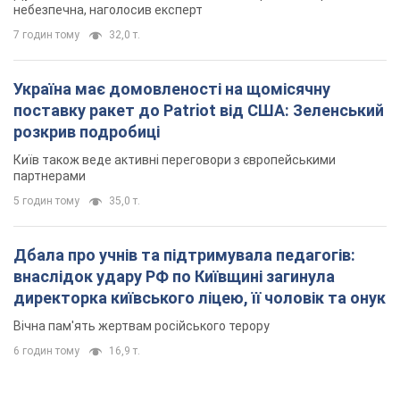
небезпечна, наголосив експерт
7 годин тому
32,0 т.
Україна має домовленості на щомісячну
поставку ракет до Patriot від США: Зеленський
розкрив подробиці
Київ також веде активні переговори з європейськими
партнерами
5 годин тому
35,0 т.
Дбала про учнів та підтримувала педагогів:
внаслідок удару РФ по Київщині загинула
директорка київського ліцею, її чоловік та онук
Вічна пам'ять жертвам російського терору
6 годин тому
16,9 т.