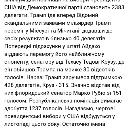
США від Демократичної партії становить 2383
делегати. Трамп іде вперед Відомий
скандальними заявами мільярдер Трамп
переміг у Міссурі та Мічигані, додавши до
своїх результатів близько 40 делегатів.
Попередні підрахунки у штаті Айдахо
віддають перемогу його найближчому
опоненту, сенатору від Техасу Тедові Крузу, де
він обійшов Трампа на майже 30 відсотків
голосів. Наразі Трамп заручився підтримкою
428 делегатів, Круз - 315. Значно відстав від
них флоридський сенатор Марко Рубіо зі 151
голосом. Республіканська номінація вимагає
здобуття 1237 голосів. Нагадаємо, чергові
президентські вибори у США відбудуться у
листопаді цього року. Остаточно імена