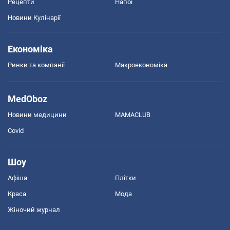
Рецепти
Напої
Новини Кулінарії
Економіка
Ринки та компанії
Макроекономіка
MedOboz
Новини медицини
MAMACLUB
Covid
Шоу
Афіша
Плітки
Краса
Мода
Жіночий журнал