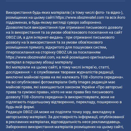
Використання будь-яких матеріалів ( в тому числі фото- та відео-),
розміщених на цьому сайті
https://www.obozrevatel.com
та всіх його
піддоменах, в будь-якому вигляді суворо заборонено.
Дозволяється використання при отриманні письмового дозволу
на їх використання та за умови обов'язкового посилання на сайт
OBOZ.UA, а для інтернет-видань - при отриманні письмового
дозволу на їх використання та за умови обов'язкового
розміщення прямого, відкритого для пошукових систем,
гіперпосилання на сторінку OBOZ.UA за посиланням
https://www.obozrevatel.com
, на якій розміщено оригінальний
матеріал в першому абзаці матеріалу.
Всі матеріали на цьому сайті, в тому числі інтерв’ю, статті,
дослідження – є службовими творами журналістів редакції,
виключні майнові права на які належать ТОВ «Золота середина».
На всі опубліковані фотоматеріали Getty Images редакція має
майнові права, які захищаються законом України «Про авторські
права та суміжні права», ніхто не має права без письмового
дозволу ТОВ «Золота середина» їх використовувати, вони не
підлягають подальшому відтворенню, перекладу, поширенню в
будь-якій формі.
Редакція OBOZ.UA може не поділяти точку зору, викладену в
авторському матеріалі. За достовірність інформації, опублікованої
в рекламних матеріалах, відповідальність несе рекламодавець.
Заборонено використання матеріалів розміщених на цьому сайті,