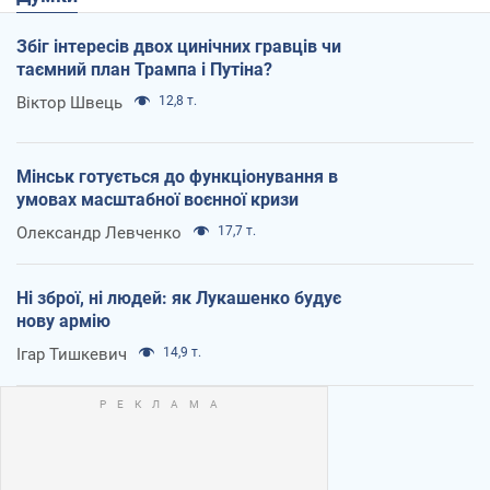
Збіг інтересів двох цинічних гравців чи
таємний план Трампа і Путіна?
Віктор Швець
12,8 т.
Мінськ готується до функціонування в
умовах масштабної воєнної кризи
Олександр Левченко
17,7 т.
Ні зброї, ні людей: як Лукашенко будує
нову армію
Ігар Тишкевич
14,9 т.