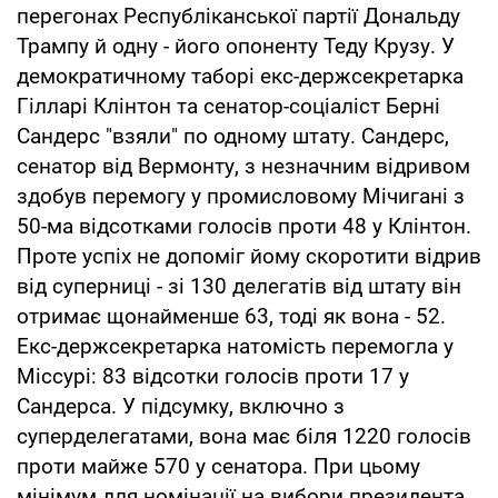
перегонах Республіканської партії Дональду
Трампу й одну - його опоненту Теду Крузу. У
демократичному таборі екс-держсекретарка
Гілларі Клінтон та сенатор-соціаліст Берні
Сандерс "взяли" по одному штату. Сандерс,
сенатор від Вермонту, з незначним відривом
здобув перемогу у промисловому Мічигані з
50-ма відсотками голосів проти 48 у Клінтон.
Проте успіх не допоміг йому скоротити відрив
від суперниці - зі 130 делегатів від штату він
отримає щонайменше 63, тоді як вона - 52.
Екс-держсекретарка натомість перемогла у
Міссурі: 83 відсотки голосів проти 17 у
Сандерса. У підсумку, включно з
суперделегатами, вона має біля 1220 голосів
проти майже 570 у сенатора. При цьому
мінімум для номінації на вибори президента