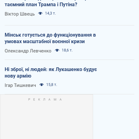
таємний план Трампа і Путіна?
Віктор Швець
14,3 т.
Мінськ готується до функціонування в
умовах масштабної воєнної кризи
Олександр Левченко
18,6 т.
Ні зброї, ні людей: як Лукашенко будує
нову армію
Ігар Тишкевич
15,8 т.