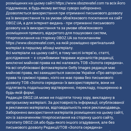
розміщених на цьому сайті
https://www.obozrevatel.com
та всіх його
піддоменах, в будь-якому вигляді суворо заборонено.
Дозволяється використання при отриманні письмового дозволу
на їх використання та за умови обов'язкового посилання на сайт
OBOZ.UA, а для інтернет-видань - при отриманні письмового
дозволу на їх використання та за умови обов'язкового
розміщення прямого, відкритого для пошукових систем,
гіперпосилання на сторінку OBOZ.UA за посиланням
https://www.obozrevatel.com
, на якій розміщено оригінальний
матеріал в першому абзаці матеріалу.
Всі матеріали на цьому сайті, в тому числі інтерв’ю, статті,
дослідження – є службовими творами журналістів редакції,
виключні майнові права на які належать ТОВ «Золота середина».
На всі опубліковані фотоматеріали Getty Images редакція має
майнові права, які захищаються законом України «Про авторські
права та суміжні права», ніхто не має права без письмового
дозволу ТОВ «Золота середина» їх використовувати, вони не
підлягають подальшому відтворенню, перекладу, поширенню в
будь-якій формі.
Редакція OBOZ.UA може не поділяти точку зору, викладену в
авторському матеріалі. За достовірність інформації, опублікованої
в рекламних матеріалах, відповідальність несе рекламодавець.
Заборонено використання матеріалів розміщених на цьому сайті,
хоч із зазначенням гіперпосилання на сторінку цього сайту,
логотипу OBOZ.UA або будь-якого іншого згадування, але без
письмового дозволу Редакції/ТОВ «Золота середина»