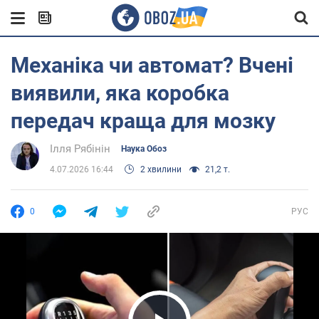
Механіка чи автомат? Вчені
виявили, яка коробка
передач краща для мозку
Ілля Рябінін
Наука Обоз
4.07.2026 16:44
2 хвилини
21,2 т.
0
РУС