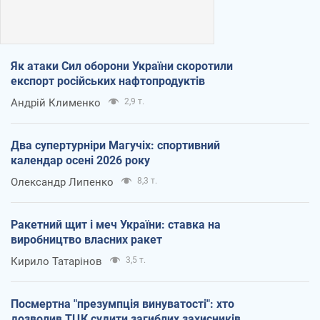
Як атаки Сил оборони України скоротили
експорт російських нафтопродуктів
Андрій Клименко
2,9 т.
Два супертурніри Магучіх: спортивний
календар осені 2026 року
Олександр Липенко
8,3 т.
Ракетний щит і меч України: ставка на
виробництво власних ракет
Кирило Татарінов
3,5 т.
Посмертна "презумпція винуватості": хто
дозволив ТЦК судити загиблих захисників