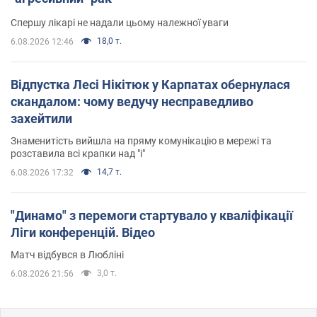
Спершу лікарі не надали цьому належної уваги
18,0 т.
6.08.2026 12:46
Відпустка Лесі Нікітюк у Карпатах обернулася
скандалом: чому ведучу несправедливо
захейтили
Знаменитість вийшла на пряму комунікацію в мережі та
розставила всі крапки над "і"
14,7 т.
6.08.2026 17:32
"Динамо" з перемоги стартувало у кваліфікації
Ліги конференцій. Відео
Матч відбувся в Любліні
3,0 т.
6.08.2026 21:56