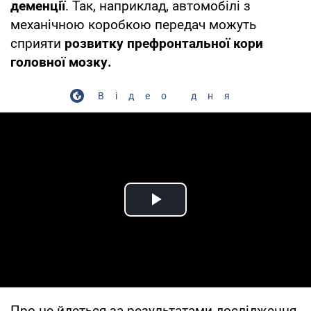
деменції
. Так, наприклад, автомобілі з
механічною коробкою передач можуть
сприяти
розвитку префронтальної кори
головної мозку.
Відео дня
Play Video
Про це йдеться за результатами дослідження