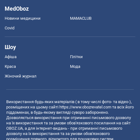
MedOboz
Новини медицини
MAMACLUB
Covid
Шоу
Афіша
Плітки
Краса
Мода
Жіночий журнал
Використання будь-яких матеріалів ( в тому числі фото- та відео-),
розміщених на цьому сайті
https://www.obozrevatel.com
та всіх його
піддоменах, в будь-якому вигляді суворо заборонено.
Дозволяється використання при отриманні письмового дозволу
на їх використання та за умови обов'язкового посилання на сайт
OBOZ.UA, а для інтернет-видань - при отриманні письмового
дозволу на їх використання та за умови обов'язкового
розміщення прямого, відкритого для пошукових систем,