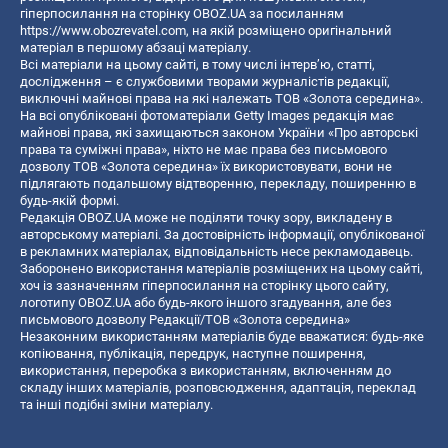
гіперпосилання на сторінку OBOZ.UA за посиланням
https://www.obozrevatel.com
, на якій розміщено оригінальний
матеріал в першому абзаці матеріалу.
Всі матеріали на цьому сайті, в тому числі інтерв’ю, статті,
дослідження – є службовими творами журналістів редакції,
виключні майнові права на які належать ТОВ «Золота середина».
На всі опубліковані фотоматеріали Getty Images редакція має
майнові права, які захищаються законом України «Про авторські
права та суміжні права», ніхто не має права без письмового
дозволу ТОВ «Золота середина» їх використовувати, вони не
підлягають подальшому відтворенню, перекладу, поширенню в
будь-якій формі.
Редакція OBOZ.UA може не поділяти точку зору, викладену в
авторському матеріалі. За достовірність інформації, опублікованої
в рекламних матеріалах, відповідальність несе рекламодавець.
Заборонено використання матеріалів розміщених на цьому сайті,
хоч із зазначенням гіперпосилання на сторінку цього сайту,
логотипу OBOZ.UA або будь-якого іншого згадування, але без
письмового дозволу Редакції/ТОВ «Золота середина»
Незаконним використанням матеріалів буде вважатися: будь-яке
копiювання, публiкацiя, передрук, наступне поширення,
використання, переробка з використанням, включенням до
складу інших матеріалів, розповсюдження, адаптація, переклад
та інші подібні зміни матеріалу.