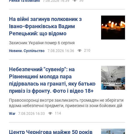
36
Ринки та компанії
7.08.2026 16:39
На війні загинув полковник з
Івано-Франківська Вадим
Репецький: що відомо
Захисник України помер 6 серпня
210
Новини. Суспільство
7.08.2026 16:36
Небезпечний "сувенір": на
Рівненщині молода пара
підірвалась на гранаті, яку батько
привіз із фронту. Фото і відео 18+
Правоохоронці вкотре закликають громадян не зберігати
вдома небезпечні предмети, привезені із зони бойових дій
114
War
7.08.2026 16:33
Центр Чернігова майже 50 років