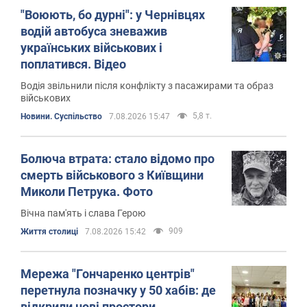
"Воюють, бо дурні": у Чернівцях
водій автобуса зневажив
українських військових і
поплатився. Відео
Водія звільнили після конфлікту з пасажирами та образ
військових
5,8 т.
Новини. Суспільство
7.08.2026 15:47
Болюча втрата: стало відомо про
смерть військового з Київщини
Миколи Петрука. Фото
Вічна пам'ять і слава Герою
909
Життя столиці
7.08.2026 15:42
Мережа "Гончаренко центрів"
перетнула позначку у 50 хабів: де
відкрили нові простори