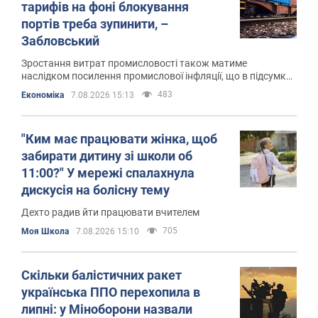
тарифів на фоні блокування
портів треба зупинити, –
Забловський
Зростання витрат промисловості також матиме
наслідком посилення промислової інфляції, що в підсумку
позначиться на вартості товарів для кінцевих споживачів
483
Економіка
7.08.2026 15:13
"Ким має працювати жінка, щоб
забирати дитину зі школи об
11:00?" У мережі спалахнула
дискусія на болісну тему
Дехто радив йти працювати вчителем
705
Моя Школа
7.08.2026 15:10
Скільки балістичних ракет
українська ППО перехопила в
липні: у Міноборони назвали