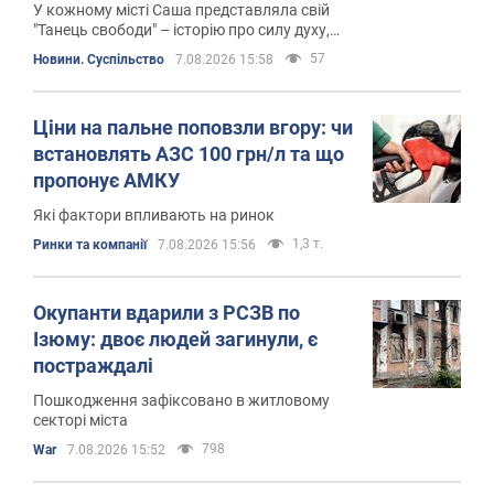
У кожному місті Саша представляла свій
"Танець свободи" – історію про силу духу,
незламність і віру в мрію
57
Новини. Суспільство
7.08.2026 15:58
Ціни на пальне поповзли вгору: чи
встановлять АЗС 100 грн/л та що
пропонує АМКУ
Які фактори впливають на ринок
1,3 т.
Ринки та компанії
7.08.2026 15:56
Окупанти вдарили з РСЗВ по
Ізюму: двоє людей загинули, є
постраждалі
Пошкодження зафіксовано в житловому
секторі міста
798
War
7.08.2026 15:52