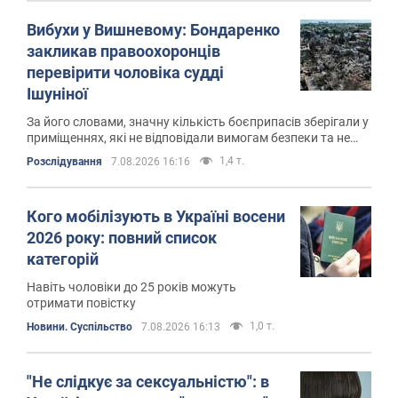
Вибухи у Вишневому: Бондаренко
закликав правоохоронців
перевірити чоловіка судді
Ішуніної
За його словами, значну кількість боєприпасів зберігали у
приміщеннях, які не відповідали вимогам безпеки та не
були призначені для цього
1,4 т.
Розслідування
7.08.2026 16:16
Кого мобілізують в Україні восени
2026 року: повний список
категорій
Навіть чоловіки до 25 років можуть
отримати повістку
1,0 т.
Новини. Суспільство
7.08.2026 16:13
"Не слідкує за сексуальністю": в