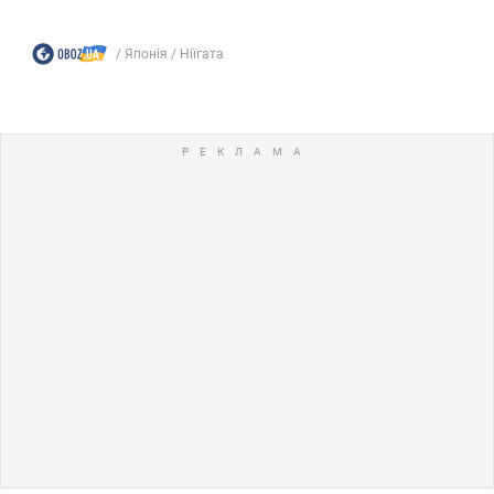
Японія
Ніїгата