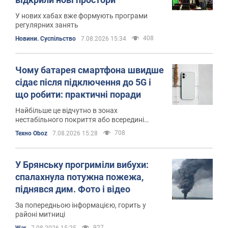
У нових хабах вже формують програми
регулярних занять
408
Новини. Суспільство
7.08.2026 15:34
Чому батарея смартфона швидше
сідає після підключення до 5G і
що робити: практичні поради
Найбільше це відчутно в зонах
нестабільного покриття або всередині
приміщень
708
Техно Oboz
7.08.2026 15:28
У Брянську прогриміли вибухи:
спалахнула потужна пожежа,
піднявся дим. Фото і відео
За попередньою інформацією, горить у
районі митниці
927