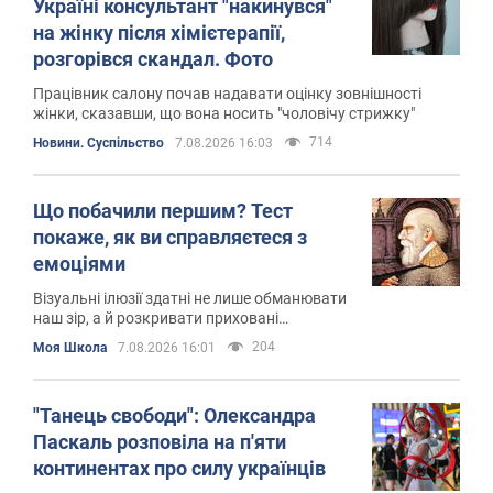
Україні консультант "накинувся"
на жінку після хімієтерапії,
розгорівся скандал. Фото
Працівник салону почав надавати оцінку зовнішності
жінки, сказавши, що вона носить "чоловічу стрижку"
714
Новини. Суспільство
7.08.2026 16:03
Що побачили першим? Тест
покаже, як ви справляєтеся з
емоціями
Візуальні ілюзії здатні не лише обманювати
наш зір, а й розкривати приховані
особливості нашого підсвідомого
204
Моя Школа
7.08.2026 16:01
сприйняття
"Танець свободи": Олександра
Паскаль розповіла на п'яти
континентах про силу українців