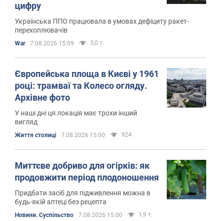
цифру
Українська ППО працювала в умовах дефіциту ракет-
перехоплювачів
5,0 т.
War
7.08.2026 15:09
Європейська площа в Києві у 1961
році: трамваї та Колесо огляду.
Архівне фото
У наші дні ця локація має трохи інший
вигляд
924
Життя столиці
7.08.2026 15:00
Миттєве добриво для огірків: як
продовжити період плодоношення
Придбати засіб для підживлення можна в
будь-якій аптеці без рецепта
1,9 т.
Новини. Суспільство
7.08.2026 15:00