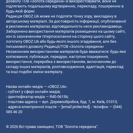
дозволу ТОВ «Золота середина» їх використовувати, вони не
підлягають подальшому відтворенню, перекладу, поширенню в
будь-якій формі.
Редакція OBOZ.UA може не поділяти точку зору, викладену в
авторському матеріалі. За достовірність інформації, опублікованої
в рекламних матеріалах, відповідальність несе рекламодавець.
Заборонено використання матеріалів розміщених на цьому сайті,
хоч із зазначенням гіперпосилання на сторінку цього сайту,
логотипу OBOZ.UA або будь-якого іншого згадування, але без
письмового дозволу Редакції/ТОВ «Золота середина»
Незаконним використанням матеріалів буде вважатися: будь-яке
копiювання, публiкацiя, передрук, наступне поширення,
використання, переробка з використанням, включенням до
складу інших матеріалів, розповсюдження, адаптація, переклад
та інші подібні зміни матеріалу.
Назва онлайн медіа — «OBOZ.UA»
- суб'єкт у сфері онлайн медіа;
- ідентифікатор медіа — R40-06156;
- поштова адреса — вул. Деревообробна, буд. 7, м. Київ, 01013;
- адреса електронної пошти —
[email protected]
; - телефон — (044)
585 46 20
© 2026 Всі права захищені, ТОВ "Золота середина".