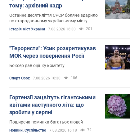
тому: архівний кадр
Останнє десятиліття СРСР боляче вдарило
по стародавньому українському місту
201
Історія міст України
7.08.2026 16:30
"Терористи": Усик розкритикував
МОК через повернення Росії
Боксер дав оцінку комітету
186
Спорт Oboz
7.08.2026 16:30
Гортензії зацвітуть гігантськими
квітами наступного літа: що
зробити у серпні
Поширена помилка багатьох людей
72
Новини. Суспільство
7.08.2026 16:18