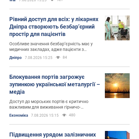
War
7.08.2026 15:25
Рівний доступ для всіх: у лікарнях
Дніпра створюють безбар’єрний
простір для пацієнтів
Особливе значення безбар’єрність має у
медичних закладах, адже пацієнти з
різними потребами повинні мати вільний
84
Дніпро
7.08.2026 15:25
доступ до лікування та реабілітації
Блокування портів загрожує
зупинкою української металургії –
медіа
Доступ до морських портів є критично
важливим для виживання гірничо-
металургійної галузі
480
Економіка
7.08.2026 15:15
Підвищення урядом залізничних