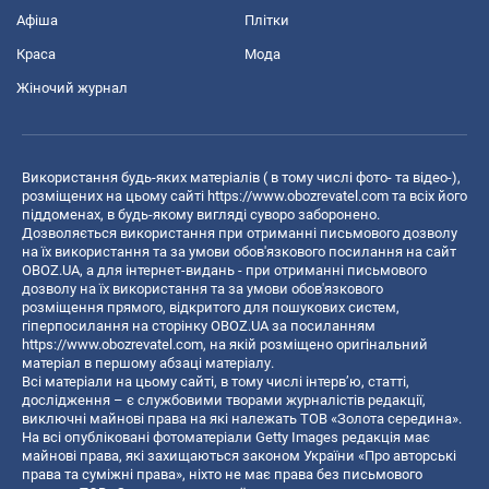
Афіша
Плітки
Краса
Мода
Жіночий журнал
Використання будь-яких матеріалів ( в тому числі фото- та відео-),
розміщених на цьому сайті
https://www.obozrevatel.com
та всіх його
піддоменах, в будь-якому вигляді суворо заборонено.
Дозволяється використання при отриманні письмового дозволу
на їх використання та за умови обов'язкового посилання на сайт
OBOZ.UA, а для інтернет-видань - при отриманні письмового
дозволу на їх використання та за умови обов'язкового
розміщення прямого, відкритого для пошукових систем,
гіперпосилання на сторінку OBOZ.UA за посиланням
https://www.obozrevatel.com
, на якій розміщено оригінальний
матеріал в першому абзаці матеріалу.
Всі матеріали на цьому сайті, в тому числі інтерв’ю, статті,
дослідження – є службовими творами журналістів редакції,
виключні майнові права на які належать ТОВ «Золота середина».
На всі опубліковані фотоматеріали Getty Images редакція має
майнові права, які захищаються законом України «Про авторські
права та суміжні права», ніхто не має права без письмового