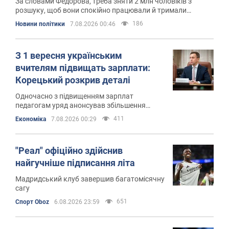
За словами Федорова, треба зняти 2 млн чоловіків з
розшуку, щоб вони спокійно працювали й тримали
економіку
186
Новини політики
7.08.2026 00:46
З 1 вересня українським
вчителям підвищать зарплати:
Корецький розкрив деталі
Одночасно з підвищенням зарплат
педагогам уряд анонсував збільшення
студентських стипендій
411
Економіка
7.08.2026 00:29
"Реал" офіційно здійснив
найгучніше підписання літа
Мадридський клуб завершив багатомісячну
сагу
651
Спорт Oboz
6.08.2026 23:59