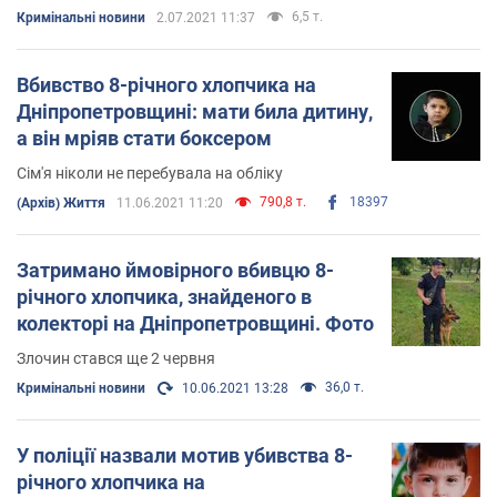
6,5 т.
Кримінальні новини
2.07.2021 11:37
Вбивство 8-річного хлопчика на
Дніпропетровщині: мати била дитину,
а він мріяв стати боксером
Сім'я ніколи не перебувала на обліку
790,8 т.
18397
(Архів) Життя
11.06.2021 11:20
Затримано ймовірного вбивцю 8-
річного хлопчика, знайденого в
колекторі на Дніпропетровщині. Фото
Злочин стався ще 2 червня
36,0 т.
Кримінальні новини
10.06.2021 13:28
У поліції назвали мотив убивства 8-
річного хлопчика на