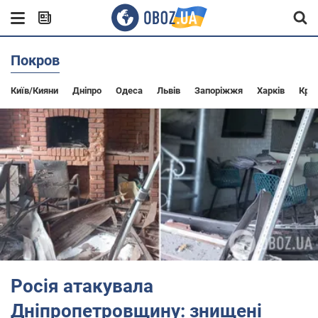
Покров
Київ/Кияни
Дніпро
Одеса
Львів
Запоріжжя
Харків
Крив
Росія атакувала
Дніпропетровщину: знищені