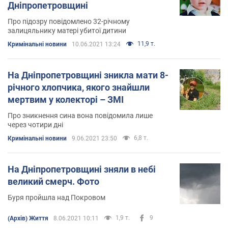
Дніпропетровщині
Про підозру повідомлено 32-річному
залицяльнику матері убитої дитини
11,9 т.
Кримінальні новини
10.06.2021 13:24
На Дніпропетровщині зникла мати 8-
річного хлопчика, якого знайшли
мертвим у колекторі – ЗМІ
Про зникнення сина вона повідомила лише
через чотири дні
6,8 т.
Кримінальні новини
9.06.2021 23:50
На Дніпропетровщині зняли в небі
великий смерч. Фото
Буря пройшла над Покровом
1,9 т.
9
(Архів) Життя
8.06.2021 10:11