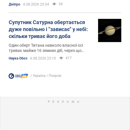
опалювального сезону
54
Дніпро
6.08.2026 23:34
Супутник Сатурна обертається
дуже повільно і "зависає" у небі:
скільки триває його доба
Один оберт Титана навколо власної осі
триває майже 16 земних діб, через що
Сатурн для частини його поверхні ніколи не
417
Наука Обоз
6.08.2026 23:10
заходить за горизонт
Україна
Покров