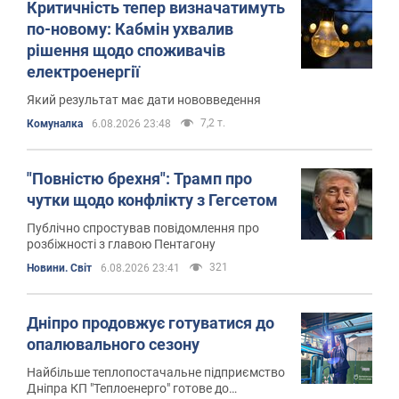
Критичність тепер визначатимуть
по-новому: Кабмін ухвалив
рішення щодо споживачів
електроенергії
Який результат має дати нововведення
7,2 т.
Комуналка
6.08.2026 23:48
"Повністю брехня": Трамп про
чутки щодо конфлікту з Гегсетом
Публічно спростував повідомлення про
розбіжності з главою Пентагону
321
Новини. Світ
6.08.2026 23:41
Дніпро продовжує готуватися до
опалювального сезону
Найбільше теплопостачальне підприємство
Дніпра КП "Теплоенерго" готове до