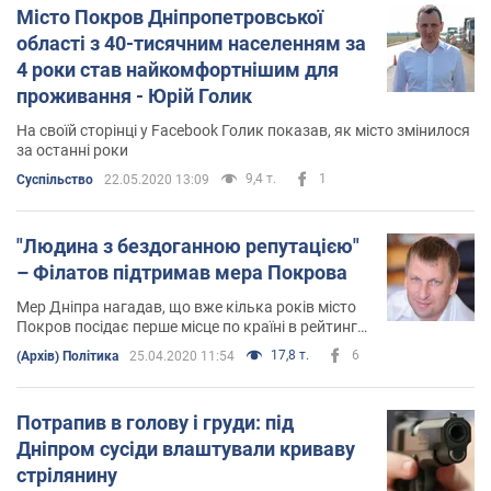
Місто Покров Дніпропетровської
області з 40-тисячним населенням за
4 роки став найкомфортнішим для
проживання - Юрій Голик
На своїй сторінці у Facebook Голик показав, як місто змінилося
за останні роки
9,4 т.
1
Суспільство
22.05.2020 13:09
"Людина з бездоганною репутацією"
– Філатов підтримав мера Покрова
Мер Дніпра нагадав, що вже кілька років місто
Покров посідає перше місце по країні в рейтингу
прозорості влади
17,8 т.
6
(Архів) Політика
25.04.2020 11:54
Потрапив в голову і груди: під
Дніпром сусіди влаштували криваву
стрілянину