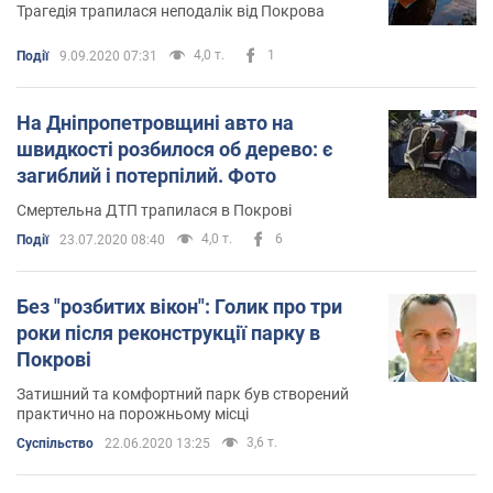
Трагедія трапилася неподалік від Покрова
4,0 т.
1
Події
9.09.2020 07:31
На Дніпропетровщині авто на
швидкості розбилося об дерево: є
загиблий і потерпілий. Фото
Смертельна ДТП трапилася в Покрові
4,0 т.
6
Події
23.07.2020 08:40
Без "розбитих вікон": Голик про три
роки після реконструкції парку в
Покрові
Затишний та комфортний парк був створений
практично на порожньому місці
3,6 т.
Суспільство
22.06.2020 13:25