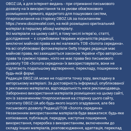
OBOZ.UA, а для інтернет-видань - при отриманні письмового
дозволу на їх використання та за умови обов'язкового
розміщення прямого, відкритого для пошукових систем,
гіперпосилання на сторінку OBOZ.UA за посиланням
https://www.obozrevatel.com
, на якій розміщено оригінальний
матеріал в першому абзаці матеріалу.
Всі матеріали на цьому сайті, в тому числі інтерв’ю, статті,
дослідження – є службовими творами журналістів редакції,
виключні майнові права на які належать ТОВ «Золота середина».
На всі опубліковані фотоматеріали Getty Images редакція має
майнові права, які захищаються законом України «Про авторські
права та суміжні права», ніхто не має права без письмового
дозволу ТОВ «Золота середина» їх використовувати, вони не
підлягають подальшому відтворенню, перекладу, поширенню в
будь-якій формі.
Редакція OBOZ.UA може не поділяти точку зору, викладену в
авторському матеріалі. За достовірність інформації, опублікованої
в рекламних матеріалах, відповідальність несе рекламодавець.
Заборонено використання матеріалів розміщених на цьому сайті,
хоч із зазначенням гіперпосилання на сторінку цього сайту,
логотипу OBOZ.UA або будь-якого іншого згадування, але без
письмового дозволу Редакції/ТОВ «Золота середина»
Незаконним використанням матеріалів буде вважатися: будь-яке
копiювання, публiкацiя, передрук, наступне поширення,
використання, переробка з використанням, включенням до
складу інших матеріалів, розповсюдження, адаптація, переклад