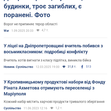
будинки, троє загиблих, є
поранені. Фото
Ворог не припиняє терор області
4,7 т.
War
1.09.2025 20:33
У ліцеї на Дніпропетровщині вчитель побився з
восьмикласником: подробиці конфлікту
Вчитель хотів вигнати з класу підлітка, виникла бійка
31,8 т.
513
Новини. Суспільство
12.03.2025 19:00
У Кропивницькому продуктові набори від Фонду
Ріната Ахметова отримують переселенці з
Маріуполя
Кожний набір містить харчові продукти тривалого зберігання
1,2 т.
Суспільство
11.06.2023 12:16