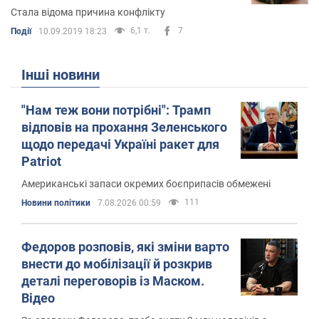
Стала відома причина конфлікту
6,1 т.
7
Події
10.09.2019 18:23
Інші новини
"Нам теж вони потрібні": Трамп
відповів на прохання Зеленського
щодо передачі Україні ракет для
Patriot
Американські запаси окремих боєприпасів обмежені
111
Новини політики
7.08.2026 00:59
Федоров розповів, які зміни варто
внести до мобілізації й розкрив
деталі переговорів із Маском.
Відео