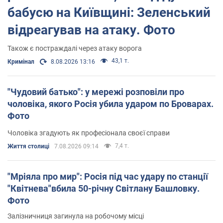
бабусю на Київщині: Зеленський
відреагував на атаку. Фото
Також є постраждалі через атаку ворога
43,1 т.
Кримінал
8.08.2026 13:16
"Чудовий батько": у мережі розповіли про
чоловіка, якого Росія убила ударом по Броварах.
Фото
Чоловіка згадують як професіонала своєї справи
7,4 т.
Життя столиці
7.08.2026 09:14
"Мріяла про мир": Росія під час удару по станції
"Квітнева"вбила 50-річну Світлану Башловку.
Фото
Залізничниця загинула на робочому місці