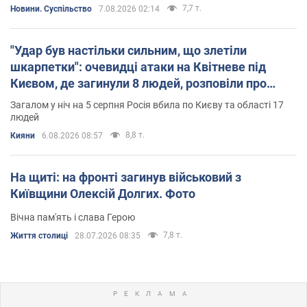
7,7 т.
Новини. Суспільство
7.08.2026 02:14
"Удар був настільки сильним, що злетіли
шкарпетки": очевидці атаки на Квітневе під
Києвом, де загинули 8 людей, розповіли про
вибухи
Загалом у ніч на 5 серпня Росія вбила по Києву та області 17
людей
8,8 т.
Кияни
6.08.2026 08:57
На щиті: на фронті загинув військовий з
Київщини Олексій Долгих. Фото
Вічна пам'ять і слава Герою
7,8 т.
Життя столиці
28.07.2026 08:35