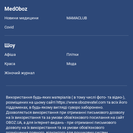
MedOboz
Новини медицини
MAMACLUB
Covid
Шоу
Афіша
Плітки
Краса
Мода
Жіночий журнал
Використання будь-яких матеріалів ( в тому числі фото- та відео-),
розміщених на цьому сайті
https://www.obozrevatel.com
та всіх його
піддоменах, в будь-якому вигляді суворо заборонено.
Дозволяється використання при отриманні письмового дозволу
на їх використання та за умови обов'язкового посилання на сайт
OBOZ.UA, а для інтернет-видань - при отриманні письмового
дозволу на їх використання та за умови обов'язкового
розміщення прямого, відкритого для пошукових систем,