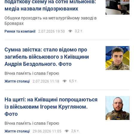
податкову схему на сотні мільйонів:
медіа назвали підозрюваних
Обшуки проходять на металургійному заводі в
Броварах
3,2 т.
Ринки та компанії
2.07.2026 19:50
Сумна звістка: стало відомо про
загибель військового з Київщини
Андрія Бездольного. Фото
Вічна пам'ять і слава Герою
6,5 т.
Життя столиці
2.07.2026 11:18
На щиті: на Київщині попрощаються
із військовим Ігорем Кругляном.
Фото
Вічна пам'ять і слава Герою
2,6 т.
Життя столиці
29.06.2026 11:05