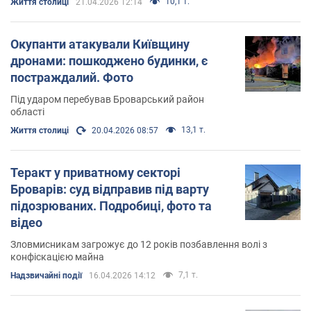
10,1 т.
Життя столиці
21.04.2026 12:14
Окупанти атакували Київщину
дронами: пошкоджено будинки, є
постраждалий. Фото
Під ударом перебував Броварський район
області
13,1 т.
Життя столиці
20.04.2026 08:57
Теракт у приватному секторі
Броварів: суд відправив під варту
підозрюваних. Подробиці, фото та
відео
Зловмисникам загрожує до 12 років позбавлення волі з
конфіскацією майна
7,1 т.
Надзвичайні події
16.04.2026 14:12