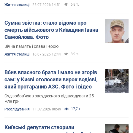
6,8 т.
Життя столиці
25.07.2026 14:51
Сумна звістка: стало відомо про
смерть військового з Київщини Івана
Самойлова. Фото
Вічна пам'ять і слава Герою
8,9 т.
Життя столиці
16.07.2026 12:44
Вбив власного брата і мало не згорів
сам: у Києві оголосили вирок водієві,
який протаранив АЗС. Фото і відео
Суд зобов'язав засудженого відшкодувати 25
млн грн
17,7 т.
Розслідування
11.07.2026 00:49
Київські депутати створили