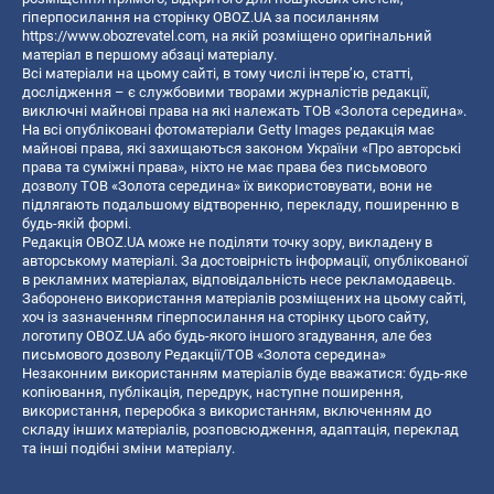
гіперпосилання на сторінку OBOZ.UA за посиланням
https://www.obozrevatel.com
, на якій розміщено оригінальний
матеріал в першому абзаці матеріалу.
Всі матеріали на цьому сайті, в тому числі інтерв’ю, статті,
дослідження – є службовими творами журналістів редакції,
виключні майнові права на які належать ТОВ «Золота середина».
На всі опубліковані фотоматеріали Getty Images редакція має
майнові права, які захищаються законом України «Про авторські
права та суміжні права», ніхто не має права без письмового
дозволу ТОВ «Золота середина» їх використовувати, вони не
підлягають подальшому відтворенню, перекладу, поширенню в
будь-якій формі.
Редакція OBOZ.UA може не поділяти точку зору, викладену в
авторському матеріалі. За достовірність інформації, опублікованої
в рекламних матеріалах, відповідальність несе рекламодавець.
Заборонено використання матеріалів розміщених на цьому сайті,
хоч із зазначенням гіперпосилання на сторінку цього сайту,
логотипу OBOZ.UA або будь-якого іншого згадування, але без
письмового дозволу Редакції/ТОВ «Золота середина»
Незаконним використанням матеріалів буде вважатися: будь-яке
копiювання, публiкацiя, передрук, наступне поширення,
використання, переробка з використанням, включенням до
складу інших матеріалів, розповсюдження, адаптація, переклад
та інші подібні зміни матеріалу.