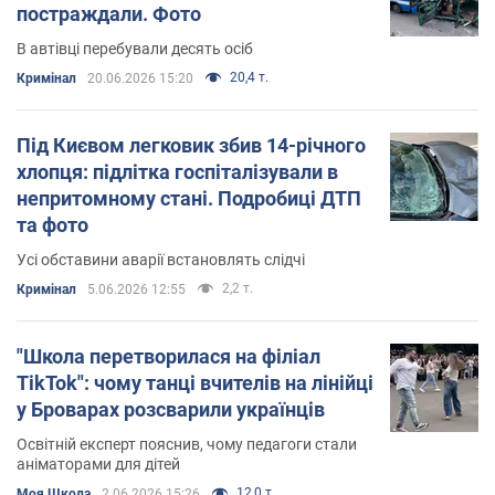
постраждали. Фото
В автівці перебували десять осіб
20,4 т.
Кримінал
20.06.2026 15:20
Під Києвом легковик збив 14-річного
хлопця: підлітка госпіталізували в
непритомному стані. Подробиці ДТП
та фото
Усі обставини аварії встановлять слідчі
2,2 т.
Кримінал
5.06.2026 12:55
"Школа перетворилася на філіал
TikTok": чому танці вчителів на лінійці
у Броварах розсварили українців
Освітній експерт пояснив, чому педагоги стали
аніматорами для дітей
12,0 т.
Моя Школа
2.06.2026 15:26