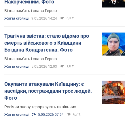
Накорчемним. Фото
Вічна пам'ять і слава Герою
6,3 т.
Життя столиці
9.05.2026 14:24
Трагічна звістка: стало відомо про
смерть військового з Київщини
Богдана Кондратенка. Фото
Вічна пам'ять і слава Герою
1,0 т.
Життя столиці
5.05.2026 12:03
Окупанти атакували Київщину: є
наслідки, постраждали троє людей.
Фото
Росіяни знову тероризують цивільних
6,7 т.
Життя столиці
5.05.2026 07:54