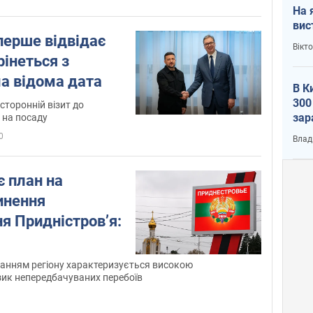
На 
вис
перше відвідає
Вікт
рінеться з
а відома дата
В К
300
сторонній візит до
зар
 на посаду
всу
0
Влад
є план на
инення
я Придністров’я:
чанням регіону характеризується високою
изик непередбачуваних перебоїв