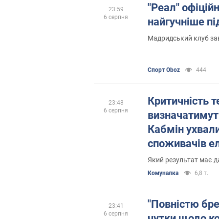
"Реал" офіцій
23:59
6 серпня
найгучніше пі
Мадридський клуб за
Спорт Oboz
444
Критичність т
23:48
6 серпня
визначатимут
Кабмін ухвал
споживачів ел
Який результат має 
Комуналка
6,8 т.
"Повністю бре
23:41
6 серпня
чутки щодо ко