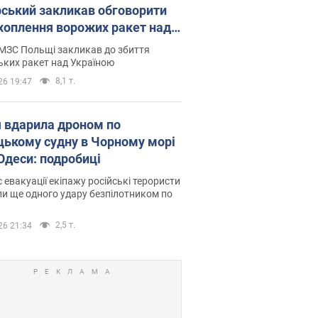
рський закликав обговорити
хоплення ворожих ракет над
їною
МЗС Польщі закликав до збиття
ьких ракет над Україною
8,1 т.
26 19:47
я вдарила дроном по
цькому судну в Чорному морі
 Одеси: подробиці
с евакуації екіпажу російські терористи
и ще одного удару безпілотником по
2,5 т.
26 21:34