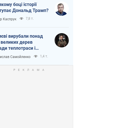
якому боці історії
тупає Дональд Трамп?
7,8 т.
ор Каспрук
иєві вирубали понад
 великих дерев
ади теплотраси і
переч Генплану
1,4 т.
ислав Самойленко