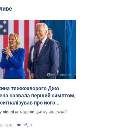
ливе
ина тяжкохворого Джо
ена назвала перший симптом,
 сигналізував про його
есивний" рак
 лікарі не надали цьому належної
15,1 т.
26 12:46