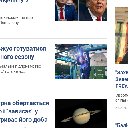
повідомлення про
 Пентагону
вжує готуватися
ного сезону
ачальне підприємство
"Зах
у
Зеле
FREYJ
підтр
Європе
спільн
урна обертається
6.08.20
і "зависає" у
 триває його доба
"Бал