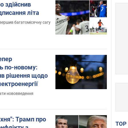
но здійснив
дписання літа
вершив багатомісячну сагу
епер
ь по-новому:
ив рішення щодо
ектроенергії
дати нововведення
хня": Трамп про
TO
нфлікту з