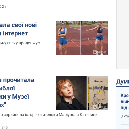
,2 т.
ала свої нові
а інтернет
льну спеку продовжує
 прочитала
Дум
иблої
Кре
и у Музеї
вій
х"
під
кри
о сприйняла історію жительки Маріуполя Катерини
Вікт
345