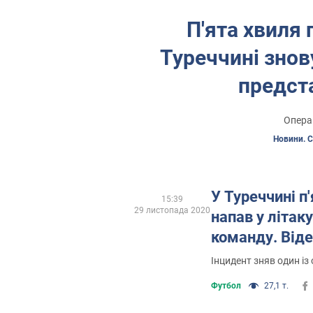
П'ята хвиля 
Туреччині знов
предста
Операц
Новини. С
У Туреччині п
15:39
29 листопада 2020
напав у літак
команду. Від
Інцидент зняв один із
Футбол
27,1 т.