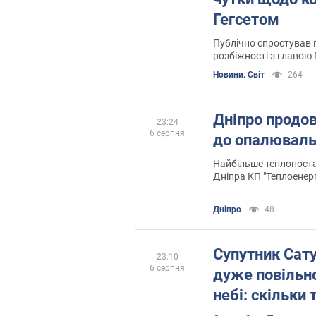
Гегсетом
Публічно спростував 
розбіжності з главою
Новини. Світ
264
Дніпро продо
23:24
6 серпня
до опалюваль
Найбільше теплопост
Дніпра КП "Теплоенерго" готове до
опалювального сезон
Дніпро
48
Супутник Сат
23:10
6 серпня
дуже повільно 
небі: скільки