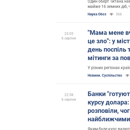
Один оберт Титана на
майже 16 земних діб, 
частини його поверхні
Наука Обоз
366
горизонт
"Мама мене в
23:05
6 серпня
це зло": у міс
день поспіль 
мітинги за по
Федорова. Фот
У різних регіонах краї
Новини. Суспільство
Банки "готуют
22:58
6 серпня
курсу долара:
розповіли, чо
найближчими
Яким буде курс валют