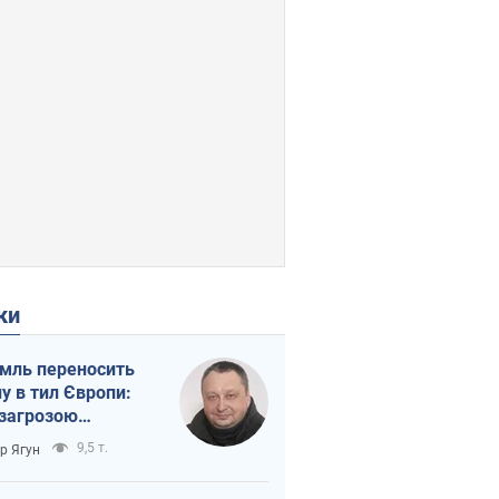
ки
мль переносить
ну в тил Європи:
 загрозою
тична логістика
9,5 т.
ор Ягун