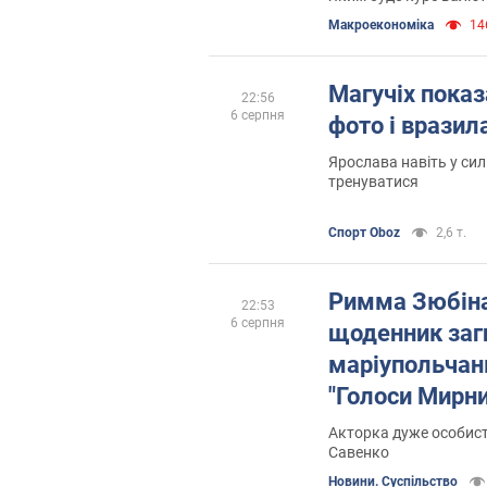
Mакроекономіка
146
Магучіх показ
22:56
6 серпня
фото і вразил
Ярослава навіть у си
тренуватися
Спорт Oboz
2,6 т.
Римма Зюбіна
22:53
6 серпня
щоденник заг
маріупольчанк
"Голоси Мирни
Акторка дуже особист
Савенко
Новини. Суспільство