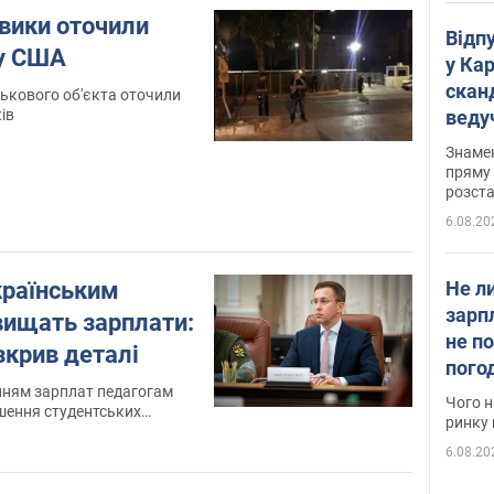
овики оточили
Відп
зу США
у Ка
скан
йськового об'єкта оточили
ів
веду
захе
Знаме
пряму 
розста
6.08.20
Не л
країнським
зарп
вищать зарплати:
не п
зкрив деталі
пого
вакан
нням зарплат педагогам
Чого н
шення студентських
ринку 
6.08.20