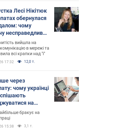
устка Лесі Нікітюк
рпатах обернулася
далом: чому
чу несправедливо
йтили
нитість вийшла на
комунікацію в мережі та
вила всі крапки над "і"
12,0 т.
26 17:32
ише через
лату: чому українці
оспішають
джуватися на
сії
айбільше бракує на
праці
3,1 т.
26 15:38