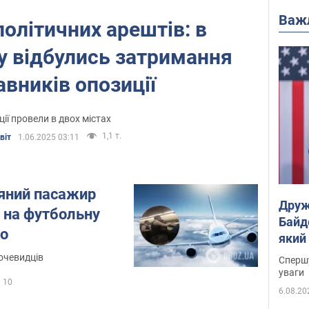
Важ
політичних арештів: в
у відбулись затримання
вників опозиції
ії провели в двох містах
1,1 т.
віт
1.06.2025 03:11
'яний пасажир
Друж
у на футбольну
Байд
ео
який
"агр
 очевидців
Спершу
уваги
10
6.08.20