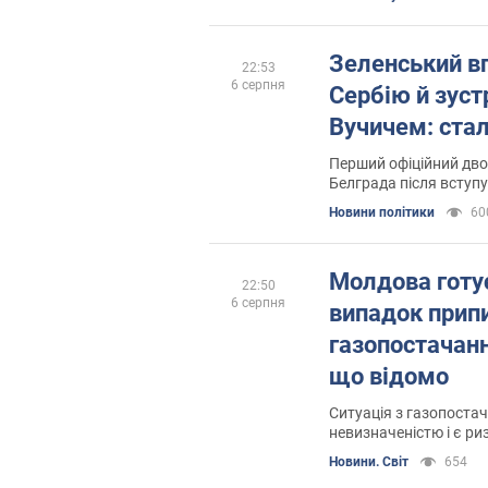
Зеленський в
22:53
6 серпня
Сербію й зуст
Вучичем: стал
Перший офіційний дво
Белграда після вступу
Новини політики
60
Молдова готу
22:50
6 серпня
випадок прип
газопостачанн
що відомо
Ситуація з газопоста
невизначеністю і є р
Новини. Світ
654