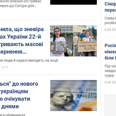
вколо власної осі триває
Сіко
через що Сатурн для
пере
 ніколи не заходить за
Укра
Глава 
російс
чила, що зневіра
6.08.20
тах України 22-й
тривають масові
Росі
вернення
німе
біля
о і відео
ни люди й надалі виходять на акції
Під ча
1,1 т.
завдал
судну
6.08.20
ься" до нового
 українцям
го очікувати
 днями
и в обмінниках