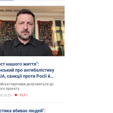
ист нашого життя":
нський про антибалістику
A, санкції проти Росії й
имку аграріїв. Відео
йські партнери долучаються до
ого проєкту
52,5 т.
26 20:20
істика вбиває людей":