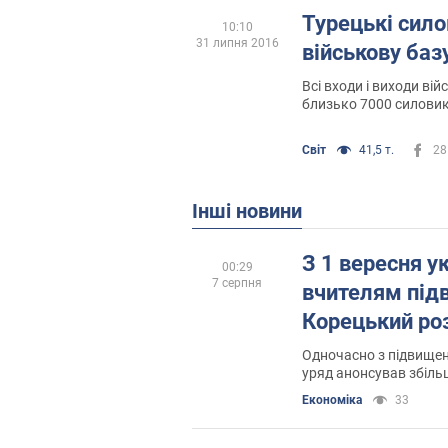
Турецькі сил
10:10
31 липня 2016
військову ба
Всі входи і виходи ві
близько 7000 силовик
Світ
41,5 т.
28
Інші новини
З 1 вересня у
00:29
7 серпня
вчителям під
Корецький ро
Одночасно з підвище
уряд анонсував збіль
стипендій
Економіка
33