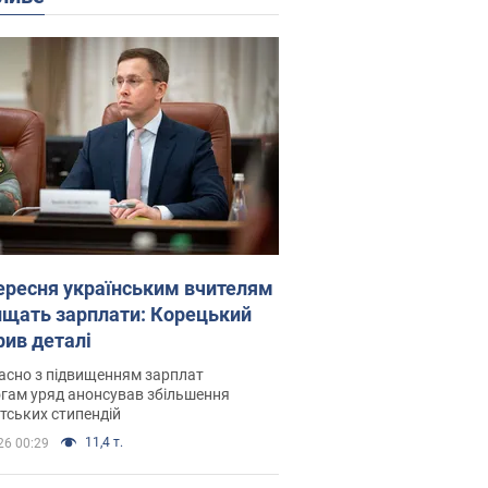
вересня українським вчителям
ищать зарплати: Корецький
рив деталі
асно з підвищенням зарплат
гам уряд анонсував збільшення
тських стипендій
11,4 т.
26 00:29