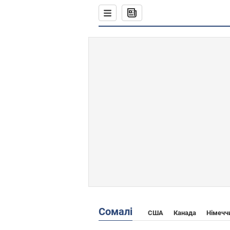
Сомалі
США
Канада
Німечч