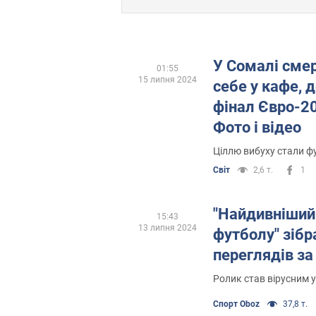
У Сомалі смер
01:55
15 липня 2024
себе у кафе, 
фінал Євро-20
Фото і відео
Ціллю вибуху стали ф
Світ
2,6 т.
1
"Найдивніший 
15:43
13 липня 2024
футболу" зіб
переглядів за
Ролик став вірусним 
Спорт Oboz
37,8 т.