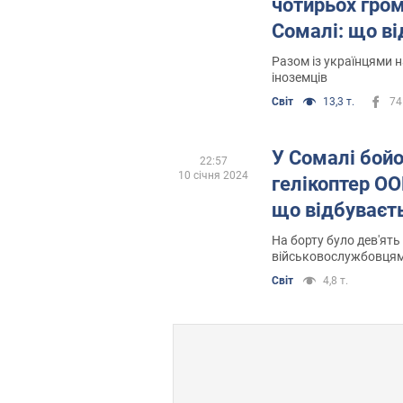
чотирьох гром
Сомалі: що в
Разом із українцями н
іноземців
Світ
13,3 т.
74
У Сомалі бой
22:57
10 січня 2024
гелікоптер О
що відбуваєт
На борту було дев'ять
військовослужбовцям
підрядником
Світ
4,8 т.