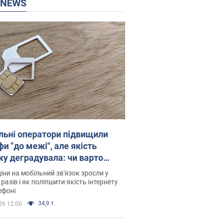
P NEWS
льні оператори підвищили
и "до межі", але якість
ку деградувала: чи варто
житись на ціни
іни на мобільний зв'язок зросли у
 разів і як поліпшити якість інтернету
ефоні
34,9 т.
26 12:00