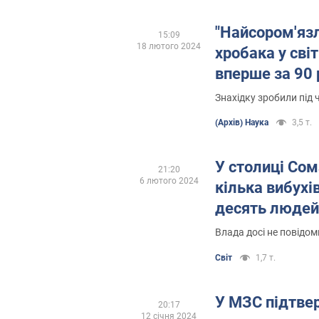
"Найсором'яз
15:09
18 лютого 2024
хробака у сві
вперше за 90 
Знахідку зробили під 
(Архів) Наука
3,5 т.
У столиці Сом
21:20
6 лютого 2024
кілька вибух
десять людей
Влада досі не повідо
Світ
1,7 т.
У МЗС підтве
20:17
12 січня 2024