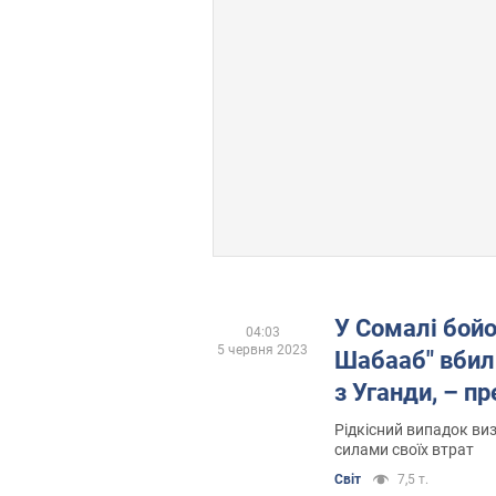
У Сомалі бойо
04:03
5 червня 2023
Шабааб" вбил
з Уганди, – п
Рідкісний випадок в
силами своїх втрат
Світ
7,5 т.