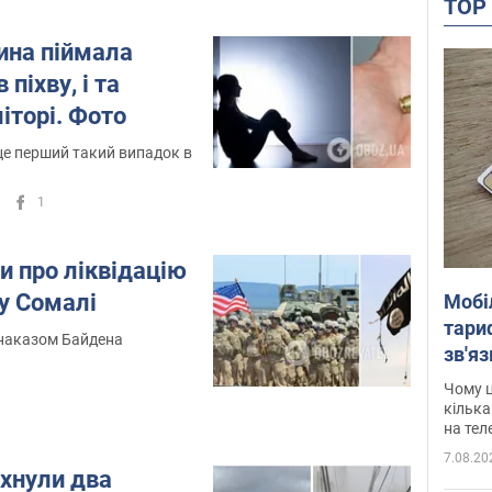
TO
ина піймала
піхву, і та
літорі. Фото
це перший такий випадок в
1
и про ліквідацію
у Сомалі
Мобі
тариф
 наказом Байдена
зв'яз
скар
Чому ц
кілька
на тел
7.08.20
ухнули два