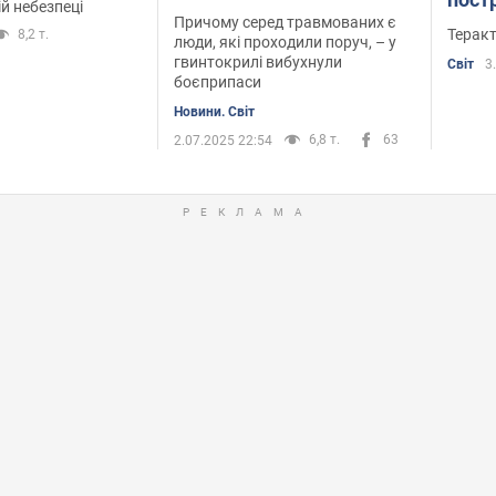
й небезпеці
поранені
Причому серед травмованих є
Теракт
8,2 т.
люди, які проходили поруч, – у
гвинтокрилі вибухнули
Світ
3
боєприпаси
Новини. Світ
6,8 т.
63
2.07.2025 22:54