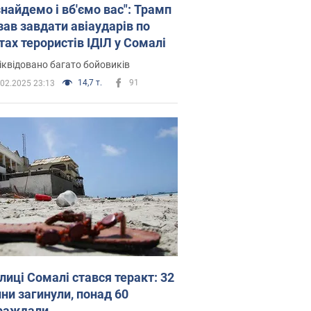
знайдемо і вб'ємо вас": Трамп
зав завдати авіаударів по
тах терористів ІДІЛ у Сомалі
іквідовано багато бойовиків
14,7 т.
91
.02.2025 23:13
лиці Сомалі стався теракт: 32
ни загинули, понад 60
раждали