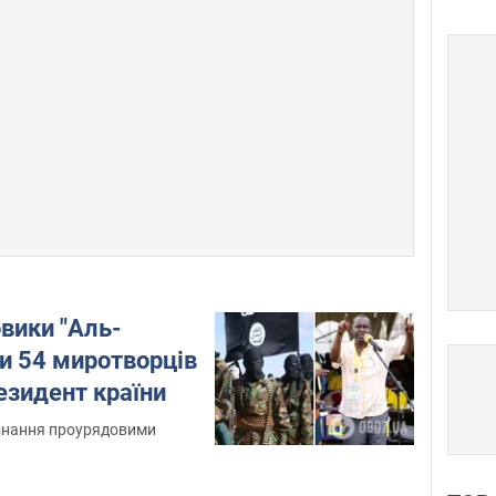
вики "Аль-
и 54 миротворців
резидент країни
изнання проурядовими