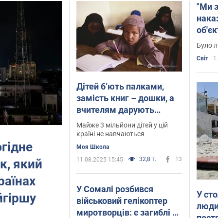
"Ми 
нака
об'єк
Було л
Світ
1
Дітей бʼють палками,
замість книг – дошки, а
вчителям дарують
верблюдів: що відомо
Майже 3 мільйони дітей у цій
про приватні школи в
країні не навчаються
гідне
Сомалі
Моя Школа
32,8 т.
13
11.08.2025 15:45
к, який
раїнах
У Сомалі розбився
У сто
йгіршу
військовий гелікоптер
люди
миротворців: є загиблі та
пост