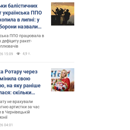
ьки балістичних
т українська ППО
опила в липні: у
борони назвали
у
нська ППО працювала в
 дефіциту ракет-
оплювачів
4,9 т.
26 15:09
ка Ротару через
змінила свою
ю, на яку раніше
лася: скільки
мувала співачка
ату не врахували
тню артистки за час
 в Чернівецькій
онії
26 04:01