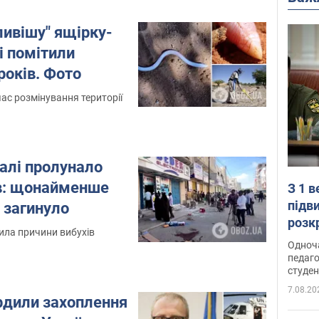
ливішу" ящірку-
ті помітили
років. Фото
час розмінування території
алі пролунало
ів: щонайменше
З 1 
підв
 загинуло
розк
мила причини вибухів
Одноч
педаго
студен
7.08.20
рдили захоплення