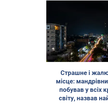
Страшне і жалю
місце: мандрівни
побував у всіх к
світу, назвав на