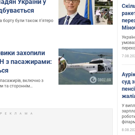
адян України у
Скіл
ідбувається
раке
перех
а борту були також п‘ятеро
Міно
цифр
Украї
умовах
перех
овики захопили
7.08.20
ОН з пасажирами:
ься
Аурі
 пасажирів, включно з
суд 
и та стороннім
пенсі
жалі
отри
У випл
зарпла
роботи
філарм
8.08.20