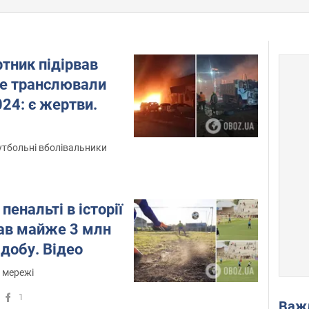
тник підірвав
де транслювали
24: є жертви.
утбольні вболівальники
пенальті в історії
рав майже 3 млн
 добу. Відео
у мережі
1
Важ