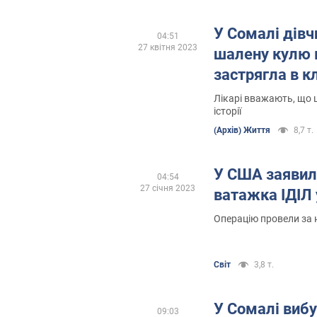
У Сомалі дівч
04:51
27 квітня 2023
шалену кулю в 
застрягла в к
Лікарі вважають, що 
історії
(Архів) Життя
8,7 т.
У США заявил
04:54
27 січня 2023
ватажка ІДІЛ 
Операцію провели за
Світ
3,8 т.
У Сомалі виб
09:03