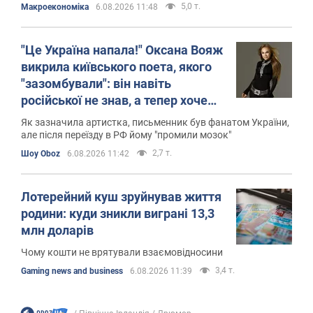
5,0 т.
Mакроекономіка
6.08.2026 11:48
"Це Україна напала!" Оксана Вояж
викрила київського поета, якого
"зазомбували": він навіть
російської не знав, а тепер хоче
геноциду українців
Як зазначила артистка, письменник був фанатом України,
але після переїзду в РФ йому "промили мозок"
2,7 т.
Шоу Oboz
6.08.2026 11:42
Лотерейний куш зруйнував життя
родини: куди зникли виграні 13,3
млн доларів
Чому кошти не врятували взаємовідносини
3,4 т.
Gaming news and business
6.08.2026 11:39