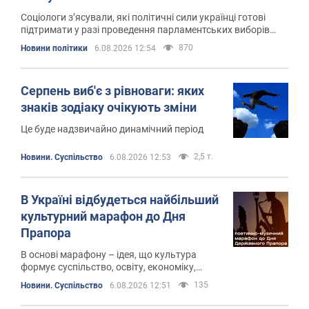
Соціологи з’ясували, які політичні сили українці готові
підтримати у разі проведення парламентських виборів
найближчим часом
870
Новини політики
6.08.2026 12:54
Серпень виб'є з рівноваги: яких
знаків зодіаку очікують зміни
Це буде надзвичайно динамічний період
2,5 т.
Новини. Суспільство
6.08.2026 12:53
В Україні відбудеться найбільший
культурний марафон до Дня
Прапора
В основі марафону – ідея, що культура
формує суспільство, освіту, економіку,
підприємництво, історичну пам'ять і
135
Новини. Суспільство
6.08.2026 12:51
національну ідентичність