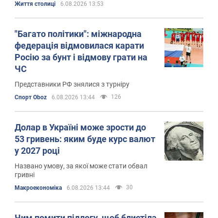
Життя столиці
6.08.2026 13:53
"Багато політики": міжнародна
федерація відмовилася карати
Росію за бунт і відмову грати на
ЧС
Представники РФ знялися з турніру
126
Спорт Oboz
6.08.2026 13:44
Долар в Україні може зрости до
53 гривень: яким буде курс валют
у 2027 році
Названо умову, за якої може стати обвал
гривні
30
Mакроекономіка
6.08.2026 13:44
Чим помити підлогу, щоб блистіла