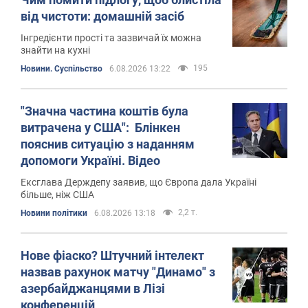
від чистоти: домашній засіб
Інгредієнти прості та зазвичай їх можна
знайти на кухні
195
Новини. Суспільство
6.08.2026 13:22
"Значна частина коштів була
витрачена у США": Блінкен
пояснив ситуацію з наданням
допомоги Україні. Відео
Ексглава Держдепу заявив, що Європа дала Україні
більше, ніж США
2,2 т.
Новини політики
6.08.2026 13:18
Нове фіаско? Штучний інтелект
назвав рахунок матчу "Динамо" з
азербайджанцями в Лізі
конференцій