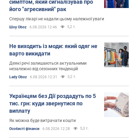
симптом, який сигналізував про
його "агресивний" рак
Спершу лікарі не надали цьому належної уваги
5,2 т.
Шоу Oboz
6.08.2026 12:46
Не виходить із моди: який одяг не
варто викидати
Деякі речі залишаються актуальними
незалежно від сезонних тенденцій
3,2 т.
Lady Oboz
6.08.2026 12:31
Українцям без Дії роздадуть по 5
тис. грн: куди звернутися по
виплату
Як можна буде витрачати кошти
5,3 т.
Особисті фінанси
6.08.2026 12:28