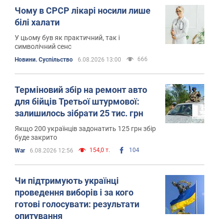
Чому в СРСР лікарі носили лише
білі халати
У цьому був як практичний, так і
символічний сенс
666
Новини. Суспільство
6.08.2026 13:00
Терміновий збір на ремонт авто
для бійців Третьої штурмової:
залишилось зібрати 25 тис. грн
Якщо 200 українців задонатить 125 грн збір
буде закрито
154,0 т.
104
War
6.08.2026 12:56
Чи підтримують українці
проведення виборів і за кого
готові голосувати: результати
опитування