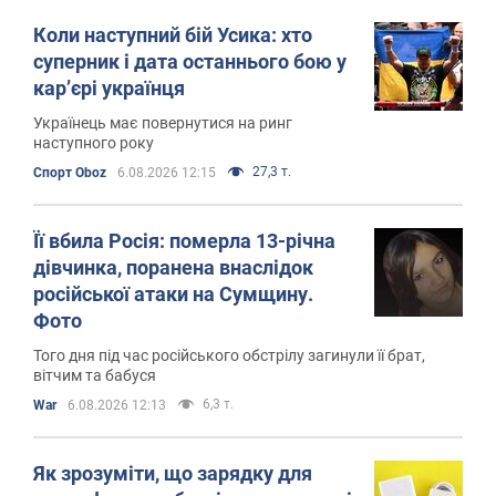
Коли наступний бій Усика: хто
суперник і дата останнього бою у
кар’єрі українця
Українець має повернутися на ринг
наступного року
27,3 т.
Спорт Oboz
6.08.2026 12:15
Її вбила Росія: померла 13-річна
дівчинка, поранена внаслідок
російської атаки на Сумщину.
Фото
Того дня під час російського обстрілу загинули її брат,
вітчим та бабуся
6,3 т.
War
6.08.2026 12:13
Як зрозуміти, що зарядку для