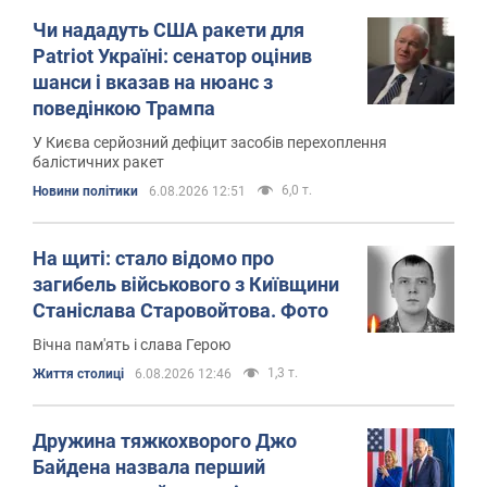
Чи нададуть США ракети для
Patriot Україні: сенатор оцінив
шанси і вказав на нюанс з
поведінкою Трампа
У Києва серйозний дефіцит засобів перехоплення
балістичних ракет
6,0 т.
Новини політики
6.08.2026 12:51
На щиті: стало відомо про
загибель військового з Київщини
Станіслава Старовойтова. Фото
Вічна пам'ять і слава Герою
1,3 т.
Життя столиці
6.08.2026 12:46
Дружина тяжкохворого Джо
Байдена назвала перший