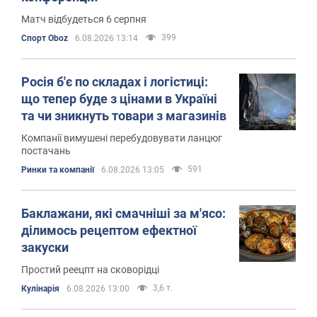
Матч відбудеться 6 серпня
399
Спорт Oboz
6.08.2026 13:14
Росія б'є по складах і логістиці:
що тепер буде з цінами в Україні
та чи зникнуть товари з магазинів
Компанії вимушені перебудовувати ланцюг
постачань
591
Ринки та компанії
6.08.2026 13:05
Баклажани, які смачніші за м'ясо:
ділимось рецептом ефектної
закуски
Простий реецпт на сковорідці
3,6 т.
Кулінарія
6.08.2026 13:00