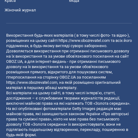
Краса
Мода
Жіночий журнал
Використання будь-яких матеріалів ( в тому числі фото- та відео-),
розміщених на цьому сайті
https://www.obozrevatel.com
та всіх його
піддоменах, в будь-якому вигляді суворо заборонено.
Дозволяється використання при отриманні письмового дозволу
на їх використання та за умови обов'язкового посилання на сайт
OBOZ.UA, а для інтернет-видань - при отриманні письмового
дозволу на їх використання та за умови обов'язкового
розміщення прямого, відкритого для пошукових систем,
гіперпосилання на сторінку OBOZ.UA за посиланням
https://www.obozrevatel.com
, на якій розміщено оригінальний
матеріал в першому абзаці матеріалу.
Всі матеріали на цьому сайті, в тому числі інтерв’ю, статті,
дослідження – є службовими творами журналістів редакції,
виключні майнові права на які належать ТОВ «Золота середина».
На всі опубліковані фотоматеріали Getty Images редакція має
майнові права, які захищаються законом України «Про авторські
права та суміжні права», ніхто не має права без письмового
дозволу ТОВ «Золота середина» їх використовувати, вони не
підлягають подальшому відтворенню, перекладу, поширенню в
будь-якій формі.