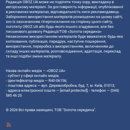
Редакція OBOZ.UA може не поділяти точку зору, викладену в
авторському матеріалі. За достовірність інформації, опублікованої
в рекламних матеріалах, відповідальність несе рекламодавець.
Заборонено використання матеріалів розміщених на цьому сайті,
хоч із зазначенням гіперпосилання на сторінку цього сайту,
логотипу OBOZ.UA або будь-якого іншого згадування, але без
письмового дозволу Редакції/ТОВ «Золота середина»
Незаконним використанням матеріалів буде вважатися: будь-яке
копiювання, публiкацiя, передрук, наступне поширення,
використання, переробка з використанням, включенням до
складу інших матеріалів, розповсюдження, адаптація, переклад
та інші подібні зміни матеріалу.
Назва онлайн медіа — «OBOZ.UA»
- суб'єкт у сфері онлайн медіа;
- ідентифікатор медіа — R40-06156;
- поштова адреса — вул. Деревообробна, буд. 7, м. Київ, 01013;
- адреса електронної пошти —
[email protected]
; - телефон — (044)
585 46 20
© 2026 Всі права захищені, ТОВ "Золота середина".