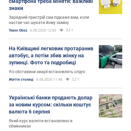
смартфона треба міняти: важливі
знаки
Зарядний пристрій сам підкаже вам, коли
настав час шукати йому заміну
3,3 т.
Техно Oboz
6.08.2026 12:00
На Київщині легковик протаранив
автобус, а потім збив жінку на
зупинці. Фото та подробиці
Усі обставини аварії встановлять слідчі
2,2 т.
Життя столиці
6.08.2026 11:48
Українські банки продають долар
за новим курсом: скільки коштує
валюта 6 серпня
Який курс валюти встановлено в
обмінниках