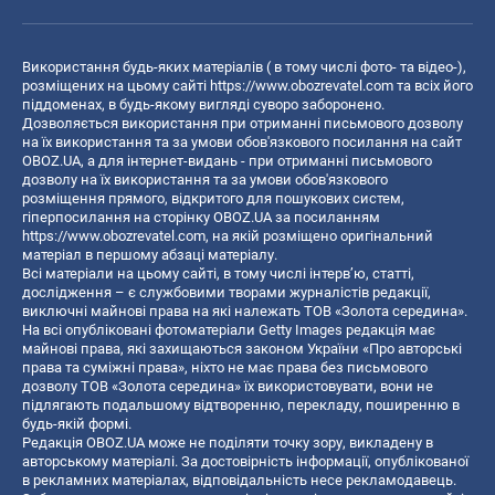
Використання будь-яких матеріалів ( в тому числі фото- та відео-),
розміщених на цьому сайті
https://www.obozrevatel.com
та всіх його
піддоменах, в будь-якому вигляді суворо заборонено.
Дозволяється використання при отриманні письмового дозволу
на їх використання та за умови обов'язкового посилання на сайт
OBOZ.UA, а для інтернет-видань - при отриманні письмового
дозволу на їх використання та за умови обов'язкового
розміщення прямого, відкритого для пошукових систем,
гіперпосилання на сторінку OBOZ.UA за посиланням
https://www.obozrevatel.com
, на якій розміщено оригінальний
матеріал в першому абзаці матеріалу.
Всі матеріали на цьому сайті, в тому числі інтерв’ю, статті,
дослідження – є службовими творами журналістів редакції,
виключні майнові права на які належать ТОВ «Золота середина».
На всі опубліковані фотоматеріали Getty Images редакція має
майнові права, які захищаються законом України «Про авторські
права та суміжні права», ніхто не має права без письмового
дозволу ТОВ «Золота середина» їх використовувати, вони не
підлягають подальшому відтворенню, перекладу, поширенню в
будь-якій формі.
Редакція OBOZ.UA може не поділяти точку зору, викладену в
авторському матеріалі. За достовірність інформації, опублікованої
в рекламних матеріалах, відповідальність несе рекламодавець.