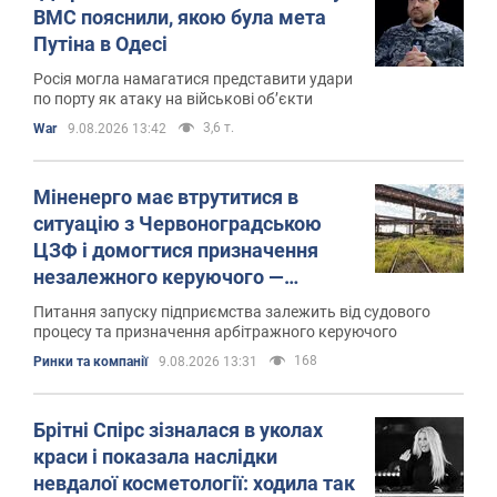
ВМС пояснили, якою була мета
Путіна в Одесі
Росія могла намагатися представити удари
по порту як атаку на військові об’єкти
3,6 т.
War
9.08.2026 13:42
Міненерго має втрутитися в
ситуацію з Червоноградською
ЦЗФ і домогтися призначення
незалежного керуючого —
депутат
Питання запуску підприємства залежить від судового
процесу та призначення арбітражного керуючого
168
Ринки та компанії
9.08.2026 13:31
Брітні Спірс зізналася в уколах
краси і показала наслідки
невдалої косметології: ходила так