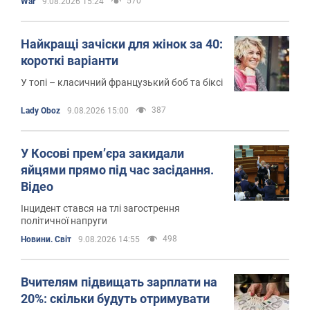
570
War
9.08.2026 15:24
Найкращі зачіски для жінок за 40:
короткі варіанти
У топі – класичний французький боб та біксі
387
Lady Oboz
9.08.2026 15:00
У Косові прем’єра закидали
яйцями прямо під час засідання.
Відео
Інцидент стався на тлі загострення
політичної напруги
498
Новини. Світ
9.08.2026 14:55
Вчителям підвищать зарплати на
20%: скільки будуть отримувати