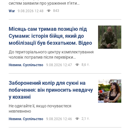
систем заявили про ураження п’яти
російських засобів протиповітряної
843
War
9.08.2026 12:48
оборони на території РФ
Місяць сам тримав позицію під
Сумами: історія бійця, який до
мобілізації був безхатьком. Відео
До територіального центру комплектування
чоловік потрапив після перевірки
документів поліцією
8,6 т.
Новини. Суспільство
9.08.2026 12:47
Заборонений колір для сукні на
побачення: він приносить невдачу
у коханні
Не одягайте її, якщо почуваєтеся
невпевнено
2,1 т.
Новини. Суспільство
9.08.2026 12:46