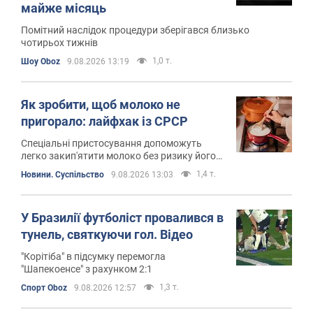
майже місяць
Помітний наслідок процедури зберігався близько
чотирьох тижнів
1,0 т.
Шоу Oboz
9.08.2026 13:19
Як зробити, щоб молоко не
пригорало: лайфхак із СРСР
Спеціальні пристосування допоможуть
легко закип'ятити молоко без ризику його
збігання чи підгоряння
1,4 т.
Новини. Суспільство
9.08.2026 13:03
У Бразилії футболіст провалився в
тунель, святкуючи гол. Відео
"Корітіба" в підсумку перемогла
"Шапекоенсе" з рахунком 2:1
1,3 т.
Спорт Oboz
9.08.2026 12:57