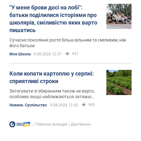
"У мене брови досі на лобі":
батьки поділилися історіями про
школярів, сміливістю яких варто
пишатись
Сучасне покоління росте більш вільним та сміливим, ніж
його батьки
951
Моя Школа
9.08.2026 12:37
Коли копати картоплю у серпні:
сприятливі строки
Затягувати зі збиранням також не варто,
особливо якщо наближаються затяжні
дощі
993
Новини. Суспільство
9.08.2026 12:30
Північна Ірландія
Данганнон