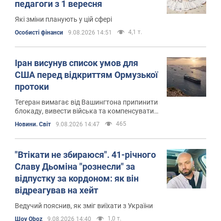
педагоги з 1 вересня
Які зміни планують у цій сфері
4,1 т.
Особисті фінанси
9.08.2026 14:51
Іран висунув список умов для
США перед відкриттям Ормузької
протоки
Тегеран вимагає від Вашингтона припинити
блокаду, вивести війська та компенсувати
збитки, завдані Ірану під час війни
465
Новини. Світ
9.08.2026 14:47
"Втікати не збираюся". 41-річного
Славу Дьоміна "рознесли" за
відпустку за кордоном: як він
відреагував на хейт
Ведучий пояснив, як зміг виїхати з України
1,0 т.
Шоу Oboz
9.08.2026 14:40