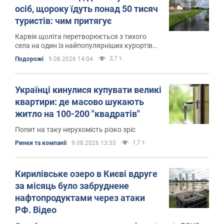
осіб, щороку їдуть понад 50 тисяч
туристів: чим притягує
Карвія щоліта перетворюється з тихого
села на один із найпопулярніших курортів
Польщі
3,7 т.
Подорожі
9.08.2026 14:04
Українці кинулися купувати великі
квартири: де масово шукають
житло на 100-200 "квадратів"
Попит на таку нерухомість різко зріс
1,7 т.
Ринки та компанії
9.08.2026 13:55
Кирилівське озеро в Києві вдруге
за місяць було забруднене
нафтопродуктами через атаки
РФ. Відео