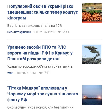
Популярний овоч в Україні різко
здешевшав: скільки тепер коштує
кілограм
Вартість за тиждень впала на 10%
2,6 т.
Особисті фінанси
9.08.2026 12:52
Уражено засоби ППО та РЛС
ворога на півдні РФ і в Криму: у
Генштабі розкрили деталі
Удари по ворожих об’єктах триватимуть
741
War
9.08.2026 12:51
"Птахи Мадяра" вполювали у
Чорному морі три судна тіньового
флоту РФ
Окрім суден, українські Сили безпілотних