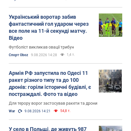
Український воротар забив
фантастичний гол ударом через
все поле на 11-й секунді матчу.
Відео
Футболіст викликав овації трибун
1,4 т.
Спорт Oboz
9.08.2026 14:28
Армія РФ запустила по Одесі 11
ракет різного типу та до 100
дронів: горіли історичні будівлі, є
постраждалі. Фото та відео
Для терору ворог застосував ракети та дрони
54,8 т.
War
9.08.2026 14:21
У село в Польщі, де живуть 987