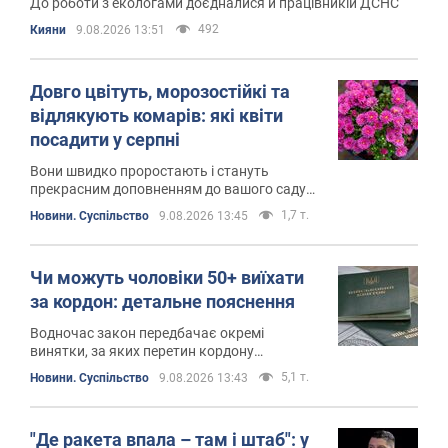
До роботи з екологами доєдналися й працівникіи ДСНС
492
Кияни
9.08.2026 13:51
Довго цвітуть, морозостійкі та
відлякують комарів: які квіти
посадити у серпні
Вони швидко проростають і стануть
прекрасним доповненням до вашого саду
восени
1,7 т.
Новини. Суспільство
9.08.2026 13:45
Чи можуть чоловіки 50+ виїхати
за кордон: детальне пояснення
Водночас закон передбачає окремі
винятки, за яких перетин кордону
можливий
5,1 т.
Новини. Суспільство
9.08.2026 13:43
"Де ракета впала – там і штаб": у