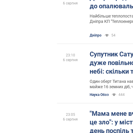
6 серпня
до опалюваль
Найбільше теплопост
Дніпра КП "Теплоенерго" готове до
опалювального сезон
Дніпро
54
Супутник Сат
23:10
6 серпня
дуже повільно 
небі: скільки
Один оберт Титана на
майже 16 земних діб, 
частини його поверхні
Наука Обоз
444
горизонт
"Мама мене в
23:05
6 серпня
це зло": у міс
день поспіль 