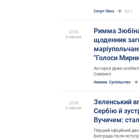
Спорт Oboz
3,6 т.
Римма Зюбіна
22:53
6 серпня
щоденник заг
маріупольчанк
"Голоси Мирни
Акторка дуже особист
Савенко
Новини. Суспільство
Зеленський в
22:53
6 серпня
Сербію й зуст
Вучичем: стал
Перший офіційний дво
Белграда після вступу