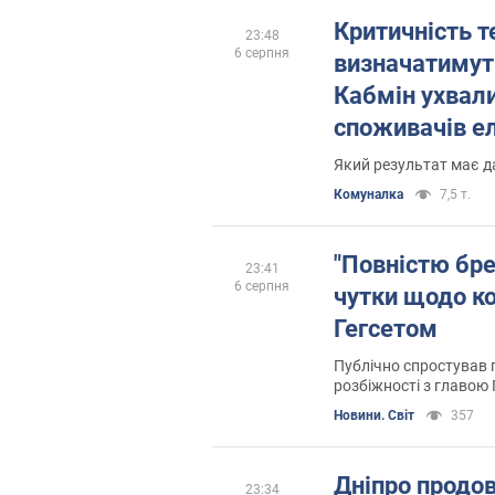
Критичність т
23:48
6 серпня
визначатимут
Кабмін ухвал
споживачів ел
Який результат має 
Комуналка
7,5 т.
"Повністю бре
23:41
6 серпня
чутки щодо ко
Гегсетом
Публічно спростував 
розбіжності з главою
Новини. Світ
357
Дніпро продо
23:34