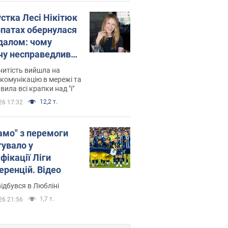
устка Лесі Нікітюк
рпатах обернулася
далом: чому
чу несправедливо
йтили
нитість вийшла на
комунікацію в мережі та
вила всі крапки над "і"
12,2 т.
26 17:32
амо" з перемоги
тувало у
фікації Ліги
еренцій. Відео
ідбувся в Любліні
1,7 т.
26 21:56