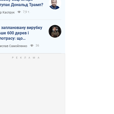
тупає Дональд Трамп?
7,9 т.
ор Каспрук
 заплановану вирубку
ьше 600 дерев і
лотрасу: що
бувається на Теремках
36
ислав Самойленко
иєві