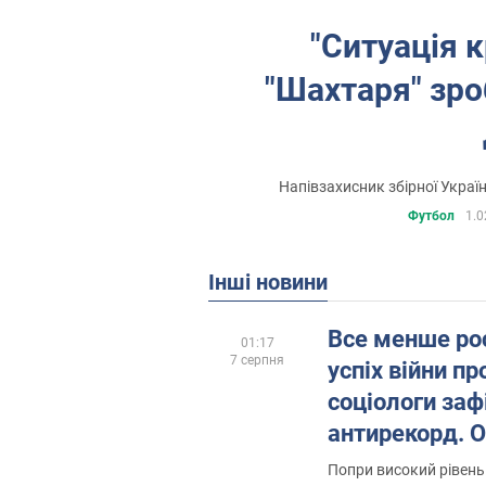
"Ситуація к
"Шахтаря" зро
Напівзахисник збірної Україн
Футбол
1.0
Інші новини
Все менше рос
01:17
7 серпня
успіх війни пр
соціологи заф
антирекорд. 
Попри високий рівень 