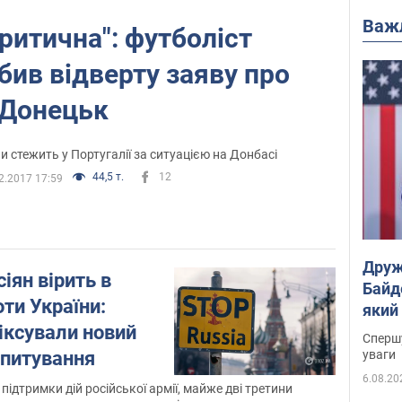
Важ
ритична": футболіст
бив відверту заяву про
Донецьк
и стежить у Португалії за ситуацією на Донбасі
44,5 т.
12
2.2017 17:59
Друж
іян вірить в
Байд
оти України:
який
іксували новий
"агр
Спершу
Опитування
уваги
6.08.20
підтримки дій російської армії, майже дві третини