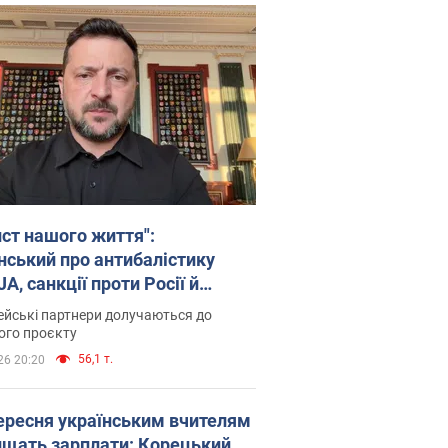
ист нашого життя":
нський про антибалістику
A, санкції проти Росії й
имку аграріїв. Відео
йські партнери долучаються до
ого проєкту
56,1 т.
26 20:20
вересня українським вчителям
ищать зарплати: Корецький