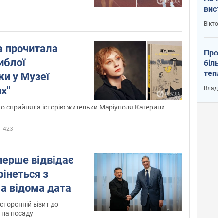
вис
Вікт
 прочитала
Про
иблої
біл
теп
и у Музеї
від
х"
Влад
у К
о сприйняла історію жительки Маріуполя Катерини
423
перше відвідає
рінеться з
а відома дата
сторонній візит до
 на посаду