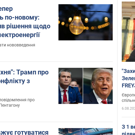
епер
ь по-новому:
ив рішення щодо
ектроенергії
дати нововведення
"Зах
хня": Трамп про
Зеле
нфлікту з
FREYJ
підтр
Європе
повідомлення про
спільн
 Пентагону
6.08.20
З 1 
вжує готуватися
підв