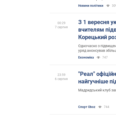
Новини політики
30
З 1 вересня у
00:29
7 серпня
вчителям під
Корецький ро
Одночасно з підвище
уряд анонсував збіль
стипендій
Економіка
747
"Реал" офіцій
23:59
6 серпня
найгучніше пі
Мадридський клуб за
Спорт Oboz
744