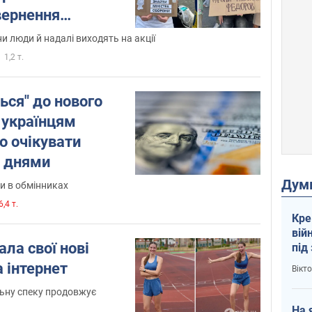
вернення
о і відео
ни люди й надалі виходять на акції
1,2 т.
ься" до нового
 українцям
го очікувати
 днями
Дум
и в обмінниках
,4 т.
Кре
вій
ала свої нові
під
кри
а інтернет
Вікт
льну спеку продовжує
На 