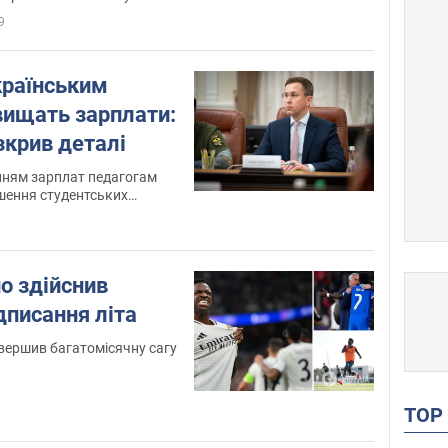
9
країнським
вищать зарплати:
зкрив деталі
нням зарплат педагогам
шення студентських
но здійснив
дписання літа
вершив багатомісячну сагу
TO