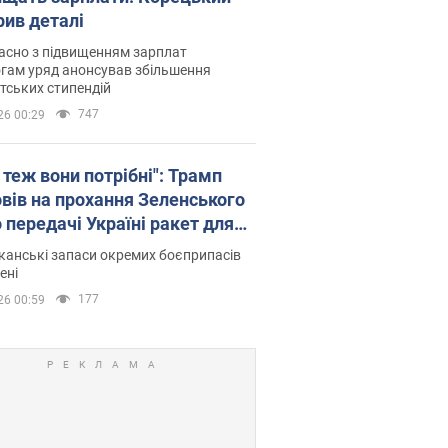
рив деталі
асно з підвищенням зарплат
гам уряд анонсував збільшення
тських стипендій
747
26 00:29
 теж вони потрібні": Трамп
овів на прохання Зеленського
 передачі Україні ракет для
ot
анські запаси окремих боєприпасів
ені
177
26 00:59