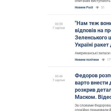
опитаних виступають 
Новини Росії
51
"Нам теж вони
00:59
7 серпня
відповів на п
Зеленського 
Україні ракет 
Американські запаси 
Новини політики
17
Федоров розпо
00:46
7 серпня
варто внести д
розкрив детал
Маском. Віде
За словами Федорова,
спокійно працювали й