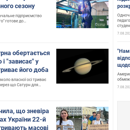
ного сезону
розк
Одноч
ачальне підприємство
педаго
студен
у
7.08.20
"Нам
урна обертається
відп
і "зависає" у
щодо
 триває його доба
Patri
Америк
обмеж
вколо власної осі триває
через що Сатурн для
7.08.20
 ніколи не заходить за
чила, що зневіра
тах України 22-й
тривають масові