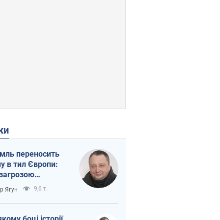
ки
мль переносить
ну в тил Європи:
 загрозою
тична логістика
9,6 т.
ор Ягун
якому боці історії