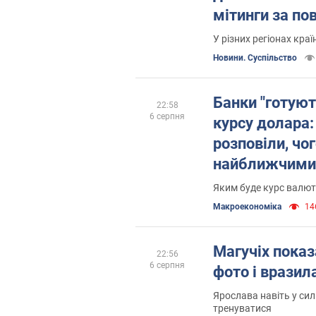
мітинги за по
Федорова. Фот
У різних регіонах краї
Новини. Суспільство
Банки "готуют
22:58
6 серпня
курсу долара:
розповіли, чо
найближчими
Яким буде курс валют
Mакроекономіка
146
Магучіх показ
22:56
6 серпня
фото і вразил
Ярослава навіть у си
тренуватися