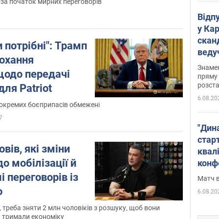
за початок мирних переговорів
Відп
у Ка
скан
 потрібні": Трамп
веду
рохання
захе
Знаме
щодо передачі
пряму 
розста
для Patriot
6.08.20
окремих боєприпасів обмежені
7
"Дин
стар
вів, які зміни
квалі
о мобілізації й
конф
і переговорів із
Матч в
о
6.08.20
 треба зняти 2 млн чоловіків з розшуку, щоб вони
 тримали економіку