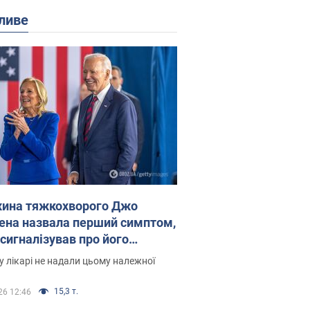
ливе
ина тяжкохворого Джо
ена назвала перший симптом,
 сигналізував про його
есивний" рак
 лікарі не надали цьому належної
15,3 т.
26 12:46