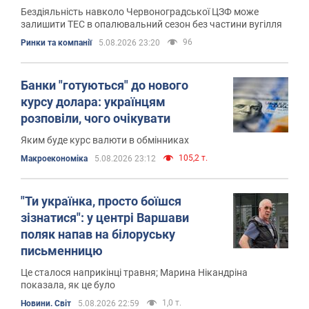
Бездіяльність навколо Червоноградської ЦЗФ може
залишити ТЕС в опалювальний сезон без частини вугілля
96
Ринки та компанії
5.08.2026 23:20
Банки "готуються" до нового
курсу долара: українцям
розповіли, чого очікувати
Яким буде курс валюти в обмінниках
105,2 т.
Mакроекономіка
5.08.2026 23:12
"Ти українка, просто боїшся
зізнатися": у центрі Варшави
поляк напав на білоруську
письменницю
Це сталося наприкінці травня; Марина Нікандріна
показала, як це було
1,0 т.
Новини. Світ
5.08.2026 22:59