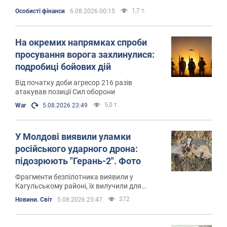
1,7 т.
Особисті фінанси
6.08.2026 00:15
На окремих напрямках спроби
просування ворога захлинулися:
подробиці бойових дій
Від початку доби агресор 216 разів
атакував позиції Сил оборони
5,0 т.
War
5.08.2026 23:49
У Молдові виявили уламки
російського ударного дрона:
підозрюють "Герань-2". Фото
Фрагменти безпілотника виявили у
Кагульському районі, їх вилучили для
проведення експертиз
372
Новини. Світ
5.08.2026 23:47