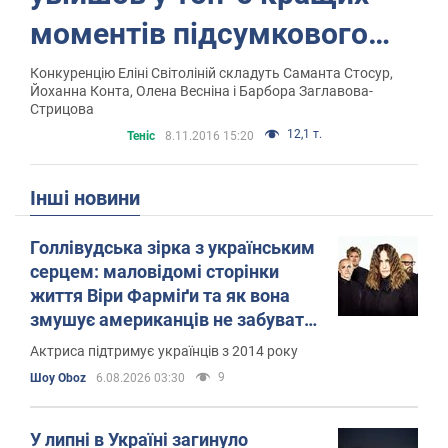
моментів підсумкового
турніру року
Конкуренцію Еліні Світоліній складуть Саманта Стосур,
Йоханна Конта, Олена Весніна і Барбора Заглавова-
Стрицова
12,1 т.
Теніс
8.11.2016 15:20
Інші новини
Голлівудська зірка з українським
серцем: маловідомі сторінки
життя Віри Фарміґи та як вона
змушує американців не забувати
про війну
Актриса підтримує українців з 2014 року
9
Шоу Oboz
6.08.2026 03:30
У липні в Україні загинуло