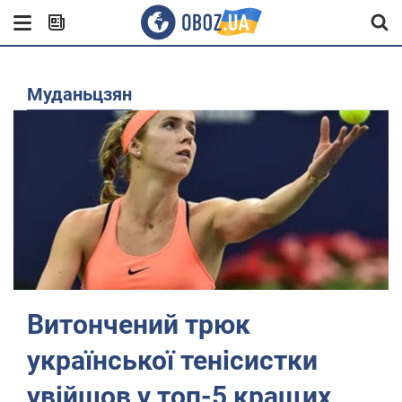
Муданьцзян
Витончений трюк
української тенісистки
увійшов у топ-5 кращих