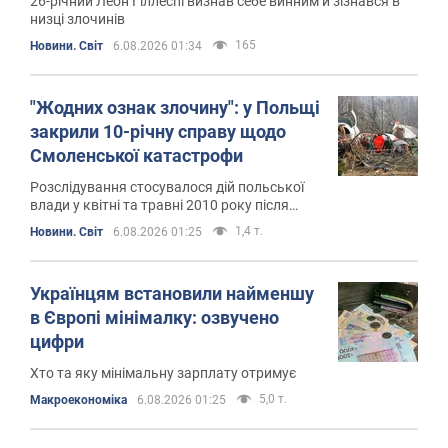
26-річний Леон Гіллеспі визнав себе винним й зізнався в
низці злочинів
165
Новини. Світ
6.08.2026 01:34
"Жодних ознак злочину": у Польщі
закрили 10-річну справу щодо
Смоленської катастрофи
Розслідування стосувалося дій польської
влади у квітні та травні 2010 року після
катастрофи під Смоленськом
1,4 т.
Новини. Світ
6.08.2026 01:25
Українцям встановили найменшу
в Європі мінімалку: озвучено
цифри
Хто та яку мінімальну зарплату отримує
5,0 т.
Mакроекономіка
6.08.2026 01:25