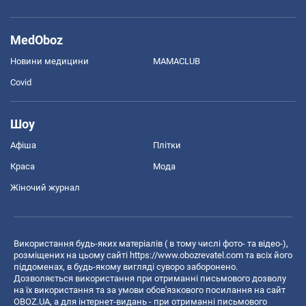
MedOboz
Новини медицини
MAMACLUB
Covid
Шоу
Афіша
Плітки
Краса
Мода
Жіночий журнал
Використання будь-яких матеріалів ( в тому числі фото- та відео-),
розміщених на цьому сайті
https://www.obozrevatel.com
та всіх його
піддоменах, в будь-якому вигляді суворо заборонено.
Дозволяється використання при отриманні письмового дозволу
на їх використання та за умови обов'язкового посилання на сайт
OBOZ.UA, а для інтернет-видань - при отриманні письмового