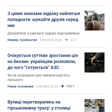
З цими знаками зодіаку найлегше
поладнати: шукайте друзів серед
них
Дізнайтеся, з ким ви б чудово порозумілися
2,3 т.
Новини. Суспільство
5.08.2026 22:43
Очікується суттєве зростання цін
на бензин: українцям розповіли,
до чого "готуються" АЗС
Як на заправках уже змінили вартість
пального
19,0 т.
Ринки та компанії
5.08.2026 22:24
Вулиці перетворились на
гірськолижну трасу: у столиці