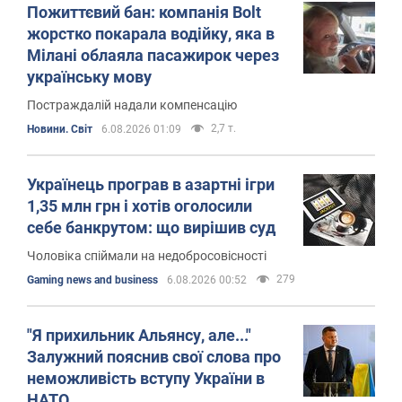
Пожиттєвий бан: компанія Bolt
жорстко покарала водійку, яка в
Мілані облаяла пасажирок через
українську мову
Постраждалій надали компенсацію
2,7 т.
Новини. Світ
6.08.2026 01:09
Українець програв в азартні ігри
1,35 млн грн і хотів оголосили
себе банкрутом: що вирішив суд
Чоловіка спіймали на недобросовісності
279
Gaming news and business
6.08.2026 00:52
"Я прихильник Альянсу, але..."
Залужний пояснив свої слова про
неможливість вступу України в
НАТО