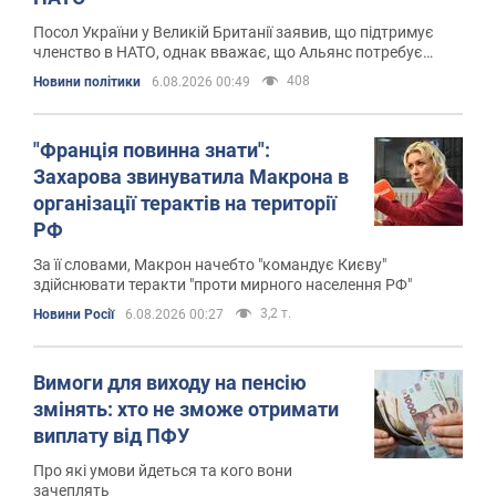
Посол України у Великій Британії заявив, що підтримує
членство в НАТО, однак вважає, що Альянс потребує
трансформації
408
Новини політики
6.08.2026 00:49
"Франція повинна знати":
Захарова звинуватила Макрона в
організації терактів на території
РФ
За її словами, Макрон начебто "командує Києву"
здійснювати теракти "проти мирного населення РФ"
3,2 т.
Новини Росії
6.08.2026 00:27
Вимоги для виходу на пенсію
змінять: хто не зможе отримати
виплату від ПФУ
Про які умови йдеться та кого вони
зачеплять