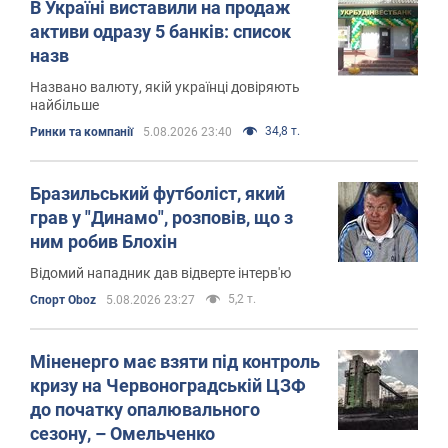
В Україні виставили на продаж
активи одразу 5 банків: список
назв
Названо валюту, якій українці довіряють
найбільше
34,8 т.
Ринки та компанії
5.08.2026 23:40
Бразильський футболіст, який
грав у "Динамо", розповів, що з
ним робив Блохін
Відомий нападник дав відверте інтерв'ю
5,2 т.
Спорт Oboz
5.08.2026 23:27
Міненерго має взяти під контроль
кризу на Червоноградській ЦЗФ
до початку опалювального
сезону, – Омельченко