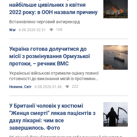
найбільше цивільних з квітня
2022 року: в ООН назвали причину
Встановлено черговий антирекорд
108
War
6.08.2026 02:31
Україна готова долучитися до
місії з розмінування Ормузької
протоки, – речник ВМС
Українські військові отримали оцінку повної
готовності до виконання місій із протимінної
діяльності під час навчань Sea Breeze 2026
222
Новини. Світ
6.08.2026 01:46
У Британії чоловік у костюмі
"Женця смерті" лякав пацієнтів з
даху лікарні: чим все
завершилось. Фото