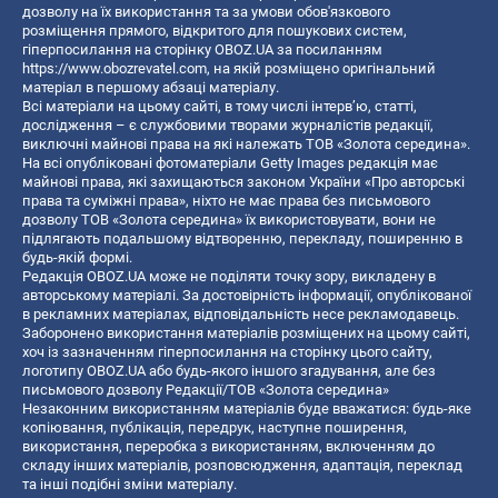
дозволу на їх використання та за умови обов'язкового
розміщення прямого, відкритого для пошукових систем,
гіперпосилання на сторінку OBOZ.UA за посиланням
https://www.obozrevatel.com
, на якій розміщено оригінальний
матеріал в першому абзаці матеріалу.
Всі матеріали на цьому сайті, в тому числі інтерв’ю, статті,
дослідження – є службовими творами журналістів редакції,
виключні майнові права на які належать ТОВ «Золота середина».
На всі опубліковані фотоматеріали Getty Images редакція має
майнові права, які захищаються законом України «Про авторські
права та суміжні права», ніхто не має права без письмового
дозволу ТОВ «Золота середина» їх використовувати, вони не
підлягають подальшому відтворенню, перекладу, поширенню в
будь-якій формі.
Редакція OBOZ.UA може не поділяти точку зору, викладену в
авторському матеріалі. За достовірність інформації, опублікованої
в рекламних матеріалах, відповідальність несе рекламодавець.
Заборонено використання матеріалів розміщених на цьому сайті,
хоч із зазначенням гіперпосилання на сторінку цього сайту,
логотипу OBOZ.UA або будь-якого іншого згадування, але без
письмового дозволу Редакції/ТОВ «Золота середина»
Незаконним використанням матеріалів буде вважатися: будь-яке
копiювання, публiкацiя, передрук, наступне поширення,
використання, переробка з використанням, включенням до
складу інших матеріалів, розповсюдження, адаптація, переклад
та інші подібні зміни матеріалу.