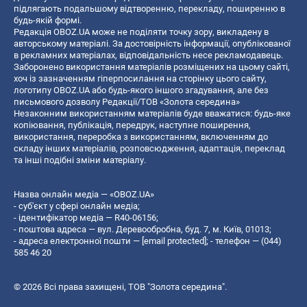
підлягають подальшому відтворенню, перекладу, поширенню в
будь-якій формі.
Редакція OBOZ.UA може не поділяти точку зору, викладену в
авторському матеріалі. За достовірність інформації, опублікованої
в рекламних матеріалах, відповідальність несе рекламодавець.
Заборонено використання матеріалів розміщених на цьому сайті,
хоч із зазначенням гіперпосилання на сторінку цього сайту,
логотипу OBOZ.UA або будь-якого іншого згадування, але без
письмового дозволу Редакції/ТОВ «Золота середина»
Незаконним використанням матеріалів буде вважатися: будь-яке
копiювання, публiкацiя, передрук, наступне поширення,
використання, переробка з використанням, включенням до
складу інших матеріалів, розповсюдження, адаптація, переклад
та інші подібні зміни матеріалу.
Назва онлайн медіа — «OBOZ.UA»
- суб'єкт у сфері онлайн медіа;
- ідентифікатор медіа — R40-06156;
- поштова адреса — вул. Деревообробна, буд. 7, м. Київ, 01013;
- адреса електронної пошти —
[email protected]
; - телефон — (044)
585 46 20
© 2026 Всі права захищені, ТОВ "Золота середина".