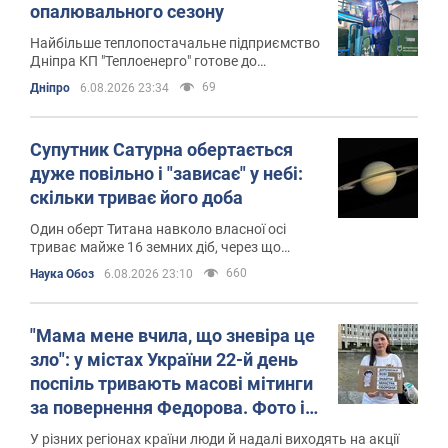
опалювального сезону
Найбільше теплопостачальне підприємство
Дніпра КП "Теплоенерго" готове до
опалювального сезону
69
Дніпро
6.08.2026 23:34
Супутник Сатурна обертається
дуже повільно і "зависає" у небі:
скільки триває його доба
Один оберт Титана навколо власної осі
триває майже 16 земних діб, через що
Сатурн для частини його поверхні ніколи не
660
Наука Обоз
6.08.2026 23:10
заходить за горизонт
"Мама мене вчила, що зневіра це
зло": у містах України 22-й день
поспіль тривають масові мітинги
за повернення Федорова. Фото і
відео
У різних регіонах країни люди й надалі виходять на акції