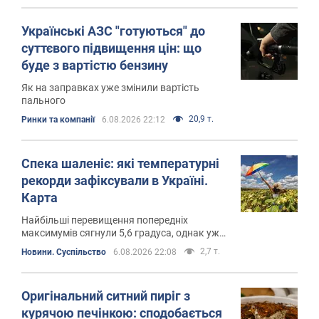
Українські АЗС "готуються" до
суттєвого підвищення цін: що
буде з вартістю бензину
Як на заправках уже змінили вартість
пального
20,9 т.
Ринки та компанії
6.08.2026 22:12
Спека шаленіє: які температурні
рекорди зафіксували в Україні.
Карта
Найбільші перевищення попередніх
максимумів сягнули 5,6 градуса, однак уже
з 7 серпня в частині регіонів очікують
2,7 т.
Новини. Суспільство
6.08.2026 22:08
поступове послаблення спеки
Оригінальний ситний пиріг з
курячою печінкою: сподобається