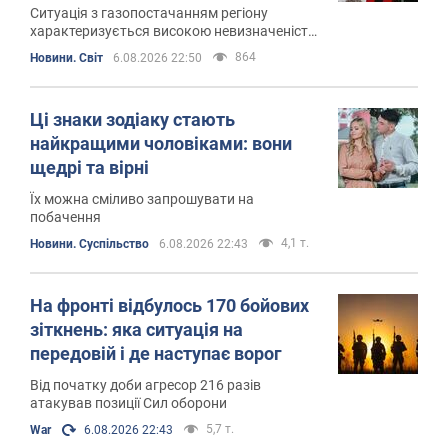
Ситуація з газопостачанням регіону
характеризується високою невизначеністю
і є ризик непередбачуваних перебоїв
864
Новини. Світ
6.08.2026 22:50
Ці знаки зодіаку стають
найкращими чоловіками: вони
щедрі та вірні
Їх можна сміливо запрошувати на
побачення
4,1 т.
Новини. Суспільство
6.08.2026 22:43
На фронті відбулось 170 бойових
зіткнень: яка ситуація на
передовій і де наступає ворог
Від початку доби агресор 216 разів
атакував позиції Сил оборони
5,7 т.
War
6.08.2026 22:43