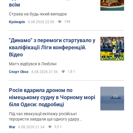
всім
Страва на будь-який випадок
198
Кулінарія
6.08.2026 22:00
"Динамо" з перемоги стартувало у
кваліфікації Ліги конференцій.
Відео
Матч відбувся в Любліні
1,8 т.
Спорт Oboz
6.08.2026 21:56
Росія вдарила дроном по
німецькому судну в Чорному морі
біля Одеси: подробиці
Під час евакуації екіпажу російські
терористи завдали ще одного удару
безпілотником по судну
3,5 т.
War
6.08.2026 21:34