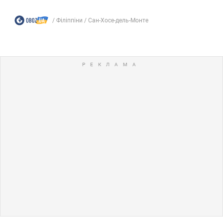
Філіппіни
Сан-Хосе-дель-Монте