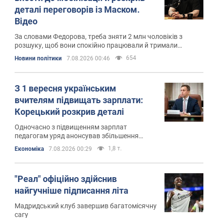
деталі переговорів із Маском.
Відео
За словами Федорова, треба зняти 2 млн чоловіків з
розшуку, щоб вони спокійно працювали й тримали
економіку
654
Новини політики
7.08.2026 00:46
З 1 вересня українським
вчителям підвищать зарплати:
Корецький розкрив деталі
Одночасно з підвищенням зарплат
педагогам уряд анонсував збільшення
студентських стипендій
1,8 т.
Економіка
7.08.2026 00:29
"Реал" офіційно здійснив
найгучніше підписання літа
Мадридський клуб завершив багатомісячну
сагу