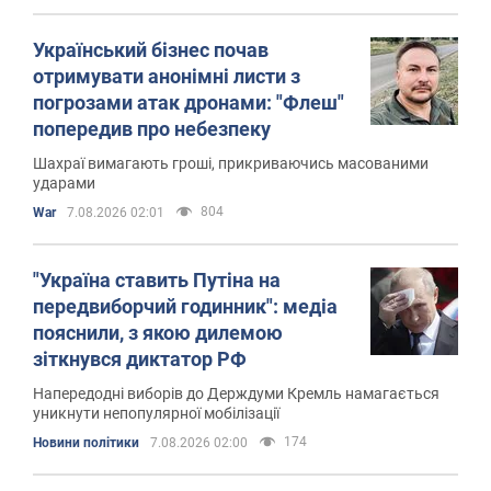
Український бізнес почав
отримувати анонімні листи з
погрозами атак дронами: "Флеш"
попередив про небезпеку
Шахраї вимагають гроші, прикриваючись масованими
ударами
804
War
7.08.2026 02:01
"Україна ставить Путіна на
передвиборчий годинник": медіа
пояснили, з якою дилемою
зіткнувся диктатор РФ
Напередодні виборів до Держдуми Кремль намагається
уникнути непопулярної мобілізації
174
Новини політики
7.08.2026 02:00