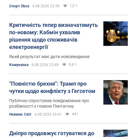
1,0 т.
Спорт Oboz
6.08.2026 23:59
Критичність тепер визначатимуть
по-новому: Кабмін ухвалив
рішення щодо споживачів
електроенергії
Який результат має дати нововведення
8,4 т.
Комуналка
6.08.2026 23:48
"Повністю брехня": Трамп про
чутки щодо конфлікту з Гегсетом
Публічно спростував повідомлення про
розбіжності з главою Пентагону
441
Новини. Світ
6.08.2026 23:41
Дніпро продовжує готуватися до