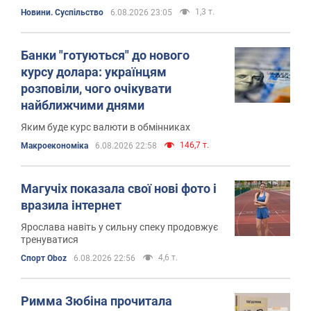
1,3 т.
Новини. Суспільство
6.08.2026 23:05
Банки "готуються" до нового
курсу долара: українцям
розповіли, чого очікувати
найближчими днями
Яким буде курс валюти в обмінниках
146,7 т.
Mакроекономіка
6.08.2026 22:58
Магучіх показала свої нові фото і
вразила інтернет
Ярослава навіть у сильну спеку продовжує
тренуватися
4,6 т.
Спорт Oboz
6.08.2026 22:56
Римма Зюбіна прочитала