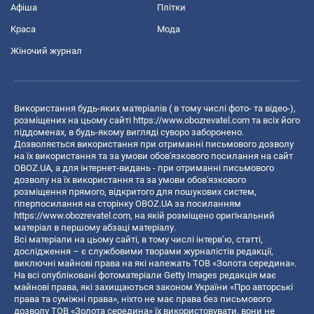
Афіша
Плітки
Краса
Мода
Жіночий журнал
Використання будь-яких матеріалів ( в тому числі фото- та відео-),
розміщених на цьому сайті
https://www.obozrevatel.com
та всіх його
піддоменах, в будь-якому вигляді суворо заборонено.
Дозволяється використання при отриманні письмового дозволу
на їх використання та за умови обов'язкового посилання на сайт
OBOZ.UA, а для інтернет-видань - при отриманні письмового
дозволу на їх використання та за умови обов'язкового
розміщення прямого, відкритого для пошукових систем,
гіперпосилання на сторінку OBOZ.UA за посиланням
https://www.obozrevatel.com
, на якій розміщено оригінальний
матеріал в першому абзаці матеріалу.
Всі матеріали на цьому сайті, в тому числі інтерв’ю, статті,
дослідження – є службовими творами журналістів редакції,
виключні майнові права на які належать ТОВ «Золота середина».
На всі опубліковані фотоматеріали Getty Images редакція має
майнові права, які захищаються законом України «Про авторські
права та суміжні права», ніхто не має права без письмового
дозволу ТОВ «Золота середина» їх використовувати, вони не