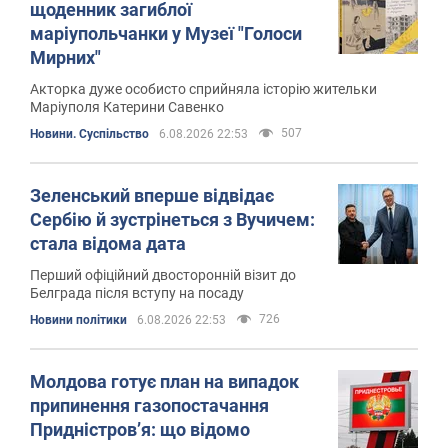
щоденник загиблої
маріупольчанки у Музеї "Голоси
Мирних"
Акторка дуже особисто сприйняла історію жительки
Маріуполя Катерини Савенко
507
Новини. Суспільство
6.08.2026 22:53
Зеленський вперше відвідає
Сербію й зустрінеться з Вучичем:
стала відома дата
Перший офіційний двосторонній візит до
Белграда після вступу на посаду
726
Новини політики
6.08.2026 22:53
Молдова готує план на випадок
припинення газопостачання
Придністров’я: що відомо