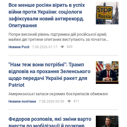
Все менше росіян вірить в успіх
війни проти України: соціологи
зафіксували новий антирекорд.
Опитування
Попри високий рівень підтримки дій російської армії,
майже дві третини опитаних виступають за початок
мирних переговорів
429
Новини Росії
7.08.2026 01:17
"Нам теж вони потрібні": Трамп
відповів на прохання Зеленського
щодо передачі Україні ракет для
Patriot
Американські запаси окремих боєприпасів обмежені
411
Новини політики
7.08.2026 00:59
Федоров розповів, які зміни варто
внести до мобілізації й розкрив