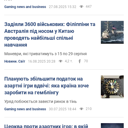
447
Gaming news and business
27.08.2025 15:32
Задіяли 3600 військових: Філіппіни та
Австралія під носом у Китаю
проводять найбільші спільні
навчання
Маневри, які триватимуть з 15 по 29 серпня
4,2 т.
70
Новини. Світ
16.08.2025 20:28
Планують збільшити податок на
азартні ігри вдвічі: яка країна хоче
заробити на гемблінгу
Уряд побоюється завести ринок в тінь
210
Gaming news and business
30.07.2025 18:44
Церква проти азартних ігор: в якій