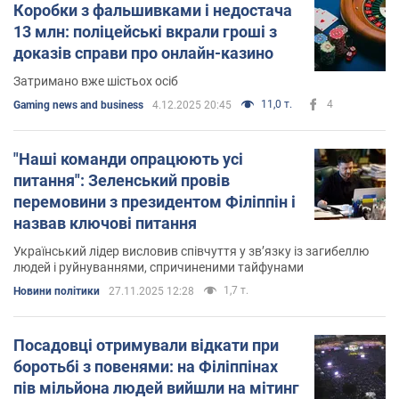
Коробки з фальшивками і недостача
13 млн: поліцейські вкрали гроші з
доказів справи про онлайн-казино
Затримано вже шістьох осіб
11,0 т.
4
Gaming news and business
4.12.2025 20:45
"Наші команди опрацюють усі
питання": Зеленський провів
перемовини з президентом Філіппін і
назвав ключові питання
Український лідер висловив співчуття у зв’язку із загибеллю
людей і руйнуваннями, спричиненими тайфунами
1,7 т.
Новини політики
27.11.2025 12:28
Посадовці отримували відкати при
боротьбі з повенями: на Філіппінах
пів мільйона людей вийшли на мітинг