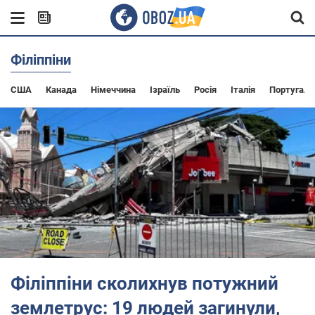
Філіппіни
США
Канада
Німеччина
Ізраїль
Росія
Італія
Португалі
Філіппіни сколихнув потужний
землетрус: 19 людей загинули,