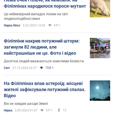
Філіппінах народилося порося-мутант
Це неймовірний випадок появи на світ
людиноподібної свині
4,8 т.
Наука Обоз
5.02.2025 14:50
Філіппіни накрив потужний шторм:
загинули 82 людини, але
найстрашніше не це. Фото і відео
Десятки людей вважаються зниклими безвісти
10,8 т.
Світ
27.10.2024 02:37
На Філіппінах впав астероїд: місцеві
жителі зафіксували потужний спалах.
Відео
Він не завдав шкоди Землі
3,9 т.
12
Наука
5.09.2024 01:07