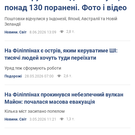
понад 130 поранені. Фото і відео
Поштовхи відчулися у Індонезії, Японії, Австралії та Новій
Зеландії
2,8 т.
Новини. Світ
8.06.2026 13:09
На Філіппінах є острів, яким керуватиме ШІ:
тисячі людей хочуть туди переїхати
Уряд теж сформують роботи
2,6 т.
Подорожі
28.05.2026 07:00
На Філіппінах прокинувся небезпечний вулкан
Майон: почалася масова евакуація
Кілька міст засипано попелом
1,3 т.
Новини. Світ
3.05.2026 11:21