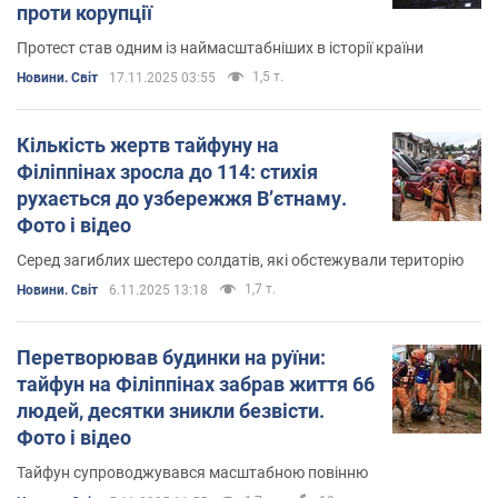
проти корупції
Протест став одним із наймасштабніших в історії країни
1,5 т.
Новини. Світ
17.11.2025 03:55
Кількість жертв тайфуну на
Філіппінах зросла до 114: стихія
рухається до узбережжя В’єтнаму.
Фото і відео
Серед загиблих шестеро солдатів, які обстежували територію
1,7 т.
Новини. Світ
6.11.2025 13:18
Перетворював будинки на руїни:
тайфун на Філіппінах забрав життя 66
людей, десятки зникли безвісти.
Фото і відео
Тайфун супроводжувався масштабною повінню