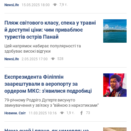
7,9 т.
NewsLife
15.05.2025 18:00
Пляж світового класу, спека у травні
й доступні ціни: чим приваблює
туристів острів Панай
Цей напрямок набирає популярності та
здобуває високі відгуки
528
NewsLife
2.05.2025 17:00
Експрезидента Філіппін
заарештували в аеропорту за
ордером МКС: з'явилися подробиці
79-річному Родріго Дутерте висунуто
звинувачення у зв'язку з "війною з наркотиками"
1,9 т.
73
Новини. Світ
11.03.2025 10:16
Нема очей і плаче, як немовля: на