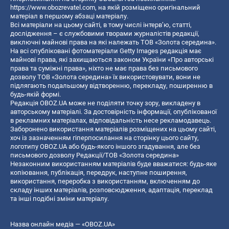
https://www.obozrevatel.com
, на якій розміщено оригінальний
матеріал в першому абзаці матеріалу.
Всі матеріали на цьому сайті, в тому числі інтерв’ю, статті,
дослідження – є службовими творами журналістів редакції,
виключні майнові права на які належать ТОВ «Золота середина».
На всі опубліковані фотоматеріали Getty Images редакція має
майнові права, які захищаються законом України «Про авторські
права та суміжні права», ніхто не має права без письмового
дозволу ТОВ «Золота середина» їх використовувати, вони не
підлягають подальшому відтворенню, перекладу, поширенню в
будь-якій формі.
Редакція OBOZ.UA може не поділяти точку зору, викладену в
авторському матеріалі. За достовірність інформації, опублікованої
в рекламних матеріалах, відповідальність несе рекламодавець.
Заборонено використання матеріалів розміщених на цьому сайті,
хоч із зазначенням гіперпосилання на сторінку цього сайту,
логотипу OBOZ.UA або будь-якого іншого згадування, але без
письмового дозволу Редакції/ТОВ «Золота середина»
Незаконним використанням матеріалів буде вважатися: будь-яке
копiювання, публiкацiя, передрук, наступне поширення,
використання, переробка з використанням, включенням до
складу інших матеріалів, розповсюдження, адаптація, переклад
та інші подібні зміни матеріалу.
Назва онлайн медіа — «OBOZ.UA»