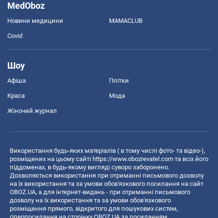
MedOboz
Новини медицини
MAMACLUB
Covid
Шоу
Афіша
Плітки
Краса
Мода
Жіночий журнал
Використання будь-яких матеріалів ( в тому числі фото- та відео-),
розміщених на цьому сайті
https://www.obozrevatel.com
та всіх його
піддоменах, в будь-якому вигляді суворо заборонено.
Дозволяється використання при отриманні письмового дозволу
на їх використання та за умови обов'язкового посилання на сайт
OBOZ.UA, а для інтернет-видань - при отриманні письмового
дозволу на їх використання та за умови обов'язкового
розміщення прямого, відкритого для пошукових систем,
гіперпосилання на сторінку OBOZ.UA за посиланням