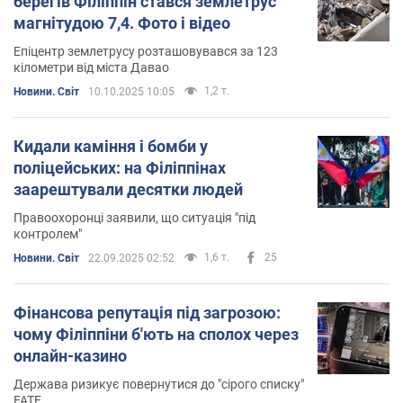
берегів Філіппін стався землетрус
магнітудою 7,4. Фото і відео
Епіцентр землетрусу розташовувався за 123
кілометри від міста Давао
1,2 т.
Новини. Світ
10.10.2025 10:05
Кидали каміння і бомби у
поліцейських: на Філіппінах
заарештували десятки людей
Правоохоронці заявили, що ситуація "під
контролем"
1,6 т.
25
Новини. Світ
22.09.2025 02:52
Фінансова репутація під загрозою:
чому Філіппіни б'ють на сполох через
онлайн-казино
Держава ризикує повернутися до "сірого списку"
FATF