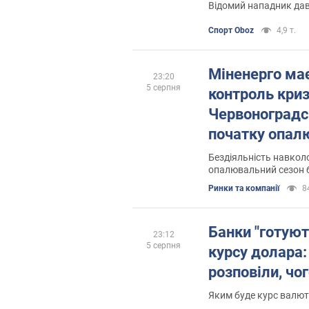
Відомий нападник дав 
Спорт Oboz
4,9 т.
Міненерго має
23:20
5 серпня
контроль криз
Червоноградс
початку опал
сезону, – Ом
Бездіяльність навкол
опалювальний сезон б
Ринки та компанії
8
Банки "готуют
23:12
5 серпня
курсу долара:
розповіли, чо
Яким буде курс валют