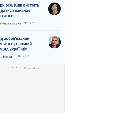
ри все, Київ вистоїть.
здатися означає
атити все
9,6 т.
а Айвазовська
ід зобов'язаний
инити путінський
оцид українців
2,5 т.
ід Невзлін