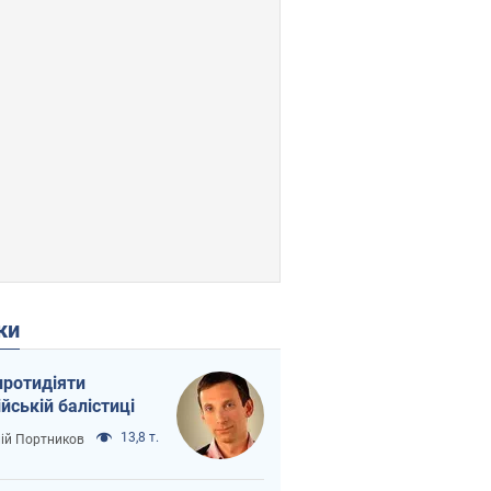
ки
протидіяти
ійській балістиці
13,8 т.
лій Портников