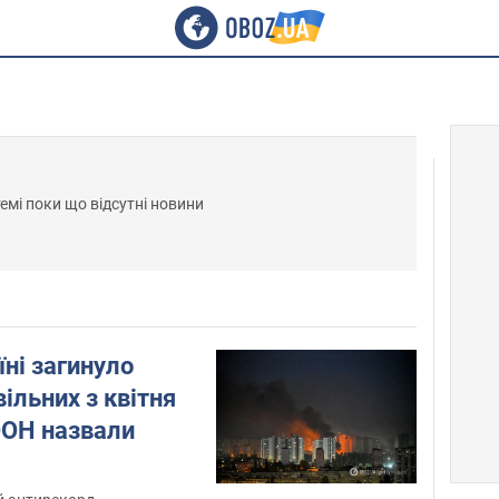
темі поки що відсутні новини
їні загинуло
ільних з квітня
ООН назвали