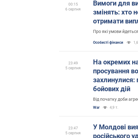
Вимоги для ви
00:15
6 серпня
змінять: хто 
отримати вип
Про які умови йдетьс
Особисті фінанси
1,6
На окремих н
23:49
5 серпня
просування в
захлинулися: 
бойових дій
Від початку доби агре
War
4,9 т.
У Молдові ви
23:47
5 серпня
російського у