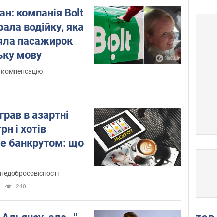
н: компанія Bolt
ала водійку, яка
аяла пасажирок
ьку мову
 компенсацію
грав в азартні
рн і хотів
бе банкрутом: що
 недобросовісності
240