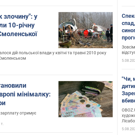
Спека
 злочину": у
спад,
ли 10-річну
сино
Смоленської
прог
змін
Зовсім
відсту
лося дій польської влади у квітні та травні 2010 року
 Смоленськом
5.08.20
"Чи, 
тановили
дити
Заре
ропі мінімалку:
вбив
ри
диси
OBOZ.U
у зарплату отримує
Горсь
художн
Лісабо
Дмит
 т.
в По
5.08.20