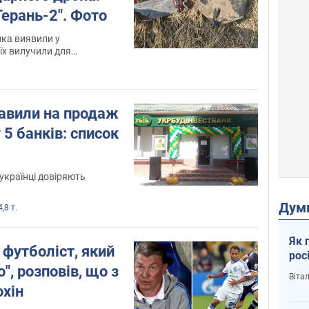
ерань-2". Фото
ка виявили у
їх вилучили для
з
тавили на продаж
 5 банків: список
українці довіряють
Дум
,8 т.
Як 
футболіст, який
рос
", розповів, що з
Віта
охін