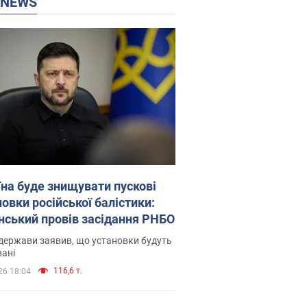
P NEWS
їна буде знищувати пускові
овки російської балістики:
нський провів засідання РНБО
держави заявив, що установки будуть
ані
116,6 т.
26 18:04