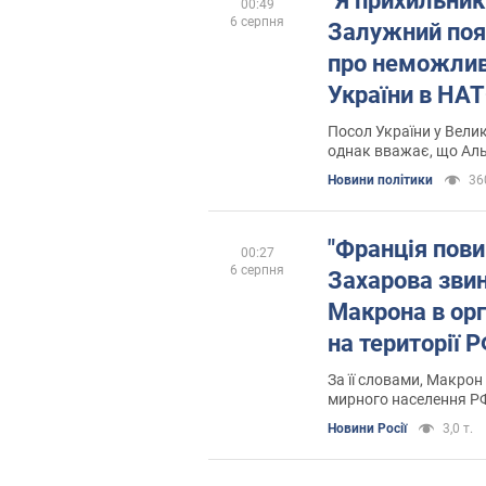
"Я прихильник 
00:49
6 серпня
Залужний поя
про неможлив
України в НА
Посол України у Велик
однак вважає, що Аль
Новини політики
36
"Франція пови
00:27
6 серпня
Захарова зви
Макрона в орг
на території 
За її словами, Макрон
мирного населення Р
Новини Росії
3,0 т.