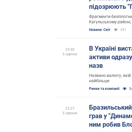
підозрюють "Г
Фрагменти безпілотни
Кагульському районі, 
проведення експерти
Новини. Світ
351
В Україні вис
23:40
5 серпня
активи одразу
назв
Названо валюту, якій 
найбільше
Ринки та компанії
34
Бразильський 
23:27
5 серпня
грав у "Динамо
ним робив Бл