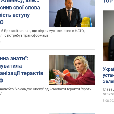
Альянсу, але..."
TO
снив свої слова
ість вступу
ТО
ій Британії заявив, що підтримує членство в НАТО,
янс потребує трансформації
0
нна знати":
нуватила
Укра
анізації терактів
устан
РФ
Зеле
 начебто "командує Києву" здійснювати теракти "проти
Глава 
Ф"
атаков
5.08.20