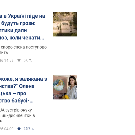
 в Україні піде на
 будуть грози:
птики дали
ноз, коли чекати
и погоди
 скоро спека поступово
пить
5,6 т.
26 14:59
може, я залякана з
нства?" Олена
цька – про
ство бабусі-
дентки Алли
A зустрів онуку
кої, критику
иці-дисидентки в
ні
ра Стуса та втечу
ртугалію з 5 дітьми
25,7 т.
26 04:00