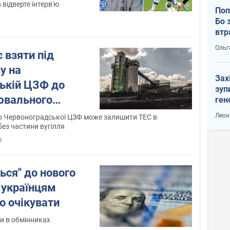
відверте інтерв'ю
Поп
Бо 
втр
Ольг
 взяти під
у на
Зах
ькій ЦЗФ до
зуп
ювального
ген
ельченко
Леон
о Червоноградської ЦЗФ може залишити ТЕС в
ез частини вугілля
4
ься" до нового
 українцям
го очікувати
и в обмінниках