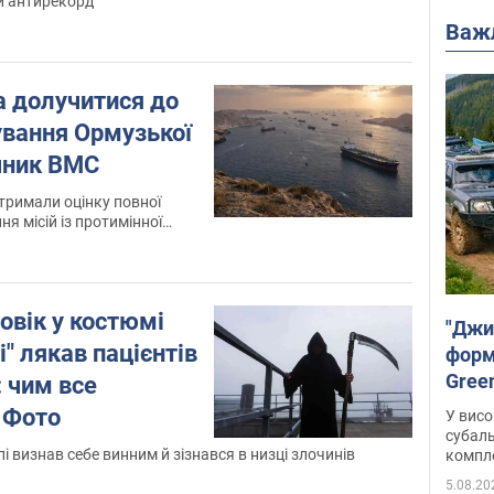
й антирекорд
Важ
а долучитися до
нування Ормузької
ечник ВМС
отримали оцінку повної
ня місій із протимінної
вчань Sea Breeze 2026
ловік у костюмі
"Джи
" лякав пацієнтів
форму
Gree
: чим все
 Фото
У висо
субаль
пі визнав себе винним й зізнався в низці злочинів
комплек
сотень
5.08.20