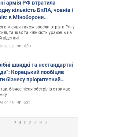
пні армія РФ втратила
дну кількість БпЛА, човнів і
рів: в Міноборони
люднили статистику
го місяця також зросли втрати РФ у
силі, танках та кількість уражень на
й відстані
4,3 т.
26 20:02
рібні швидкі та нестандартні
оди": Корецький пообіцяв
ти бізнесу пріоритетний
уп до наявних складських
 так, бізнес після обстрілів отримає
іщень
имку
531
26 00:08