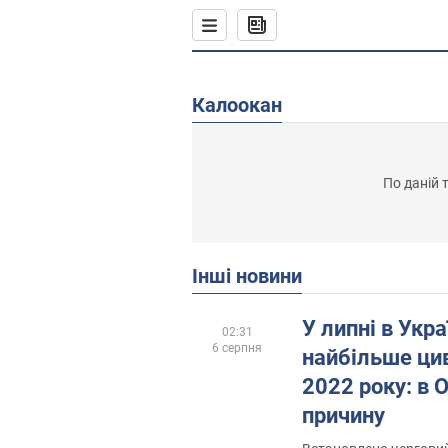
Калоокан
По даній 
Інші новини
У липні в Укра
02:31
6 серпня
найбільше цив
2022 року: в 
причину