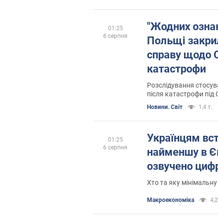
"Жодних ознак
01:25
6 серпня
Польщі закри
справу щодо 
катастрофи
Розслідування стосува
після катастрофи під
Новини. Світ
1,4 т.
Українцям вс
01:25
6 серпня
найменшу в Єв
озвучено циф
Хто та яку мінімальн
Mакроекономіка
4,2