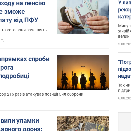
У ли
ходу на пенсію
рекор
не зможе
кате
лату від ПФУ
опри
Минуло
я та кого вони зачеплять
живій 
великі
 т.
5.08.20
апрямках спроби
"Пот
орога
підх
подробиці
нада
дост
Так чи
прим
підтр
сор 216 разів атакував позиції Сил оборони
6.08.20
явили уламки
дарного дрона: