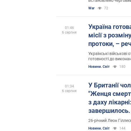
Встановлено чергови
War
72
Україна готов
01:46
6 серпня
місії з розмі
протоки, – р
Українські військові 
готовності до виконан
діяльності під час на
Новини. Світ
180
У Британії чо
01:34
6 серпня
"Женця смерті
з даху лікарні
завершилось.
26-річний Леон Гіллес
Новини. Світ
144