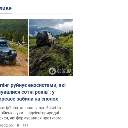
ливе
пінг руйнує екосистеми, які
валися сотні років": у
npeace забили на сполох
когір'ї розташовані альпійські та
пійські луки – рідкісні природні
си, які формувалися протягом
 років
444
26 23:00