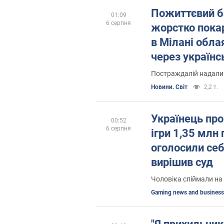
Пожиттєвий ба
01:09
6 серпня
жорстко покар
в Мілані обл
через українс
Постраждалій надали
Новини. Світ
2,2 т.
Українець про
00:52
6 серпня
ігри 1,35 млн г
оголосили се
вирішив суд
Чоловіка спіймали на
Gaming news and business