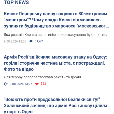
TOP NEWS
Києво-Печерську лавру закриють 80-метровим
"монстром"? Чому влада Києва відмовилась
зупиняти будівництво хмарочоса "московського
вірянина"
Яка реакція Кличка на петицію щодо скасування будівництва
11,4 т.
9.08.2026 12:00
Армія Росії здійснила масовану атаку на Одесу:
горіла історична частина міста, є постраждалі.
Фото та відео
Для терору ворог застосував ракети та дрони
52,6 т.
9.08.2026 13:25
"Воюють проти продовольчої безпеки світу!"
Зеленський заявив, що армія Росії знову цілила
у порт в Одесі