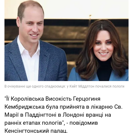
"Її Королівська Високість Герцогиня
Кембриджська була прийнята в лікарню Св.
Марії в Паддінгтоні в Лондоні вранці на
ранніх етапах пологів", - повідомив
Кенсінгтонський палац.