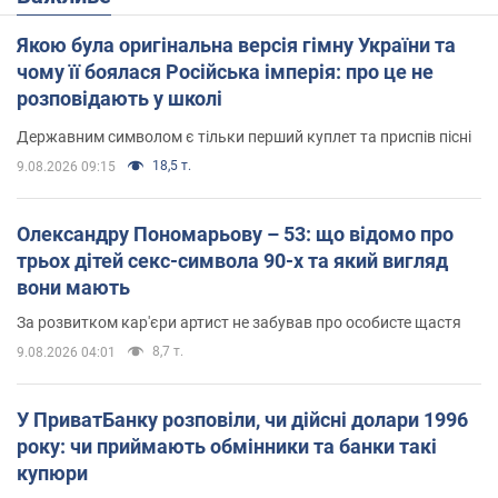
Якою була оригінальна версія гімну України та
чому її боялася Російська імперія: про це не
розповідають у школі
Державним символом є тільки перший куплет та приспів пісні
18,5 т.
9.08.2026 09:15
Олександру Пономарьову – 53: що відомо про
трьох дітей секс-символа 90-х та який вигляд
вони мають
За розвитком кар'єри артист не забував про особисте щастя
8,7 т.
9.08.2026 04:01
У ПриватБанку розповіли, чи дійсні долари 1996
року: чи приймають обмінники та банки такі
купюри