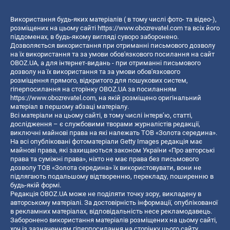
Використання будь-яких матеріалів ( в тому числі фото- та відео-),
розміщених на цьому сайті
https://www.obozrevatel.com
та всіх його
піддоменах, в будь-якому вигляді суворо заборонено.
Дозволяється використання при отриманні письмового дозволу
на їх використання та за умови обов'язкового посилання на сайт
OBOZ.UA, а для інтернет-видань - при отриманні письмового
дозволу на їх використання та за умови обов'язкового
розміщення прямого, відкритого для пошукових систем,
гіперпосилання на сторінку OBOZ.UA за посиланням
https://www.obozrevatel.com
, на якій розміщено оригінальний
матеріал в першому абзаці матеріалу.
Всі матеріали на цьому сайті, в тому числі інтерв’ю, статті,
дослідження – є службовими творами журналістів редакції,
виключні майнові права на які належать ТОВ «Золота середина».
На всі опубліковані фотоматеріали Getty Images редакція має
майнові права, які захищаються законом України «Про авторські
права та суміжні права», ніхто не має права без письмового
дозволу ТОВ «Золота середина» їх використовувати, вони не
підлягають подальшому відтворенню, перекладу, поширенню в
будь-якій формі.
Редакція OBOZ.UA може не поділяти точку зору, викладену в
авторському матеріалі. За достовірність інформації, опублікованої
в рекламних матеріалах, відповідальність несе рекламодавець.
Заборонено використання матеріалів розміщених на цьому сайті,
хоч із зазначенням гіперпосилання на сторінку цього сайту,