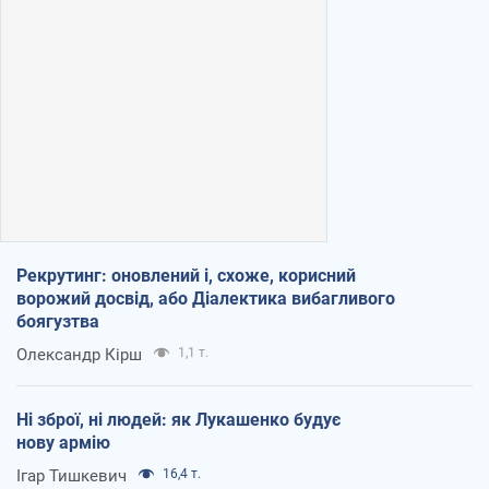
Рекрутинг: оновлений і, схоже, корисний
ворожий досвід, або Діалектика вибагливого
боягузтва
Олександр Кірш
1,1 т.
Ні зброї, ні людей: як Лукашенко будує
нову армію
Ігар Тишкевич
16,4 т.