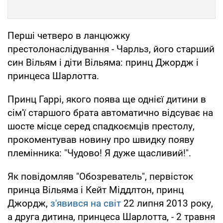
Перші четверо в ланцюжку
престолонаслідування - Чарльз, його старший
син Вільям і діти Вільяма: принц Джордж і
принцеса Шарлотта.
Принц Гаррі, якого поява ще однієї дитини в
сім'ї старшого брата автоматично відсуває на
шосте місце серед спадкоємців престолу,
прокоментував новину про швидку появу
племінника: "Чудово! Я дуже щасливий!".
Як повідомляв "Обозреватель", первісток
принца Вільяма і Кейт Міддлтон, принц
Джордж,
з'явився на світ
22 липня 2013 року,
а друга дитина, принцеса Шарлотта, - 2 травня