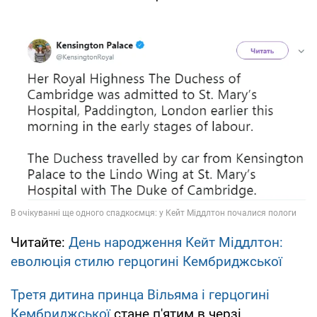
Читайте:
День народження Кейт Міддлтон:
еволюція стилю герцогині Кембриджської
Третя дитина принца Вільяма і герцогині
Кембриджської
стане п'ятим в черзі