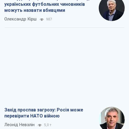
Захід проспав загрозу: Росія може
перевірити НАТО війною
Леонід Невзлін
5,0 т.
"Варта" та "Новатор" витримали
кулеметний обстріл і удар FPV-дрона,
врятувавши життя офіцеру ЗСУ
Українська Бронетехніка
4,2 т.
КНДР як каталізатор війни, або Про