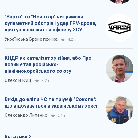
новий етап російсько-
північнокорейського союзу
Олексій Кущ
4,2 т.
Вихід до еліти ЧС та тріумф "Сокола":
що відбувається в українському хокеї
Олександр Липенко
2,1 т.
Всі думки
Про компанію
Команда
Правова інформація
Політика конфіденційності