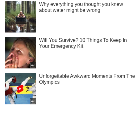
Як живеться Лободі та Лорак в Росії - читай у нас в
Instagram!
Підписатись
Підписатись