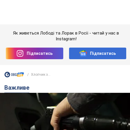
Хлопчик з...
Важливе
АЗС "готуються" до суттєвого підвищення цін:
українцям розповіли, чого очікувати
Як на заправках уже змінили вартість пального
11 часов назад
23,4 т.