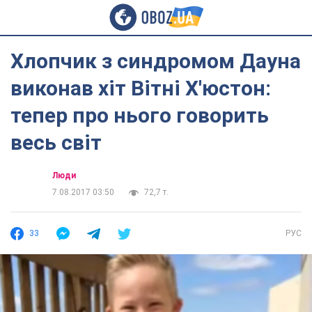
Хлопчик з синдромом Дауна
виконав хіт Вітні Х'юстон:
тепер про нього говорить
весь світ
Люди
7.08.2017 03:50
72,7 т.
33
РУС