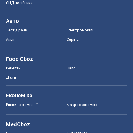
Food Oboz
Рецепти
Напої
Дієти
Економіка
Ринки та компанії
Макроекономіка
MedOboz
Новини медицини
MAMACLUB
Шоу
Афіша
Плітки
Краса
Мода
Жіночий журнал