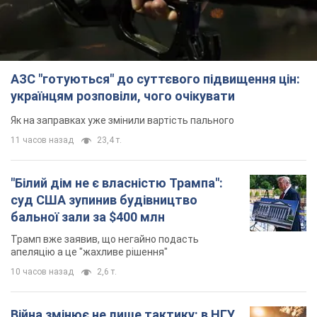
"Білий дім не є власністю Трампа":
суд США зупинив будівництво
бальної зали за $400 млн
Трамп вже заявив, що негайно подасть
апеляцію а це "жахливе рішення"
10 часов назад
2,6 т.
Війна змінює не лише тактику: в НГУ
показали інженерні рішення проти
російських FPV-дронів. Фото
Це "постапокаліптична естетика зі світу
"Шаленого Макса"
10 часов назад
9,1 т.