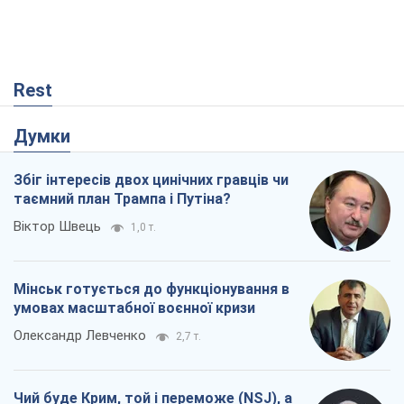
Збіг інтересів двох цинічних гравців чи
таємний план Трампа і Путіна?
Віктор Швець
1,0 т.
Мінськ готується до функціонування в
умовах масштабної воєнної кризи
Олександр Левченко
2,7 т.
Чий буде Крим, той і переможе (NSJ), а
українських футбольних чиновників
можуть назвати вбивцями
Олександр Кірш
987