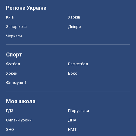
Футбол
Баскетбол
Хокей
Бокс
Формула-1
Моя школа
ГДЗ
Підручники
Онлайн уроки
ДПА
ЗНО
НМТ
СНД посібники
Авто
Тест Драйв
Електромобілі
Акції
Сервіс