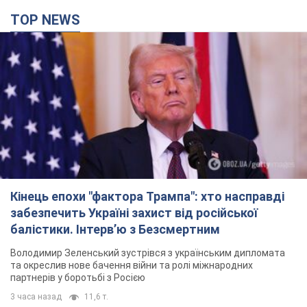
Кінець епохи "фактора Трампа": хто насправді
забезпечить Україні захист від російської
балістики. Інтерв’ю з Безсмертним
Володимир Зеленський зустрівся з українським дипломата
та окреслив нове бачення війни та ролі міжнародних
партнерів у боротьбі з Росією
3 часа назад
11,6 т.
У Києві внаслідок російської атаки
постраждали четверо людей. Фото
Ворог продовжує регулярний ракетний терор столиці
16 минут назад
21,5 т.
Росіяни атакували дроном лікарню у Херсоні: