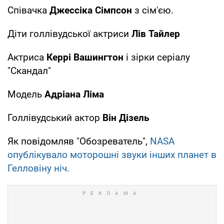
Співачка
Джессіка Сімпсон
з сім'єю.
Діти голлівудської актриси
Лів Тайлер
Актриса
Керрі Вашингтон
і зірки серіалу
"Скандал"
Модель
Адріана Ліма
Голлівудський актор
Він Дізель
Як повідомляв "Обозреватель",
NASA
опублікувало моторошні звуки інших планет в
Гелловіну ніч.