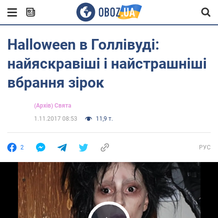
Halloween в Голлівуді:
найяскравіші і найстрашніші
вбрання зірок
(Архів) Свята
1.11.2017 08:53
11,9 т.
2
РУС