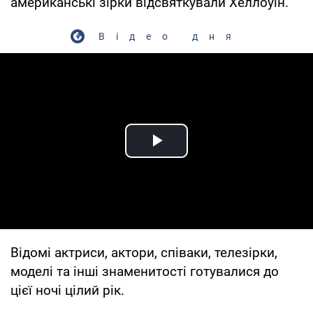
американські зірки відсвяткували Хеллоуїн.
Відео дня
Play Video
Відомі актриси, актори, співаки, телезірки,
моделі та інші знаменитості готувалися до
цієї ночі цілий рік.