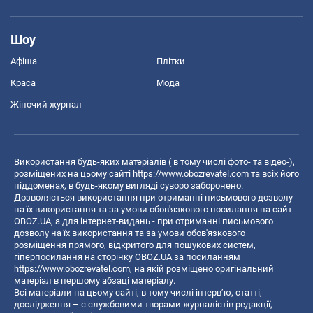
Шоу
Афіша
Плітки
Краса
Мода
Жіночий журнал
Використання будь-яких матеріалів ( в тому числі фото- та відео-),
розміщених на цьому сайті
https://www.obozrevatel.com
та всіх його
піддоменах, в будь-якому вигляді суворо заборонено.
Дозволяється використання при отриманні письмового дозволу
на їх використання та за умови обов'язкового посилання на сайт
OBOZ.UA, а для інтернет-видань - при отриманні письмового
дозволу на їх використання та за умови обов'язкового
розміщення прямого, відкритого для пошукових систем,
гіперпосилання на сторінку OBOZ.UA за посиланням
https://www.obozrevatel.com
, на якій розміщено оригінальний
матеріал в першому абзаці матеріалу.
Всі матеріали на цьому сайті, в тому числі інтерв’ю, статті,
дослідження – є службовими творами журналістів редакції,