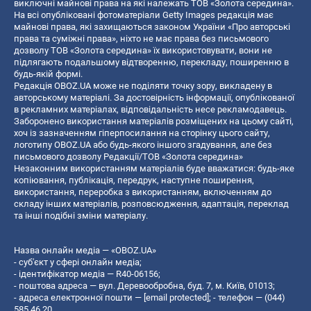
виключні майнові права на які належать ТОВ «Золота середина».
На всі опубліковані фотоматеріали Getty Images редакція має
майнові права, які захищаються законом України «Про авторські
права та суміжні права», ніхто не має права без письмового
дозволу ТОВ «Золота середина» їх використовувати, вони не
підлягають подальшому відтворенню, перекладу, поширенню в
будь-якій формі.
Редакція OBOZ.UA може не поділяти точку зору, викладену в
авторському матеріалі. За достовірність інформації, опублікованої
в рекламних матеріалах, відповідальність несе рекламодавець.
Заборонено використання матеріалів розміщених на цьому сайті,
хоч із зазначенням гіперпосилання на сторінку цього сайту,
логотипу OBOZ.UA або будь-якого іншого згадування, але без
письмового дозволу Редакції/ТОВ «Золота середина»
Незаконним використанням матеріалів буде вважатися: будь-яке
копiювання, публiкацiя, передрук, наступне поширення,
використання, переробка з використанням, включенням до
складу інших матеріалів, розповсюдження, адаптація, переклад
та інші подібні зміни матеріалу.
Назва онлайн медіа — «OBOZ.UA»
- суб'єкт у сфері онлайн медіа;
- ідентифікатор медіа — R40-06156;
- поштова адреса — вул. Деревообробна, буд. 7, м. Київ, 01013;
- адреса електронної пошти —
[email protected]
; - телефон — (044)
585 46 20