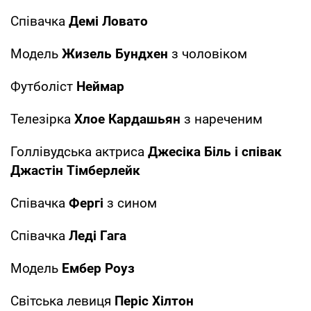
Співачка
Демі Ловато
Модель
Жизель Бундхен
з чоловіком
Футболіст
Неймар
Телезірка
Хлое Кардашьян
з нареченим
Голлівудська актриса
Джесіка Біль і співак
Джастін Тімберлейк
Співачка
Фергі
з сином
Співачка
Леді Гага
Модель
Ембер Роуз
Світська левиця
Періс Хілтон