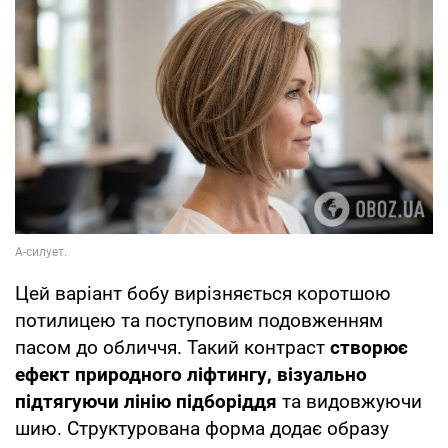
Цей варіант бобу вирізняється коротшою
потилицею та поступовим подовженням
пасом до обличчя. Такий контраст
створює
ефект природного ліфтингу, візуально
підтягуючи лінію підборіддя
та видовжуючи
шию. Структурована форма додає образу