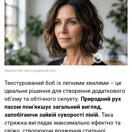
Текстурований боб із легкими хвилями – це
ідеальне рішення для створення додаткового
об’єму та обтічного силуету.
Природний рух
пасом пом’якшує загальний вигляд,
запобігаючи зайвій суворості ліній.
Така
стрижка виглядає максимально ефектно та
свіжо, створюючи враження стильної