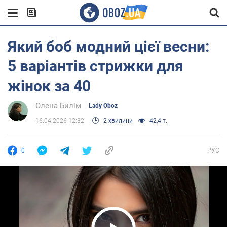
Який боб модний цієї весни:
5 варіантів стрижки для
жінок за 40
Олена Билім
Lady Oboz
16.04.2026 12:32
2 хвилини
42,4 т.
0
РУС