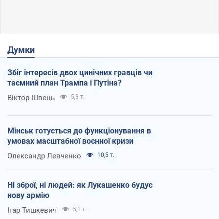
Думки
Збіг інтересів двох цинічних гравців чи
таємний план Трампа і Путіна?
Віктор Швець
5,3 т.
Мінськ готується до функціонування в
умовах масштабної воєнної кризи
Олександр Левченко
10,5 т.
Ні зброї, ні людей: як Лукашенко будує
нову армію
Ігар Тишкевич
5,1 т.