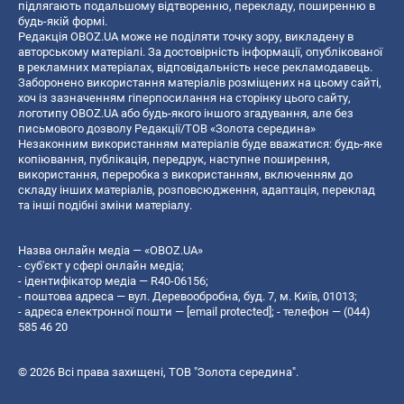
підлягають подальшому відтворенню, перекладу, поширенню в
будь-якій формі.
Редакція OBOZ.UA може не поділяти точку зору, викладену в
авторському матеріалі. За достовірність інформації, опублікованої
в рекламних матеріалах, відповідальність несе рекламодавець.
Заборонено використання матеріалів розміщених на цьому сайті,
хоч із зазначенням гіперпосилання на сторінку цього сайту,
логотипу OBOZ.UA або будь-якого іншого згадування, але без
письмового дозволу Редакції/ТОВ «Золота середина»
Незаконним використанням матеріалів буде вважатися: будь-яке
копiювання, публiкацiя, передрук, наступне поширення,
використання, переробка з використанням, включенням до
складу інших матеріалів, розповсюдження, адаптація, переклад
та інші подібні зміни матеріалу.
Назва онлайн медіа — «OBOZ.UA»
- суб'єкт у сфері онлайн медіа;
- ідентифікатор медіа — R40-06156;
- поштова адреса — вул. Деревообробна, буд. 7, м. Київ, 01013;
- адреса електронної пошти —
[email protected]
; - телефон — (044)
585 46 20
© 2026 Всі права захищені, ТОВ "Золота середина".