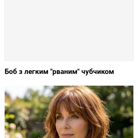
Боб з легким "рваним" чубчиком