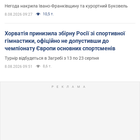
Негода накрила Івано-Франківщину та курортний Буковель
10,5 т.
8.08.2026 09:27
Хорватія принизила збірну Росії зі спортивної
гімнастики, офіційно не допустивши до
чемпіонату Європи основних спортсменів
Турнір відбудеться в Загребі з 13 по 23 серпня
8,6 т.
8.08.2026 09:51