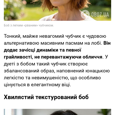
Тонкий, майже невагомий чубчик є чудовою
альтернативою масивним пасмам на лобі.
Він
додає зачісці динаміки та певної
грайливості, не перевантажуючи обличчя
. У
дуеті з бобом такий чубчик створює
збалансований образ, наповнений юнацькою
легкістю та невимушеністю, що особливо
цінується в елегантному віці.
Хвилястий текстурований боб