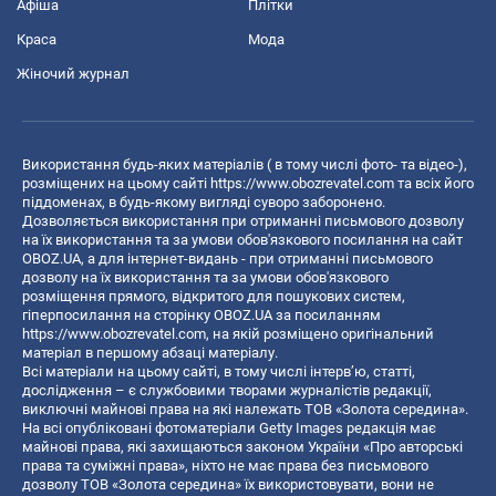
Афіша
Плітки
Краса
Мода
Жіночий журнал
Використання будь-яких матеріалів ( в тому числі фото- та відео-),
розміщених на цьому сайті
https://www.obozrevatel.com
та всіх його
піддоменах, в будь-якому вигляді суворо заборонено.
Дозволяється використання при отриманні письмового дозволу
на їх використання та за умови обов'язкового посилання на сайт
OBOZ.UA, а для інтернет-видань - при отриманні письмового
дозволу на їх використання та за умови обов'язкового
розміщення прямого, відкритого для пошукових систем,
гіперпосилання на сторінку OBOZ.UA за посиланням
https://www.obozrevatel.com
, на якій розміщено оригінальний
матеріал в першому абзаці матеріалу.
Всі матеріали на цьому сайті, в тому числі інтерв’ю, статті,
дослідження – є службовими творами журналістів редакції,
виключні майнові права на які належать ТОВ «Золота середина».
На всі опубліковані фотоматеріали Getty Images редакція має
майнові права, які захищаються законом України «Про авторські
права та суміжні права», ніхто не має права без письмового
дозволу ТОВ «Золота середина» їх використовувати, вони не