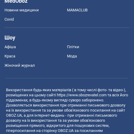
MedOboz
Новини медицини
MAMACLUB
Covid
Шоу
Афіша
Плітки
Краса
Мода
Жіночий журнал
Використання будь-яких матеріалів ( в тому числі фото- та відео-),
розміщених на цьому сайті
https://www.obozrevatel.com
та всіх його
піддоменах, в будь-якому вигляді суворо заборонено.
Дозволяється використання при отриманні письмового дозволу
на їх використання та за умови обов'язкового посилання на сайт
OBOZ.UA, а для інтернет-видань - при отриманні письмового
дозволу на їх використання та за умови обов'язкового
розміщення прямого, відкритого для пошукових систем,
гіперпосилання на сторінку OBOZ.UA за посиланням