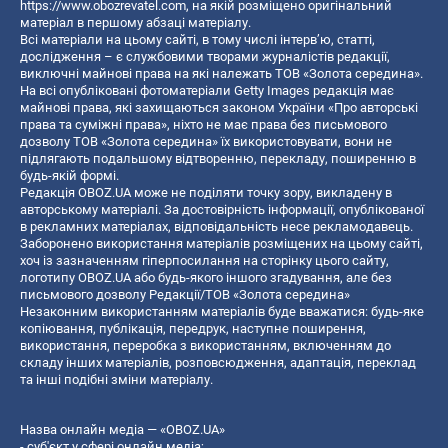
https://www.obozrevatel.com
, на якій розміщено оригінальний
матеріал в першому абзаці матеріалу.
Всі матеріали на цьому сайті, в тому числі інтерв’ю, статті,
дослідження – є службовими творами журналістів редакції,
виключні майнові права на які належать ТОВ «Золота середина».
На всі опубліковані фотоматеріали Getty Images редакція має
майнові права, які захищаються законом України «Про авторські
права та суміжні права», ніхто не має права без письмового
дозволу ТОВ «Золота середина» їх використовувати, вони не
підлягають подальшому відтворенню, перекладу, поширенню в
будь-якій формі.
Редакція OBOZ.UA може не поділяти точку зору, викладену в
авторському матеріалі. За достовірність інформації, опублікованої
в рекламних матеріалах, відповідальність несе рекламодавець.
Заборонено використання матеріалів розміщених на цьому сайті,
хоч із зазначенням гіперпосилання на сторінку цього сайту,
логотипу OBOZ.UA або будь-якого іншого згадування, але без
письмового дозволу Редакції/ТОВ «Золота середина»
Незаконним використанням матеріалів буде вважатися: будь-яке
копiювання, публiкацiя, передрук, наступне поширення,
використання, переробка з використанням, включенням до
складу інших матеріалів, розповсюдження, адаптація, переклад
та інші подібні зміни матеріалу.
Назва онлайн медіа — «OBOZ.UA»
- суб'єкт у сфері онлайн медіа;