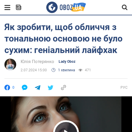
Як зробити, щоб обличчя з
тональною основою не було
сухим: геніальний лайфхак
Юлія Потерянко
Lady Oboz
2.07.2024 15:00
1 хвилина
471
0
РУС