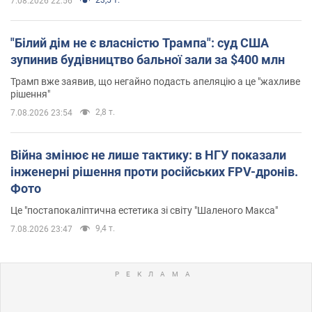
7.08.2026 22:56
"Білий дім не є власністю Трампа": суд США
зупинив будівництво бальної зали за $400 млн
Трамп вже заявив, що негайно подасть апеляцію а це "жахливе
рішення"
2,8 т.
7.08.2026 23:54
Війна змінює не лише тактику: в НГУ показали
інженерні рішення проти російських FPV-дронів.
Фото
Це "постапокаліптична естетика зі світу "Шаленого Макса"
9,4 т.
7.08.2026 23:47