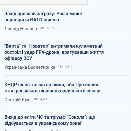
Захід проспав загрозу: Росія може
перевірити НАТО війною
Леонід Невзлін
5,2 т.
"Варта" та "Новатор" витримали кулеметний
обстріл і удар FPV-дрона, врятувавши життя
офіцеру ЗСУ
Українська Бронетехніка
4,3 т.
КНДР як каталізатор війни, або Про новий
етап російсько-північнокорейського союзу
Олексій Кущ
4,4 т.
Вихід до еліти ЧС та тріумф "Сокола": що
відбувається в українському хокеї