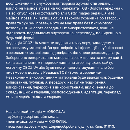
дослідження – є службовими творами журналістів редакції,
виключні майнові права на які належать ТОВ «Золота середина».
На всі опубліковані фотоматеріали Getty Images редакція має
майнові права, які захищаються законом України «Про авторські
права та суміжні права», ніхто не має права без письмового
дозволу ТОВ «Золота середина» їх використовувати, вони не
підлягають подальшому відтворенню, перекладу, поширенню в
будь-якій формі.
Редакція OBOZ.UA може не поділяти точку зору, викладену в
авторському матеріалі. За достовірність інформації, опублікованої
в рекламних матеріалах, відповідальність несе рекламодавець.
Заборонено використання матеріалів розміщених на цьому сайті,
хоч із зазначенням гіперпосилання на сторінку цього сайту,
логотипу OBOZ.UA або будь-якого іншого згадування, але без
письмового дозволу Редакції/ТОВ «Золота середина»
Незаконним використанням матеріалів буде вважатися: будь-яке
копiювання, публiкацiя, передрук, наступне поширення,
використання, переробка з використанням, включенням до
складу інших матеріалів, розповсюдження, адаптація, переклад
та інші подібні зміни матеріалу.
Назва онлайн медіа — «OBOZ.UA»
- суб'єкт у сфері онлайн медіа;
- ідентифікатор медіа — R40-06156;
- поштова адреса — вул. Деревообробна, буд. 7, м. Київ, 01013;