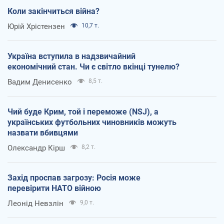
Коли закінчиться війна?
Юрій Хрістензен
10,7 т.
Україна вступила в надзвичайний
економічний стан. Чи є світло вкінці тунелю?
Вадим Денисенко
8,5 т.
Чий буде Крим, той і переможе (NSJ), а
українських футбольних чиновників можуть
назвати вбивцями
Олександр Кірш
8,2 т.
Захід проспав загрозу: Росія може
перевірити НАТО війною
Леонід Невзлін
9,0 т.