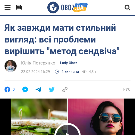
Як завжди мати стильний
вигляд: всі проблеми
вирішить "метод сендвіча"
Юлія Потерянко
Lady Oboz
22.02.2024 16:29
2 хвилини
4,3 т.
0
РУС