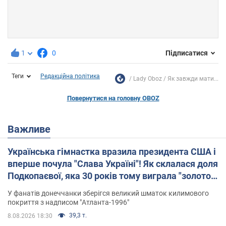
1
0
Підписатися
Теги
Редакційна політика
Lady Oboz
Як завжди мати...
Повернутися на головну OBOZ
Важливе
Українська гімнастка вразила президента США і
вперше почула "Слава Україні"! Як склалася доля
Подкопаєвої, яка 30 років тому виграла "золото"
Олімпіади
У фанатів донеччанки зберігся великий шматок килимового
покриття з надписом "Атланта-1996"
39,3 т.
8.08.2026 18:30