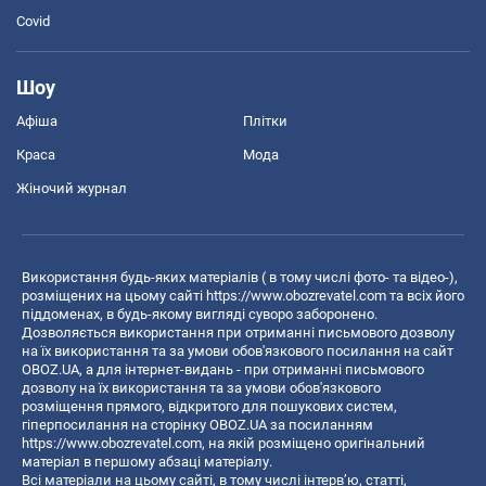
Covid
Шоу
Афіша
Плітки
Краса
Мода
Жіночий журнал
Використання будь-яких матеріалів ( в тому числі фото- та відео-),
розміщених на цьому сайті
https://www.obozrevatel.com
та всіх його
піддоменах, в будь-якому вигляді суворо заборонено.
Дозволяється використання при отриманні письмового дозволу
на їх використання та за умови обов'язкового посилання на сайт
OBOZ.UA, а для інтернет-видань - при отриманні письмового
дозволу на їх використання та за умови обов'язкового
розміщення прямого, відкритого для пошукових систем,
гіперпосилання на сторінку OBOZ.UA за посиланням
https://www.obozrevatel.com
, на якій розміщено оригінальний
матеріал в першому абзаці матеріалу.
Всі матеріали на цьому сайті, в тому числі інтерв’ю, статті,