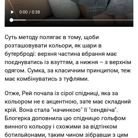
Суть методу полягає в тому, щоби
розташовувати кольори, як шари в
бутерброді: верхня частина вбрання має
поєднуватись із взуттям, а нижня – з верхнім
одягом. Сумка, за класичним принципом, теж
має комбінуватись з туфлями.
Отже, Рей почала із сірої спідниці, яка за
кольором не є акцентною, зате має складний
крій. Вона стала "начинкою" її "сендвіча".
Блогерка доповнила цю спідницю гольфом
винного кольору і схожими за відтінком
ботильйонами, таким чином зібравши з цим