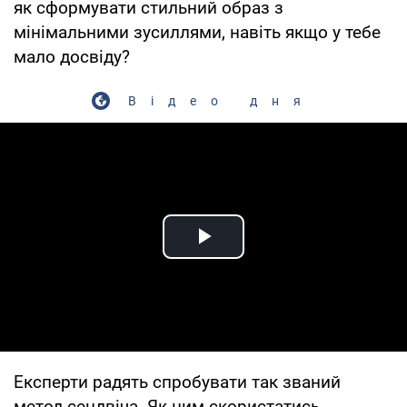
як сформувати стильний образ з
мінімальними зусиллями, навіть якщо у тебе
мало досвіду?
Відео дня
Play Video
Експерти радять спробувати так званий
метод сендвіча. Як ним скористатись,