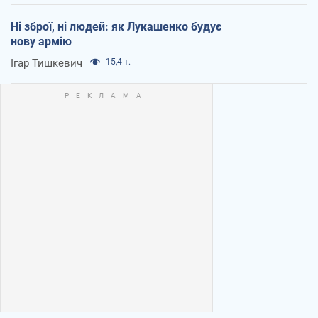
Ні зброї, ні людей: як Лукашенко будує
нову армію
Ігар Тишкевич
15,4 т.