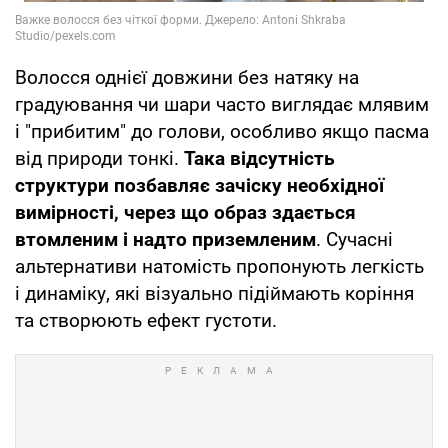
Волосся однієї довжини без натяку на
градуювання чи шари часто виглядає млявим
і "прибитим" до голови, особливо якщо пасма
від природи тонкі.
Така відсутність
структури позбавляє зачіску необхідної
вимірності, через що образ здається
втомленим і надто приземленим
. Сучасні
альтернативи натомість пропонують легкість
і динаміку, які візуально підіймають коріння
та створюють ефект густоти.