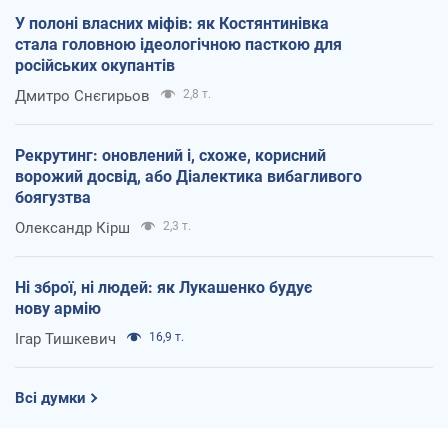
У полоні власних міфів: як Костянтинівка
стала головною ідеологічною пасткою для
російських окупантів
Дмитро Снєгирьов
2,8 т.
Рекрутинг: оновлений і, схоже, корисний
ворожий досвід, або Діалектика вибагливого
боягузтва
Олександр Кірш
2,3 т.
Ні зброї, ні людей: як Лукашенко будує
нову армію
Ігар Тишкевич
16,9 т.
Всі думки