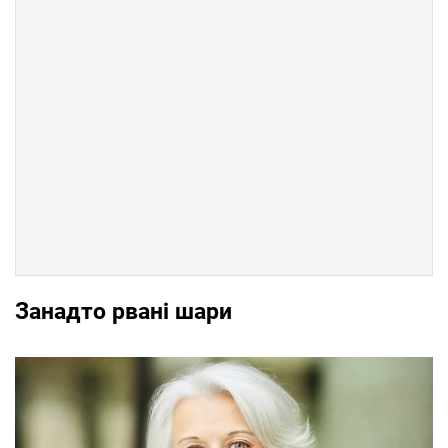
Занадто рвані шари