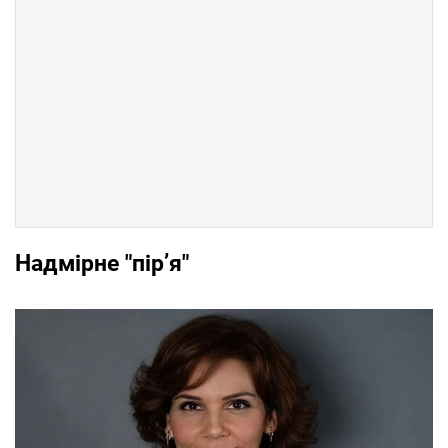
Надмірне "пір’я"