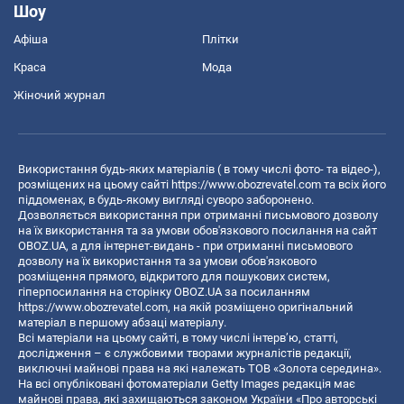
Шоу
Афіша
Плітки
Краса
Мода
Жіночий журнал
Використання будь-яких матеріалів ( в тому числі фото- та відео-),
розміщених на цьому сайті
https://www.obozrevatel.com
та всіх його
піддоменах, в будь-якому вигляді суворо заборонено.
Дозволяється використання при отриманні письмового дозволу
на їх використання та за умови обов'язкового посилання на сайт
OBOZ.UA, а для інтернет-видань - при отриманні письмового
дозволу на їх використання та за умови обов'язкового
розміщення прямого, відкритого для пошукових систем,
гіперпосилання на сторінку OBOZ.UA за посиланням
https://www.obozrevatel.com
, на якій розміщено оригінальний
матеріал в першому абзаці матеріалу.
Всі матеріали на цьому сайті, в тому числі інтерв’ю, статті,
дослідження – є службовими творами журналістів редакції,
виключні майнові права на які належать ТОВ «Золота середина».
На всі опубліковані фотоматеріали Getty Images редакція має
майнові права, які захищаються законом України «Про авторські