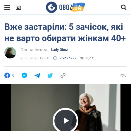
Вже застаріли: 5 зачісок, які
не варто обирати жінкам 40+
Олена Билім
Lady Oboz
23.03.2026 12:34
2 хвилини
8,2 т.
0
РУС