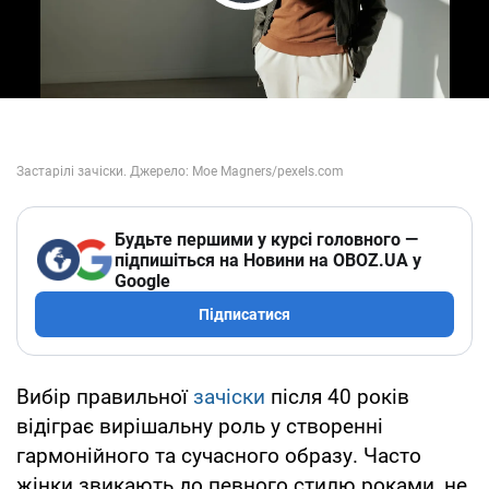
Play Video
Будьте першими у курсі головного —
підпишіться на Новини на OBOZ.UA у
Google
Підписатися
Вибір правильної
зачіски
після 40 років
відіграє вирішальну роль у створенні
гармонійного та сучасного образу. Часто
жінки звикають до певного стилю роками, не