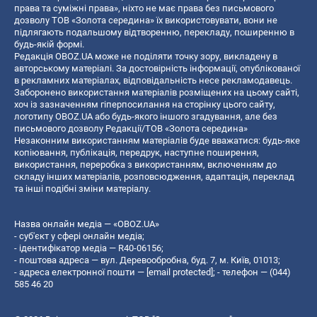
права та суміжні права», ніхто не має права без письмового
дозволу ТОВ «Золота середина» їх використовувати, вони не
підлягають подальшому відтворенню, перекладу, поширенню в
будь-якій формі.
Редакція OBOZ.UA може не поділяти точку зору, викладену в
авторському матеріалі. За достовірність інформації, опублікованої
в рекламних матеріалах, відповідальність несе рекламодавець.
Заборонено використання матеріалів розміщених на цьому сайті,
хоч із зазначенням гіперпосилання на сторінку цього сайту,
логотипу OBOZ.UA або будь-якого іншого згадування, але без
письмового дозволу Редакції/ТОВ «Золота середина»
Незаконним використанням матеріалів буде вважатися: будь-яке
копiювання, публiкацiя, передрук, наступне поширення,
використання, переробка з використанням, включенням до
складу інших матеріалів, розповсюдження, адаптація, переклад
та інші подібні зміни матеріалу.
Назва онлайн медіа — «OBOZ.UA»
- суб'єкт у сфері онлайн медіа;
- ідентифікатор медіа — R40-06156;
- поштова адреса — вул. Деревообробна, буд. 7, м. Київ, 01013;
- адреса електронної пошти —
[email protected]
; - телефон — (044)
585 46 20