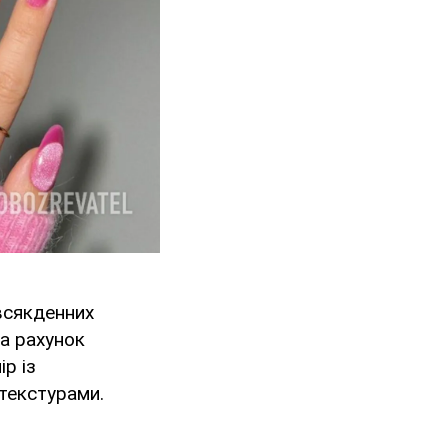
всякденних
за рахунок
р із
текстурами.