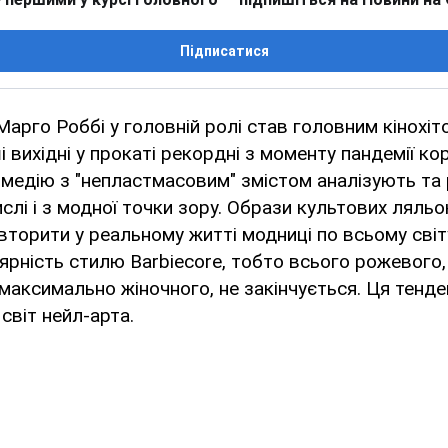
Підписатися
Марго Роббі у головній ролі став головним кінохіт
і вихідні у прокаті рекордні з моменту пандемії ко
омедію з "непластмасовим" змістом аналізують та
числі і з модної точки зору. Образи культових лял
торити у реальному житті модниці по всьому світу
ярність стилю Barbiecore, тобто всього рожевого,
 максимально жіночного, не закінчується. Ця тенде
світ нейл-арта.