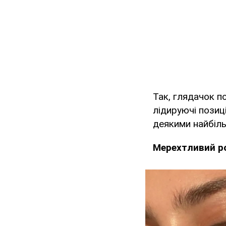
Так, глядачок п
лідируючі позиц
деякими найбіль
Мерехтливий р