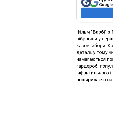
Google
Фільм "Барбі" з 
зібравши у перш
касові збори. К
деталі, у тому 
намагаються пов
гардеробі попул
інфантильного і
поширилася і на 