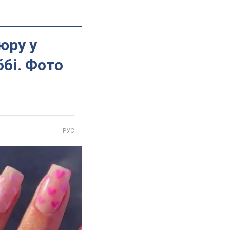
юру у
ббі. Фото
РУС