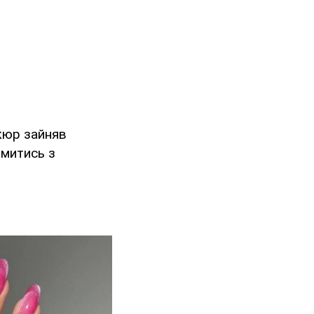
ікюр зайняв
омитись з