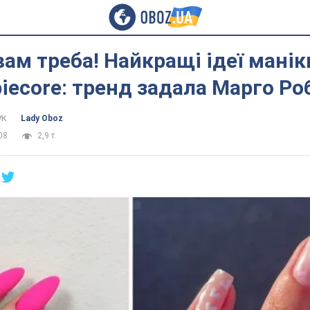
вам треба! Найкращі ідеї манік
biecore: тренд задала Марго Ро
ук
Lady Oboz
08
2,9 т.