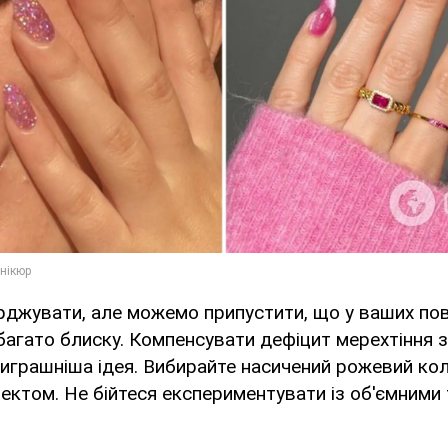
рджувати, але можемо припустити, що у ваших по
 багато блиску. Компенсувати дефіцит мерехтіння 
играшніша ідея. Вибирайте насичений рожевий колі
ктом. Не бійтеся експериментувати із об'ємними 