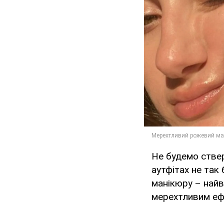
Не будемо стве
аутфітах не так
манікюру – найв
мерехтливим ефе