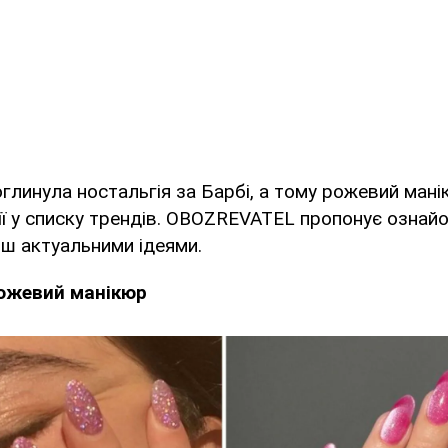
оглинула ностальгія за Барбі, а тому рожевий ман
ії у списку трендів. OBOZREVATEL пропонує ознай
ш актуальними ідеями.
ожевий манікюр