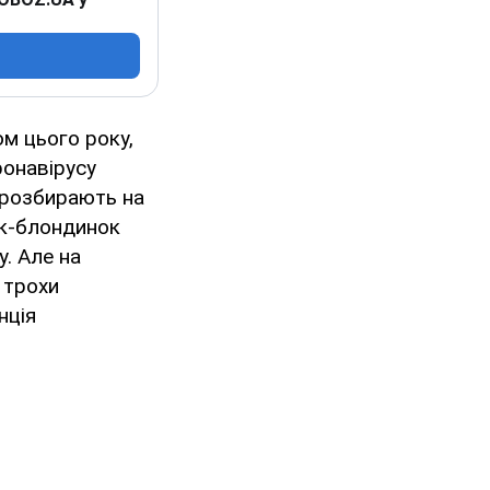
ом цього року,
ронавірусу
 розбирають на
ьок-блондинок
. Але на
 трохи
нція