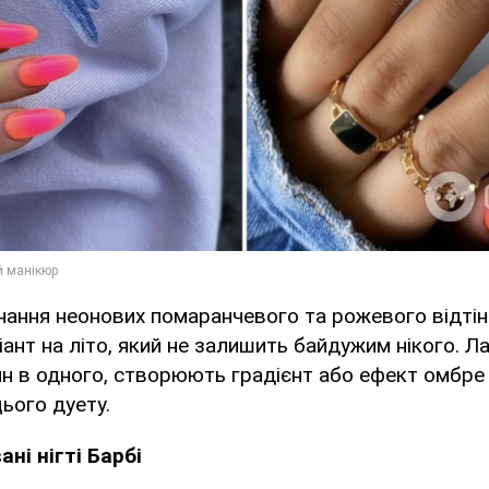
ання неонових помаранчевого та рожевого відтін
іант на літо, який не залишить байдужим нікого. Л
н в одного, створюють градієнт або ефект омбре
цього дуету.
ні нігті Барбі