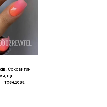
ків. Соковитий
аки, що
 – трендова