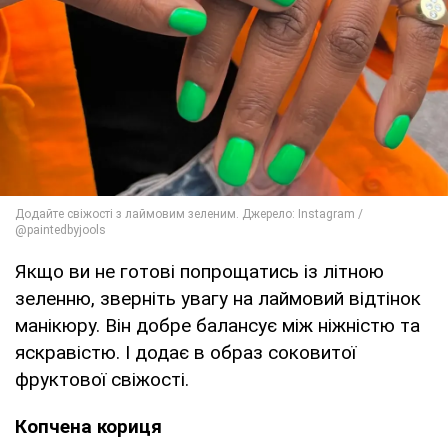
Якщо ви не готові попрощатись із літною
зеленню, зверніть увагу на лаймовий відтінок
манікюру. Він добре балансує між ніжністю та
яскравістю. І додає в образ соковитої
фруктової свіжості.
Копчена кориця