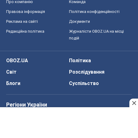
Про компанію
Команда
Правова інформація
Політика конфіденційності
Реклама на сайті
Документи
Редакційна політика
Журналісти OBOZ.UA на місці
подій
OBOZ.UA
Політика
Світ
Розслідування
Блоги
Суспільство
Регіони України
Київ
Харків
Запоріжжя
Дніпро
Черкаси