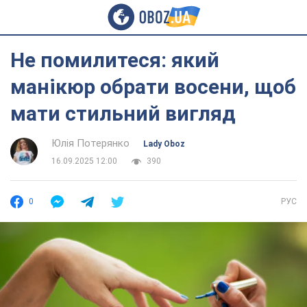
Не помилитеся: який
манікюр обрати восени, щоб
мати стильний вигляд
Юлія Потерянко
Lady Oboz
16.09.2025 12:00
390
0
РУС