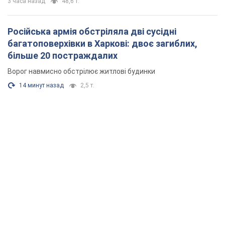
3 часа назад
48,6 т.
Російська армія обстріляла дві сусідні
багатоповерхівки в Харкові: двоє загиблих,
більше 20 постраждалих
Ворог навмисно обстрілює житлові будинки
14 минут назад
2,5 т.