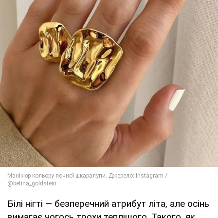
Білі нігті — безперечний атрибут літа, але осінь
вимагає чогось трохи теплішого. Такого, як