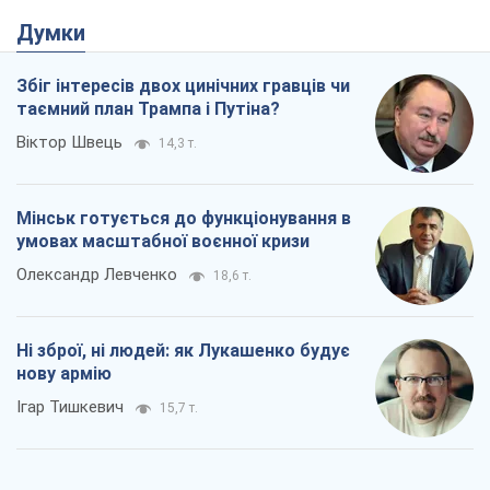
Думки
Збіг інтересів двох цинічних гравців чи
таємний план Трампа і Путіна?
Віктор Швець
14,3 т.
Мінськ готується до функціонування в
умовах масштабної воєнної кризи
Олександр Левченко
18,6 т.
Ні зброї, ні людей: як Лукашенко будує
нову армію
Ігар Тишкевич
15,7 т.