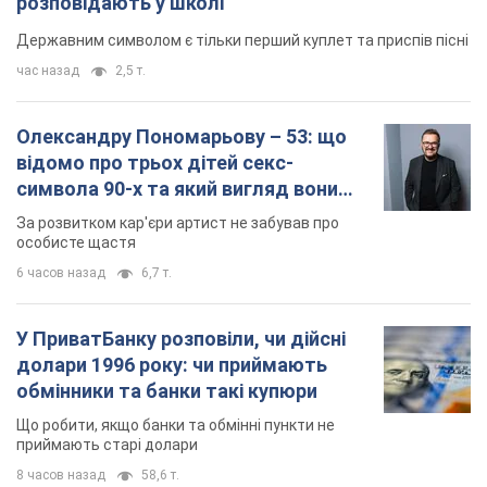
розповідають у школі
Державним символом є тільки перший куплет та приспів пісні
час назад
2,5 т.
Олександру Пономарьову – 53: що
відомо про трьох дітей секс-
символа 90-х та який вигляд вони
мають
За розвитком кар'єри артист не забував про
особисте щастя
6 часов назад
6,7 т.
У ПриватБанку розповіли, чи дійсні
долари 1996 року: чи приймають
обмінники та банки такі купюри
Що робити, якщо банки та обмінні пункти не
приймають старі долари
8 часов назад
58,6 т.