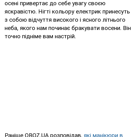
осені привертає до себе увагу своєю
яскравістю. Нігті кольору електрик принесуть
з собою відчуття високого і ясного літнього
неба, якого нам починає бракувати восени. Він
точно підніме вам настрій.
Раніше OBOZ.UA розповідав,
які манікюри в