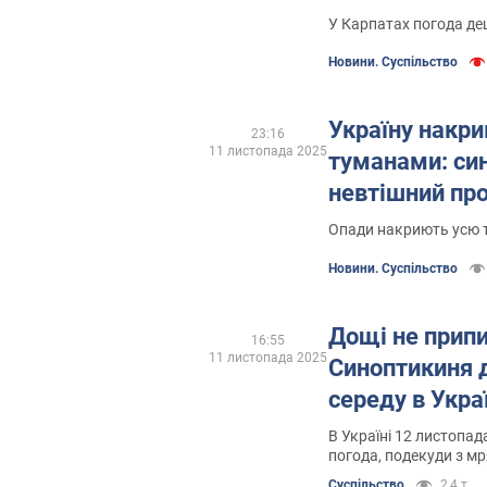
У Карпатах погода де
Новини. Суспільство
Україну накри
23:16
11 листопада 2025
туманами: си
невтішний про
Опади накриють усю т
Новини. Суспільство
Дощі не прип
16:55
11 листопада 2025
Синоптикиня д
середу в Украї
В Україні 12 листопад
погода, подекуди з м
Суспільство
2,4 т.