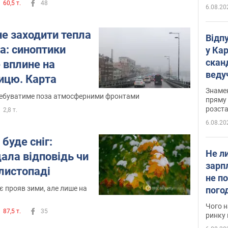
60,5 т.
48
6.08.20
не заходити тепла
Відп
а: синоптики
у Ка
скан
е вплине на
веду
ницю. Карта
захе
Знаме
еребуватиме поза атмосферними фронтами
пряму 
розста
2,8 т.
6.08.20
 буде сніг:
Не л
ала відповідь чи
зарп
 листопаді
не п
 прояв зими, але лише на
пого
вакан
Чого н
87,5 т.
35
ринку 