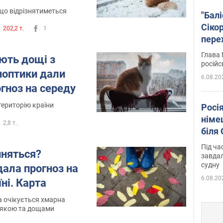
що відрізнятиметься
"Бал
Сіко
202,2 т.
1
пере
Укра
Глава 
ють дощі з
російс
ноптики дали
6.08.20
гноз на середу
ериторію країни
Росі
німе
2,8 т.
біля
Під ча
иняться?
завдал
судну
ала прогноз на
6.08.20
ні. Карта
а очікується хмарна
рякою та дощами