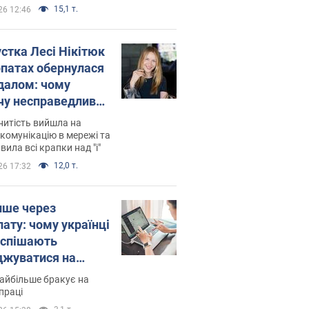
15,1 т.
26 12:46
устка Лесі Нікітюк
рпатах обернулася
далом: чому
чу несправедливо
йтили
нитість вийшла на
комунікацію в мережі та
вила всі крапки над "і"
12,0 т.
26 17:32
ише через
лату: чому українці
оспішають
джуватися на
сії
айбільше бракує на
праці