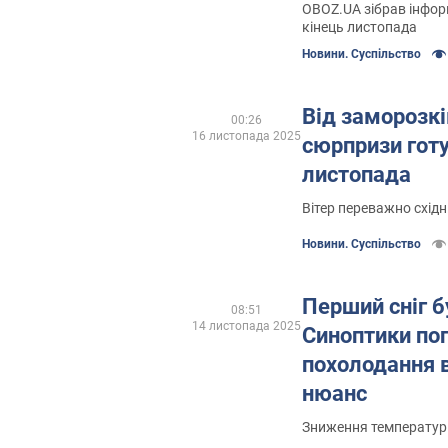
OBOZ.UA зібрав інфор
кінець листопада
Новини. Суспільство
Від заморозків
00:26
16 листопада 2025
сюрпризи готу
листопада
Вітер переважно східн
Новини. Суспільство
Перший сніг б
08:51
14 листопада 2025
Синоптики по
похолодання в 
нюанс
Зниження температури