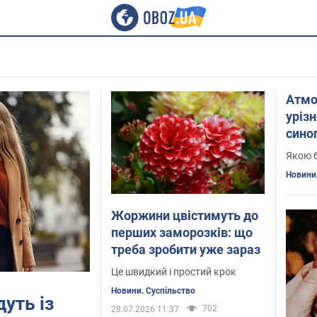
Атмо
уріз
сино
госп
Якою б
Карт
Новини.
Жоржини цвістимуть до
перших заморозків: що
треба зробити уже зараз
Це швидкий і простий крок
Новини. Суспільство
уть із
702
28.07.2026 11:37