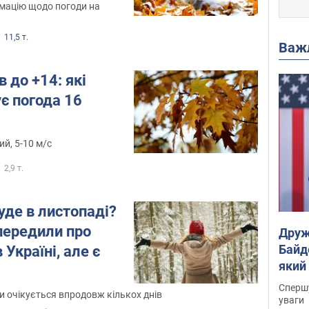
мацію щодо погоди на
11,5 т.
Важ
 до +14: які
є погода 16
ий, 5-10 м/с
2,9 т.
уде в листопаді?
передили про
Друж
Байд
Україні, але є
який
"агр
Спершу
 очікується впродовж кількох днів
уваги