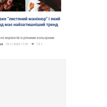
аке "листяний манікюр" і який
яд має найзатишніший тренд
ло варіантів із різними кольорами
1,3 т.
boz
19.11.2025 17:07