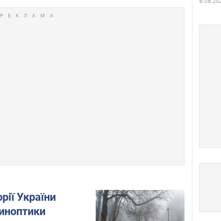
6.08.20
рії України
синоптики