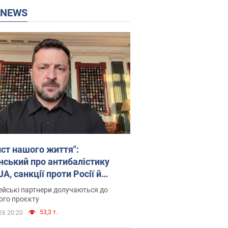
P NEWS
ист нашого життя":
нський про антибалістику
A, санкції проти Росії й
имку аграріїв. Відео
йські партнери долучаються до
ого проєкту
53,3 т.
26 20:20