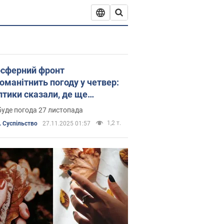
сферний фронт
номанітнить погоду у четвер:
птики сказали, де ще
одарюватиме тепле повітря.
уде погода 27 листопада
а
1,2 т.
 Суспільство
27.11.2025 01:57