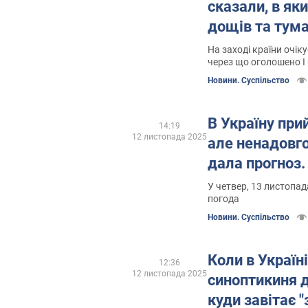
сказали, в як
дощів та тума
На заході країни очік
через що оголошено I 
Новини. Суспільство
В Україну при
14:19
12 листопада 2025
але ненадовго
дала прогноз.
У четвер, 13 листопад
погода
Новини. Суспільство
Коли в Україні
12:36
12 листопада 2025
синоптикиня д
куди завітає 