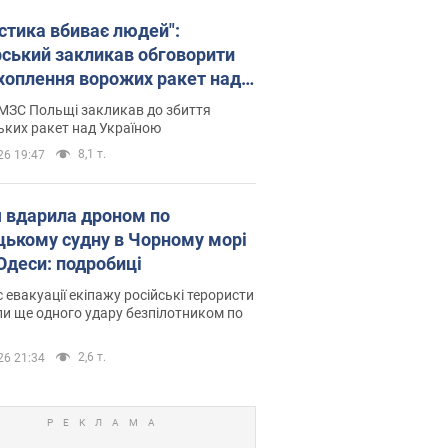
істика вбиває людей":
рський закликав обговорити
хоплення ворожих ракет над
їною
МЗС Польщі закликав до збиття
ьких ракет над Україною
8,1 т.
26 19:47
я вдарила дроном по
цькому судну в Чорному морі
 Одеси: подробиці
с евакуації екіпажу російські терористи
и ще одного удару безпілотником по
2,6 т.
26 21:34