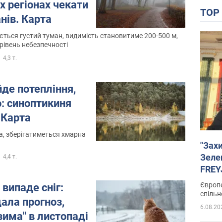
их регіонах чекати
TO
нів. Карта
ується густий туман, видимість становитиме 200-500 м,
рівень небезпечності
4,3 т.
йде потепління,
: синоптикиня
 Карта
а, зберігатиметься хмарна
"Зах
Зеле
4,4 т.
FREYJ
підтр
Європе
 випаде сніг:
спільн
ала прогноз,
6.08.20
"зима" в листопаді