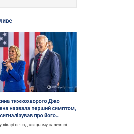
ливе
ина тяжкохворого Джо
ена назвала перший симптом,
 сигналізував про його
есивний" рак
 лікарі не надали цьому належної