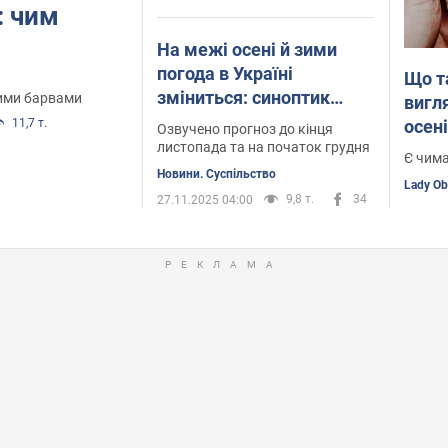
: чим
На межі осені й зими
погода в Україні
Що т
зміниться: синоптик
вими барвами
вигл
попередив про небезпеку
11,7 т.
осені
Озвучено прогноз до кінця
листопада та на початок грудня
Є чима
Новини. Суспільство
Lady O
9,8 т.
34
27.11.2025 04:00