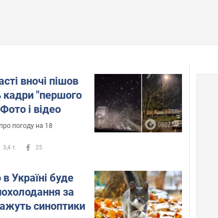
асті вночі пішов
сь кадри "першого
Фото і відео
про погоду на 18
3,4 т.
25
 в Україні буде
похолодання за
кажуть синоптики