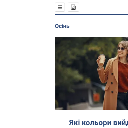
осінь
Які кольори вийд