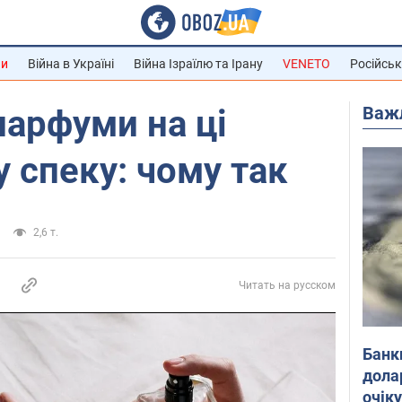
ни
Війна в Україні
Війна Ізраїлю та Ірану
VENETO
Російськ
Важ
парфуми на ці
у спеку: чому так
2,6 т.
Читать на русском
Банк
дола
очік