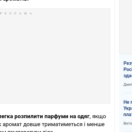
Рез
Рос
зда
Дмит
Не 
Укр
пла
легка розпилити парфуми на одяг
, якщо
ак аромат довше триматиметься і менше
Вікт