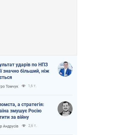
ультат ударів по НПЗ
ії значно більший, ніж
ється
1,6 т.
ро Томчук
помста, а стратегія:
аїна змушує Росію
тити за війну
2,6 т.
ор Андрусів