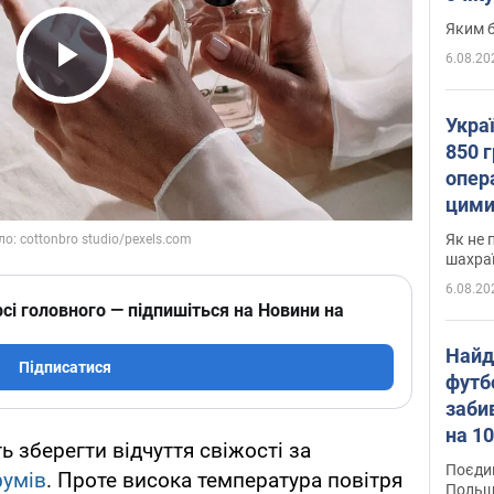
Яким б
6.08.20
Play Video
Укра
850 г
опера
цими
Як не 
шахра
6.08.20
сі головного — підпишіться на Новини на
Найд
Підписатися
футб
заби
на 10
ь зберегти відчуття свіжості за
Віде
Поєдин
умів
. Проте висока температура повітря
Польщ