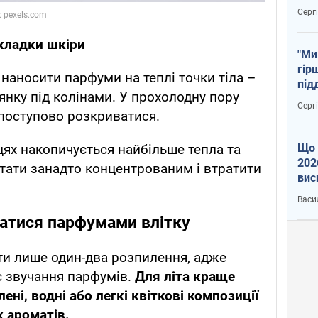
тем
Серг
 складки шкіри
"Ми
гір
наносити парфуми на теплі точки тіла –
під
лянку під колінами. У прохолодну пору
рак
Серг
поступово розкриватися.
Що 
цях накопичується найбільше тепла та
202
тати занадто концентрованим і втратити
вис
про
Васи
атися парфумами влітку
ити лише один-два розпилення, адже
є звучання парфумів.
Для літа краще
ені, водні або легкі квіткові композиції
 ароматів.