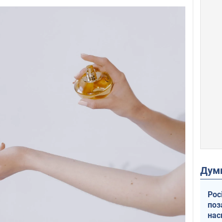
Дум
Рос
поз
нас