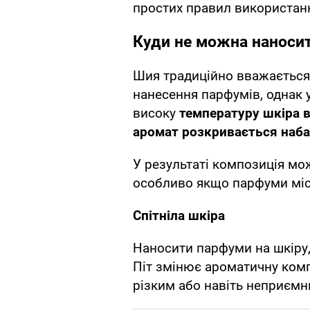
простих правил використання
Куди не можна наноси
Шия традиційно вважається
нанесення парфумів, однак 
високу
температуру шкіра в
аромат розкривається наба
У результаті композиція мо
особливо якщо парфуми містя
Спітніла шкіра
Наносити парфуми на шкіру,
Піт змінює ароматичну ком
різким або навіть неприємн