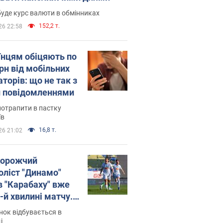
уде курс валюти в обмінниках
152,2 т.
26 22:58
їнцям обіцяють по
рн від мобільних
торів: що не так з
 повідомленнями
потрапити в пастку
їв
16,8 т.
26 21:02
орожчий
оліст "Динамо"
в "Карабаху" вже
-й хвилині матчу.
о
ок відбувається в
і