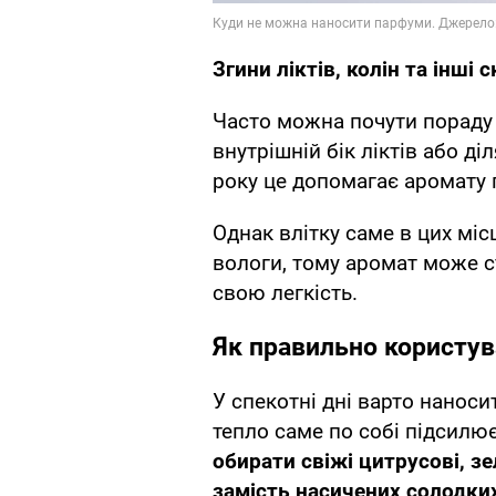
Згини ліктів, колін та інші
Часто можна почути пораду 
внутрішній бік ліктів або ді
року це допомагає аромату 
Однак влітку саме в цих міс
вологи, тому аромат може с
свою легкість.
Як правильно користув
У спекотні дні варто нанос
тепло саме по собі підсилю
обирати свіжі цитрусові, зел
замість насичених солодких