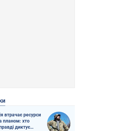
ки
ія втрачає ресурси
а планом: хто
правді диктує