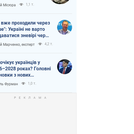
п війни
1,1 т.
ій Місюра
 вже проходили через
ше": Україні не варто
даватися зневірі через
етний терор
4,2 т.
ій Марченко, експерт
очікує українців у
6–2028 роках? Головні
новки з нових
гнозів від НБУ
1,0 т.
ль Фурман