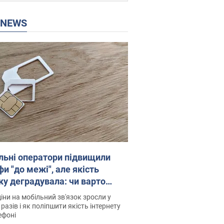
P NEWS
льні оператори підвищили
и "до межі", але якість
ку деградувала: чи варто
житись на ціни
іни на мобільний зв'язок зросли у
 разів і як поліпшити якість інтернету
ефоні