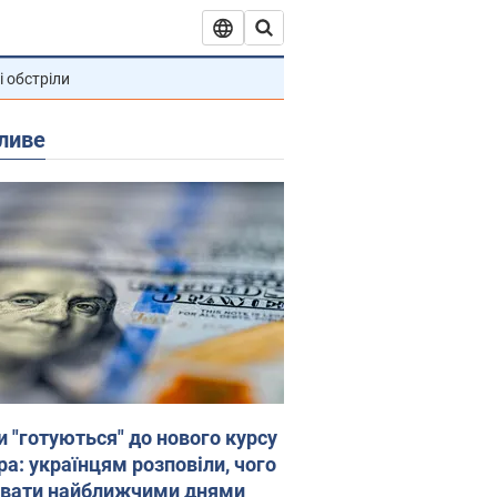
і обстріли
ливе
и "готуються" до нового курсу
ра: українцям розповіли, чого
увати найближчими днями