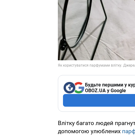
Будьте першими у кур
OBOZ.UA у Google
Влітку багато людей прагнут
допомогою улюблених
парф