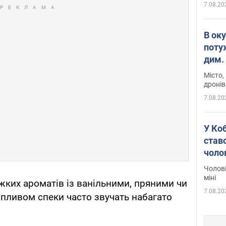
7.08.20
В ок
поту
дим. 
Місто,
дронів
7.08.20
У Ко
ставс
чоло
Чолові
міні
жких ароматів із ванільними, пряними чи
7.08.20
впливом спеки часто звучать набагато