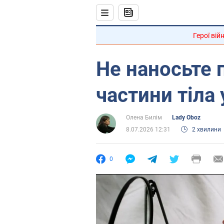
Герої вій
Не наносьте 
частини тіла 
Олена Билім
Lady Oboz
8.07.2026 12:31
2 хвилини
0