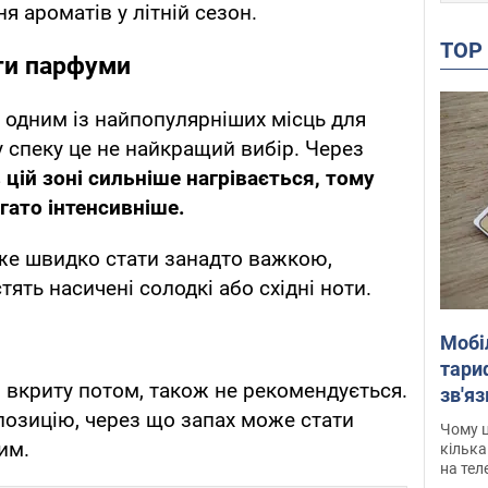
 ароматів у літній сезон.
TO
ти парфуми
 одним із найпопулярніших місць для
у спеку це не найкращий вибір. Через
 цій зоні сильніше нагрівається, тому
гато інтенсивніше.
же швидко стати занадто важкою,
ть насичені солодкі або східні ноти.
Мобі
тариф
 вкриту потом, також не рекомендується.
зв'яз
позицію, через що запах може стати
скар
Чому ц
им.
кілька
на тел