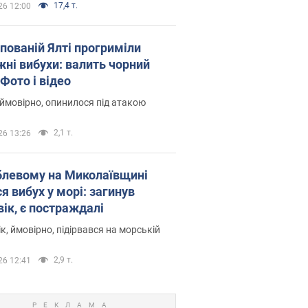
17,4 т.
26 12:00
упованій Ялті прогриміли
жні вибухи: валить чорний
Фото і відео
 ймовірно, опинилося під атакою
2,1 т.
26 13:26
блевому на Миколаївщині
я вибух у морі: загинув
вік, є постраждалі
к, ймовірно, підірвався на морській
2,9 т.
26 12:41