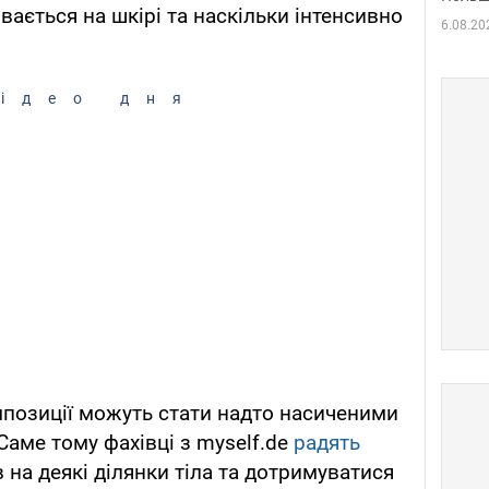
вається на шкірі та наскільки інтенсивно
6.08.20
ідео дня
омпозиції можуть стати надто насиченими
Саме тому фахівці з myself.de
радять
 на деякі ділянки тіла та дотримуватися