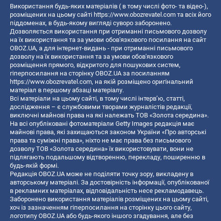
Використання будь-яких матеріалів ( в тому числі фото- та відео-),
розміщених на цьому сайті
https://www.obozrevatel.com
та всіх його
піддоменах, в будь-якому вигляді суворо заборонено.
Дозволяється використання при отриманні письмового дозволу
на їх використання та за умови обов'язкового посилання на сайт
OBOZ.UA, а для інтернет-видань - при отриманні письмового
дозволу на їх використання та за умови обов'язкового
розміщення прямого, відкритого для пошукових систем,
гіперпосилання на сторінку OBOZ.UA за посиланням
https://www.obozrevatel.com
, на якій розміщено оригінальний
матеріал в першому абзаці матеріалу.
Всі матеріали на цьому сайті, в тому числі інтерв’ю, статті,
дослідження – є службовими творами журналістів редакції,
виключні майнові права на які належать ТОВ «Золота середина».
На всі опубліковані фотоматеріали Getty Images редакція має
майнові права, які захищаються законом України «Про авторські
права та суміжні права», ніхто не має права без письмового
дозволу ТОВ «Золота середина» їх використовувати, вони не
підлягають подальшому відтворенню, перекладу, поширенню в
будь-якій формі.
Редакція OBOZ.UA може не поділяти точку зору, викладену в
авторському матеріалі. За достовірність інформації, опублікованої
в рекламних матеріалах, відповідальність несе рекламодавець.
Заборонено використання матеріалів розміщених на цьому сайті,
хоч із зазначенням гіперпосилання на сторінку цього сайту,
логотипу OBOZ.UA або будь-якого іншого згадування, але без