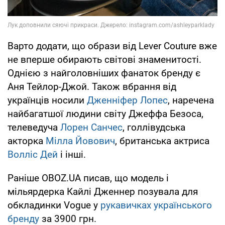
Варто додати, що образи від Lever Couture вже
не вперше обирають світові знаменитості.
Однією з найголовніших фанаток бренду є
Аня Тейлор-Джой. Також вбрання від
українців носили
Дженніфер Лопес
, наречена
найбагатшої людини світу Джеффа Безоса,
телеведуча
Лорен Санчес
, голлівудська
акторка
Мілла Йовович
, британська актриса
Волліс Дей
і інші.
Раніше OBOZ.UA писав, що модель і
мільярдерка Кайлі Дженнер позувала для
обкладинки Vogue у
рукавичках українського
бренду
за 3900 грн.