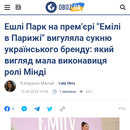
Ешлі Парк на прем'єрі "Емілі
в Парижі" вигуляла сукню
українського бренду: який
вигляд мала виконавиця
ролі Мінді
Катерина Малай
Lady Oboz
15.08.2024 14:48
1 хвилина
4,8 т.
0
РУС