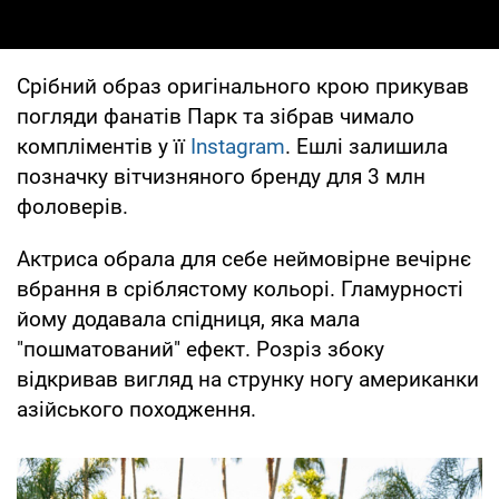
Срібний образ оригінального крою прикував
погляди фанатів Парк та зібрав чимало
компліментів у її
Instagram
. Ешлі залишила
позначку вітчизняного бренду для 3 млн
фоловерів.
Актриса обрала для себе неймовірне вечірнє
вбрання в сріблястому кольорі. Гламурності
йому додавала спідниця, яка мала
"пошматований" ефект. Розріз збоку
відкривав вигляд на струнку ногу американки
азійського походження.