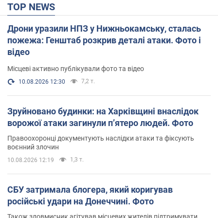
TOP NEWS
Дрони уразили НПЗ у Нижньокамську, сталась
пожежа: Генштаб розкрив деталі атаки. Фото і
відео
Місцеві активно публікували фото та відео
7,2 т.
10.08.2026 12:30
Зруйновано будинки: на Харківщині внаслідок
ворожої атаки загинули п’ятеро людей. Фото
Правоохоронці документують наслідки атаки та фіксують
воєнний злочин
1,3 т.
10.08.2026 12:19
СБУ затримала блогера, який коригував
російські удари на Донеччині. Фото
Також зловмисник агітував місцевих жителів підтримувати