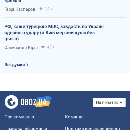
Кремля
Гаррі Каспаров
1,2 т.
РФ, каже турецьке МЗС, завдасть по Україні
ядерного удару (а Київ мер знищує й без
цього)
Олександр Кірш
4,7 т.
Всі думки
На початок
Про компанію
Команда
Правова інформація
Політика конфіденційності