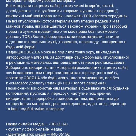
матеріал в першому абзаці матеріалу.
Всі матеріали на цьому сайті, в тому числі інтерв’ю, статті,
дослідження – є службовими творами журналістів редакції,
виключні майнові права на які належать ТОВ «Золота середина».
На всі опубліковані фотоматеріали Getty Images редакція має
майнові права, які захищаються законом України «Про авторські
права та суміжні права», ніхто не має права без письмового
дозволу ТОВ «Золота середина» їх використовувати, вони не
підлягають подальшому відтворенню, перекладу, поширенню в
будь-якій формі.
Редакція OBOZ.UA може не поділяти точку зору, викладену в
авторському матеріалі. За достовірність інформації, опублікованої
в рекламних матеріалах, відповідальність несе рекламодавець.
Заборонено використання матеріалів розміщених на цьому сайті,
хоч із зазначенням гіперпосилання на сторінку цього сайту,
логотипу OBOZ.UA або будь-якого іншого згадування, але без
письмового дозволу Редакції/ТОВ «Золота середина»
Незаконним використанням матеріалів буде вважатися: будь-яке
копiювання, публiкацiя, передрук, наступне поширення,
використання, переробка з використанням, включенням до
складу інших матеріалів, розповсюдження, адаптація, переклад
та інші подібні зміни матеріалу.
Назва онлайн медіа — «OBOZ.UA»
- суб'єкт у сфері онлайн медіа;
- ідентифікатор медіа — R40-06156;