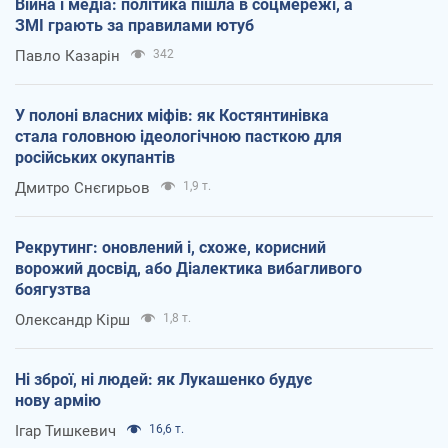
Війна і медіа: політика пішла в соцмережі, а
ЗМІ грають за правилами ютуб
Павло Казарін
342
У полоні власних міфів: як Костянтинівка
стала головною ідеологічною пасткою для
російських окупантів
Дмитро Снєгирьов
1,9 т.
Рекрутинг: оновлений і, схоже, корисний
ворожий досвід, або Діалектика вибагливого
боягузтва
Олександр Кірш
1,8 т.
Ні зброї, ні людей: як Лукашенко будує
нову армію
Ігар Тишкевич
16,6 т.