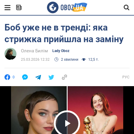
Боб уже не в тренді: яка
стрижка прийшла на заміну
Олена Билім
Lady Oboz
25.03.2026 12:32
2 хвилини
12,5 т.
0
РУС