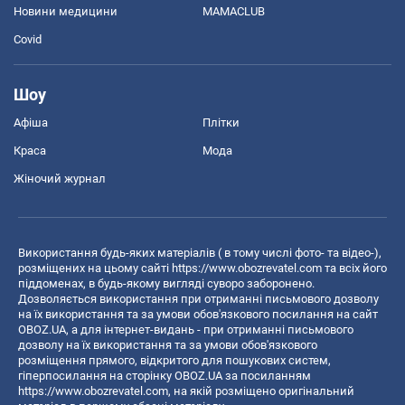
Новини медицини
MAMACLUB
Covid
Шоу
Афіша
Плітки
Краса
Мода
Жіночий журнал
Використання будь-яких матеріалів ( в тому числі фото- та відео-),
розміщених на цьому сайті
https://www.obozrevatel.com
та всіх його
піддоменах, в будь-якому вигляді суворо заборонено.
Дозволяється використання при отриманні письмового дозволу
на їх використання та за умови обов'язкового посилання на сайт
OBOZ.UA, а для інтернет-видань - при отриманні письмового
дозволу на їх використання та за умови обов'язкового
розміщення прямого, відкритого для пошукових систем,
гіперпосилання на сторінку OBOZ.UA за посиланням
https://www.obozrevatel.com
, на якій розміщено оригінальний