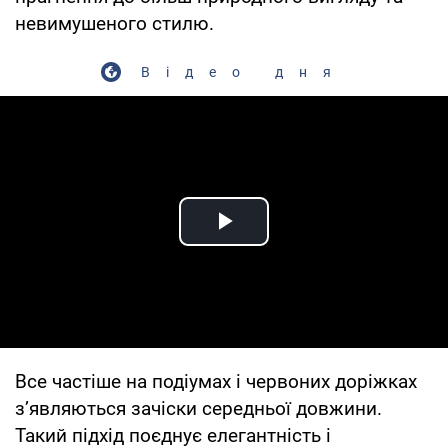
невимушеного стилю.
Відео дня
Play Video
Все частіше на подіумах і червоних доріжках
з’являються зачіски середньої довжини.
Такий підхід поєднує елегантність і