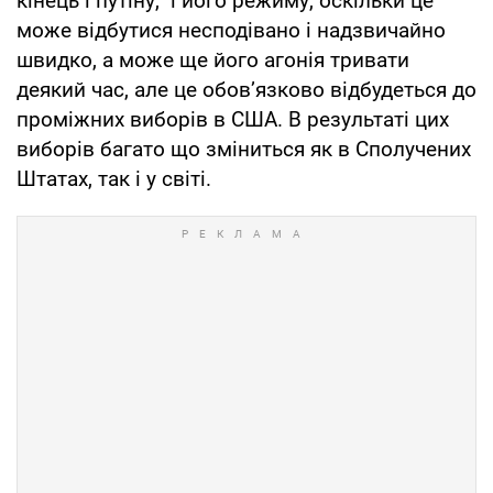
кінець і путіну, і його режиму, оскільки це
може відбутися несподівано і надзвичайно
швидко, а може ще його агонія тривати
деякий час, але це обовʼязково відбудеться до
проміжних виборів в США. В результаті цих
виборів багато що зміниться як в Сполучених
Штатах, так і у світі.