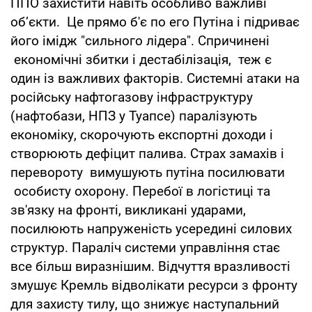
ППО захистити навіть особливо важливі
обʼєкти. Це прямо б'є по его Путіна і підриває
його імідж "сильного лідера". Спричинені
економічні збитки і дестабілізація, теж є
один із важливих факторів. Системні атаки на
російську нафтогазову інфраструктуру
(нафтобази, НПЗ у Туапсе) паралізують
економіку, скорочують експортні доходи і
створюють дефіцит палива. Страх замахів і
перевороту вимушують путіна посилювати
особисту охорону. Перебої в логістиці та
зв'язку на фронті, викликані ударами,
посилюють напруженість усередині силових
структур. Параліч системи управління стає
все більш виразнішим. Відчуття вразливості
змушує Кремль відволікати ресурси з фронту
для захисту тилу, що знижує наступальний