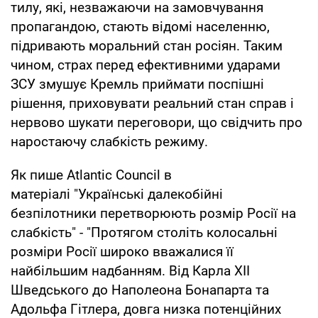
тилу, які, незважаючи на замовчування
пропагандою, стають відомі населенню,
підривають моральний стан росіян. Таким
чином, страх перед ефективними ударами
ЗСУ змушує Кремль приймати поспішні
рішення, приховувати реальний стан справ і
нервово шукати переговори, що свідчить про
наростаючу слабкість режиму.
Як пише Atlantic Council в
матеріалі "Українські далекобійні
безпілотники перетворюють розмір Росії на
слабкість" - "Протягом століть колосальні
розміри Росії широко вважалися її
найбільшим надбанням. Від Карла XII
Шведського до Наполеона Бонапарта та
Адольфа Гітлера, довга низка потенційних