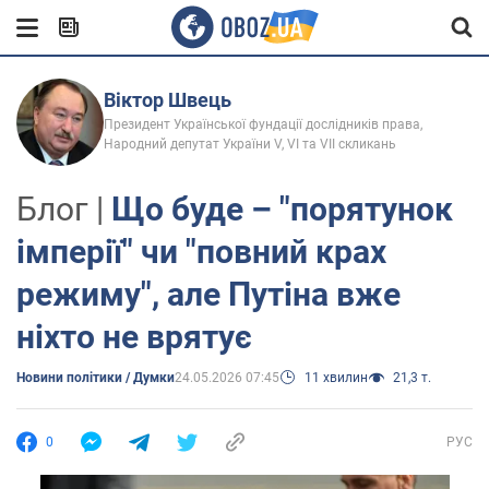
Віктор Швець
Президент Української фундації дослідників права,
Народний депутат України V, VI та VII скликань
Блог |
Що буде – "порятунок
імперії" чи "повний крах
режиму", але Путіна вже
ніхто не врятує
Новини політики / Думки
24.05.2026 07:45
11 хвилин
21,3 т.
0
РУС