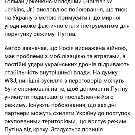
Голман Дженкінс-молодший (Holman W.
Jenkins, Jr.) висловлює побоювання, що тиск
на Україну з метою примусити її до мирної
угоди може фактично стати інструментом для
порятунку режиму Путіна.
Автор зазначає, що Росія виснажена війною,
має проблеми з мобілізацією та втратами, а
постійні удари українських дронів підривають
стабільність внутрішньої влади. На думку
WSJ, нинішні зусилля з переговорів можуть
бути спрямовані на те, щоб допомогти Путіну
уникнути подальшого послаблення його
режиму. Існують побоювання, що західні
партнери можуть схиляти Україну до поступок
окупованими територіями, що врятує режим
Путіна від краху. Згадується позиція