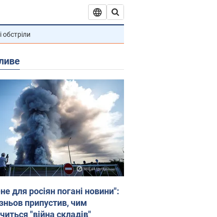
і обстріли
ливе
не для росіян погані новини":
зньов припустив, чим
читься "війна складів"