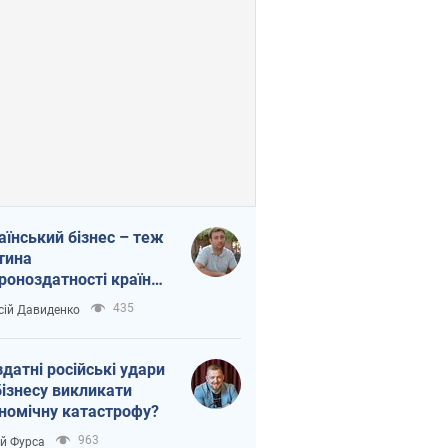
аїнський бізнес – теж
тина
роноздатності країни.
віддавайте їхній ринок
435
сій Давиденко
жим
здатні російські удари
бізнесу викликати
номічну катастрофу?
963
ій Фурса