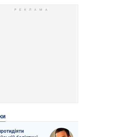
ки
протидіяти