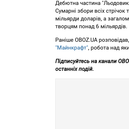
Дебютна частина "Льодовико
Сумарні збори всіх стрічок 
мільярди доларів, а загало
творцям понад 6 мільярдів.
Раніше OBOZ.UA розповідав
"Майнкрафт"
, робота над я
Підписуйтесь на канали OB
останніх подій.