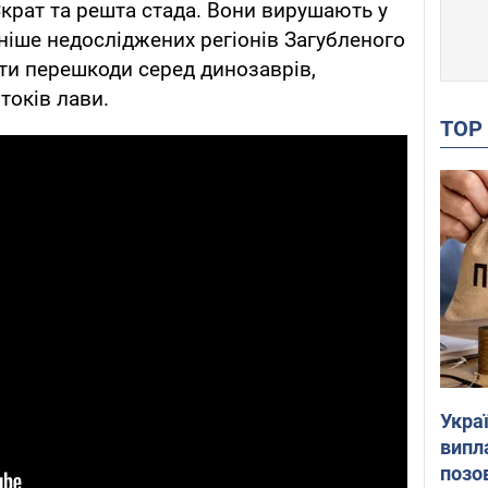
, Скрат та решта стада. Вони вирушають у
ніше недосліджених регіонів Загубленого
ати перешкоди серед динозаврів,
токів лави.
TO
Украї
випл
позо