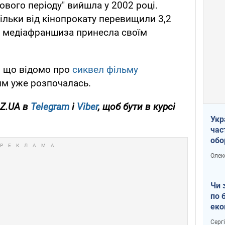
вого періоду" вийшла у 2002 році.
тільки від кінопрокату перевищили 3,2
м медіафраншиза принесла своїм
, що відомо про
сиквел фільму
ким уже розпочалась.
OZ.UA в
Telegram
і
Viber
, щоб бути в курсі
Укр
час
обо
Не 
Олек
чу
Чи 
по 
еко
Серг