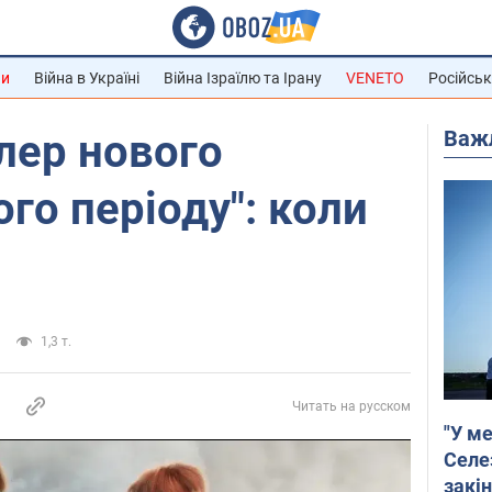
ни
Війна в Україні
Війна Ізраїлю та Ірану
VENETO
Російськ
Важ
лер нового
го періоду": коли
1,3 т.
Читать на русском
"У ме
Селе
закін