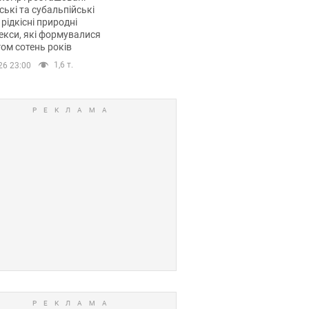
ські та субальпійські
 рідкісні природні
кси, які формувалися
ом сотень років
1,6 т.
26 23:00