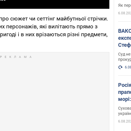
Як пер
6.08.20
про сюжет чи сеттінг майбутньої стрічки.
 персонажів, які вилітають прямо з
ВАКС обрав 
ригоді і в них врізаються різні предмети,
експ
Стеф
спра
Суд не
проку
6.0
Росі
прап
морі
Сухова
украї
6.08.20