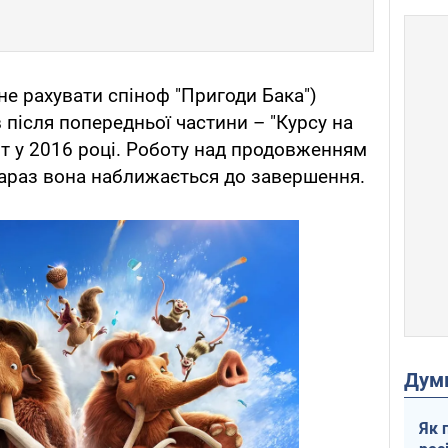
не рахувати спіноф "Пригоди Бака")
 після попередньої частини – "Курсу на
іт у 2016 році. Роботу над продовженням
зараз вона наближається до завершення.
Дум
Як 