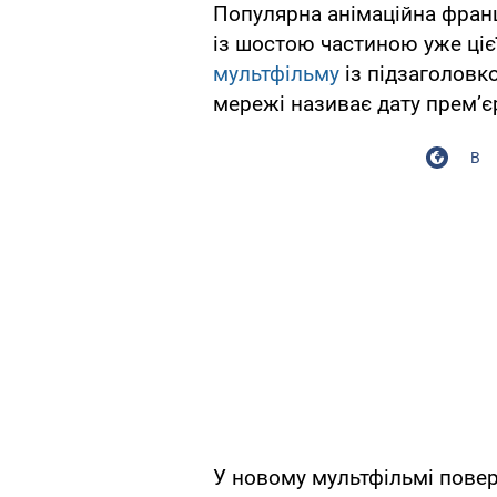
Популярна анімаційна фран
із шостою частиною уже ці
мультфільму
із підзаголовко
мережі називає дату прем’є
В
У новому мультфільмі повер