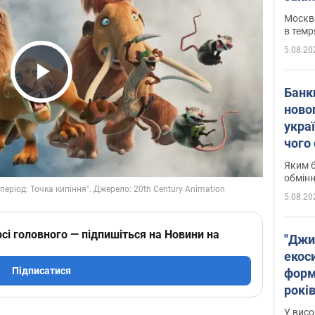
Москва
в темр
5.08.20
Play Video
Банк
ново
укра
чого
Яким б
обмін
5.08.20
сі головного — підпишіться на Новини на
"Джи
екоси
Підписатися
форм
років
заби
У висо