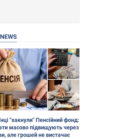
P NEWS
нці "хакнули" Пенсійний фонд:
ати масово підвищують через
ви, але грошей не вистачає