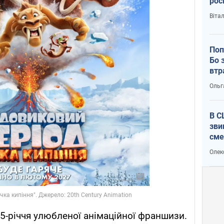
рос
Віта
Поп
Бо 
втр
Ольг
В С
зви
сме
Ата
Олек
25-річчя улюбленої анімаційної франшизи.