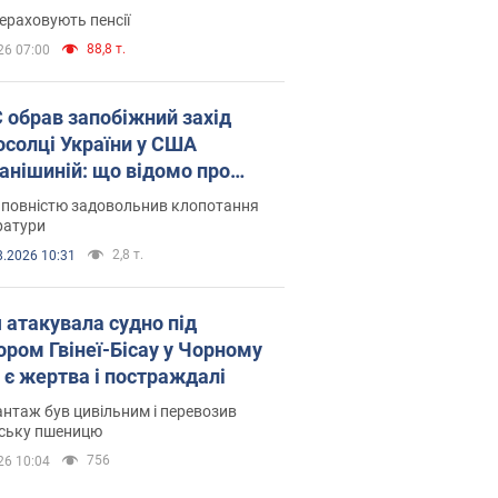
ераховують пенсії
88,8 т.
26 07:00
запобіжний захід
осолці України у США
анішиній: що відомо про
ву
 повністю задовольнив клопотання
ратури
2,8 т.
8.2026 10:31
я атакувала судно під
ором Гвінеї-Бісау у Чорному
: є жертва і постраждалі
нтаж був цивільним і перевозив
нську пшеницю
756
26 10:04