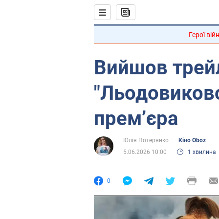
Герої вій
Вийшов трей
"Льодовиково
премʼєра
Юлія Потерянко
Кіно Oboz
5.06.2026 10:00
1 хвилина
0