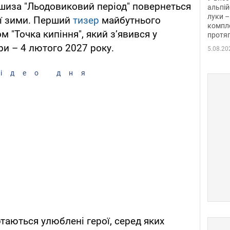
шиза "Льодовиковий період" повернеться
альпій
луки –
єї зими. Перший
тизер
майбутнього
компле
м "Точка кипіння", який з’явився у
протяг
ри – 4 лютого 2027 року.
5.08.20
ідео дня
таються улюблені герої, серед яких