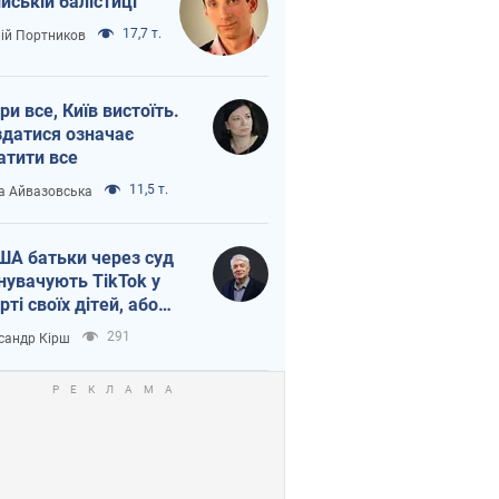
ійській балістиці
17,7 т.
лій Портников
ри все, Київ вистоїть.
здатися означає
атити все
11,5 т.
а Айвазовська
ША батьки через суд
нувачують TikTok у
рті своїх дітей, або
ка КНР на молодь
291
сандр Кірш