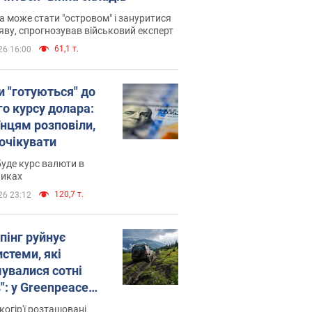
 може стати "островом" і зануритися
яву, спрогнозував військовий експерт
61,1 т.
26 16:00
и "готуються" до
го курсу долара:
їнцям розповіли,
 очікувати
уде курс валюти в
никах
120,7 т.
26 23:12
пінг руйнує
стеми, які
увалися сотні
": у Greenpeace
ли на сполох
когір'ї розташовані