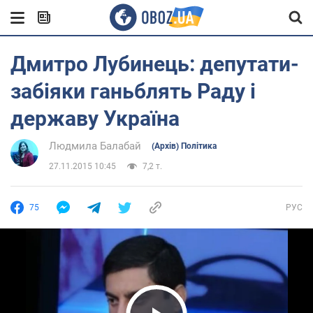
Дмитро Лубинець: депутати-
забіяки ганьблять Раду і
державу Україна
Людмила Балабай
(Архів) Політика
27.11.2015 10:45
7,2 т.
75
РУС