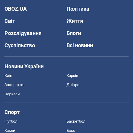
OBOZ.UA
Політика
Світ
Життя
Розслідування
Блоги
Суспільство
Всі новини
Новини України
Київ
Харків
Запоріжжя
Дніпро
Черкаси
Спорт
Футбол
Баскетбол
Хокей
Бокс