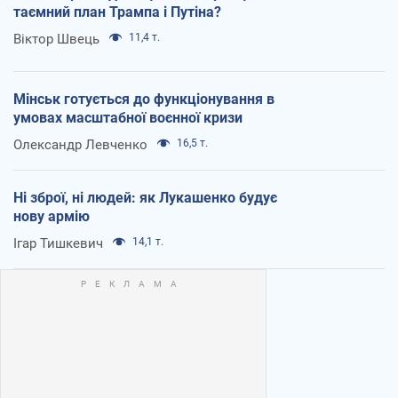
таємний план Трампа і Путіна?
Віктор Швець
11,4 т.
Мінськ готується до функціонування в
умовах масштабної воєнної кризи
Олександр Левченко
16,5 т.
Ні зброї, ні людей: як Лукашенко будує
нову армію
Ігар Тишкевич
14,1 т.