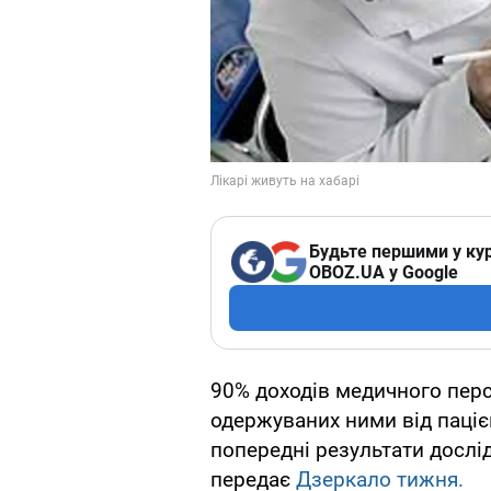
Будьте першими у кур
OBOZ.UA у Google
90% доходів медичного персо
одержуваних ними від пацієн
попередні результати дослі
передає
Дзеркало тижня.