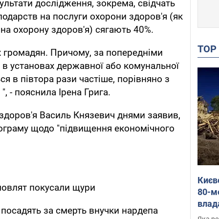
зультати дослідження, зокрема, свідчать
подарств на послуги охорони здоров'я (як
 на охорону здоров'я) сягають 40%.
TO
их громадян. Причому, за попередніми
" в установах державної або комунальної
я в півтора рази частіше, порівняно з
", - пояснила Ірена Грига.
 здоров'я Василь Князевич днями заявив,
рограму щодо "підвищення економічного
Києв
мовлят покусали щури
80-м
влад
 посадять за смерть внучки нардепа
буді
Яка ре