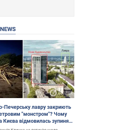
P NEWS
о-Печерську лавру закриють
етровим "монстром"? Чому
а Києва відмовилась зупиняти
вництво хмарочоса
акція Кличка на петицію щодо