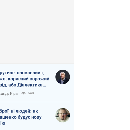
рутинг: оновлений і,
же, корисний ворожий
від, або Діалектика
агливого боягузтва
648
сандр Кірш
зброї, ні людей: як
ашенко будує нову
ію