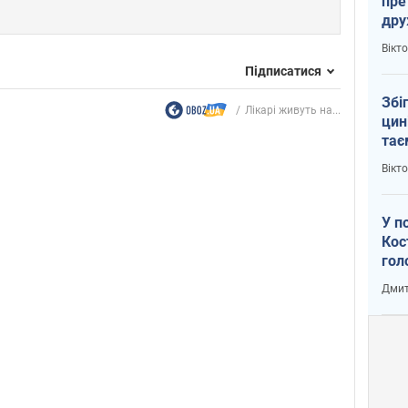
пре
др
пер
Вікт
зал
Підписатися
Ки
Збі
Лікарі живуть на...
цин
тає
Пут
Вікт
У п
Кос
гол
пас
Дмит
оку