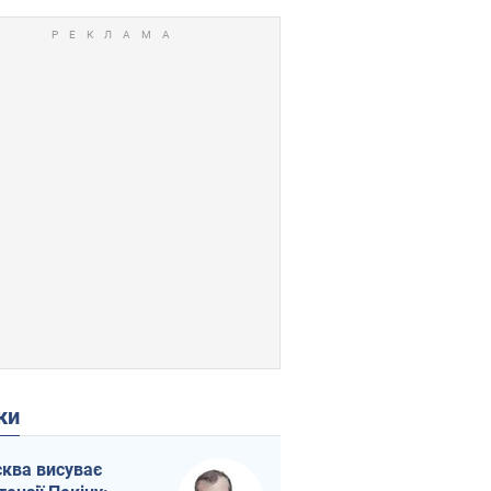
ки
ква висуває