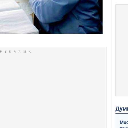
Дум
Мос