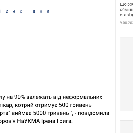
та б
Що роб
обмінн
ідео дня
старі 
9.08.20
лу на 90% залежать від неформальних
лікар, котрий отримує 500 гривень
ерта" виймає 5000 гривень ", - повідомила
ров'я НаУКМА Ірена Грига.