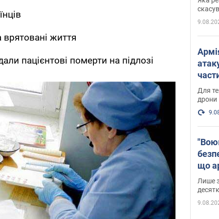
"мос
скасув
їнців
9.08.20
 врятовані життя
Армі
дали пацієнтові померти на підлозі
атаку
части
Фото
Для те
дрони
9.0
"Вою
безпе
що ар
в Оде
Лише з
десятк
9.08.20