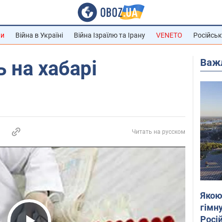
ни
Війна в Україні
Війна Ізраїлю та Ірану
VENETO
Російськ
Важ
 на хабарі
Читать на русском
Якою
гімну
Росій