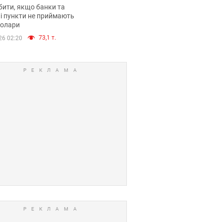
анки такі купюри
ити, якщо банки та
і пункти не приймають
долари
73,1 т.
26 02:20