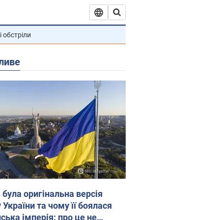
і обстріли
ливе
 була оригінальна версія
 України та чому її боялася
ська імперія: про це не