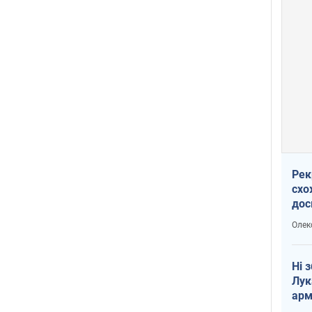
Рек
схо
дос
виб
Олек
Ні 
Лук
арм