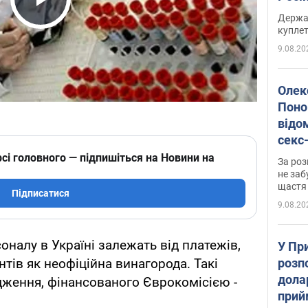
розп
Play Video
Держа
куплет
9.08.20
Олек
Поно
відо
секс
який
сі головного — підпишіться на Новини на
За роз
маю
не заб
щастя
Підписатися
9.08.20
налу в Україні залежать від платежів,
У Пр
розпо
тів як неофіційна винагорода. Такі
дола
дження, фінансованого Єврокомісією -
прий