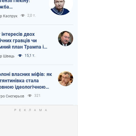
тензії Пекіну:
ужба
етворюється на
2,0 т.
ор Каспрук
ежність Росії від
таю
г інтересів двох
ічних гравців чи
мний план Трампа і
іна?
15,1 т.
ор Швець
олоні власних міфів: як
тянтинівка стала
овною ідеологічною
ткою для російських
321
ро Снєгирьов
пантів