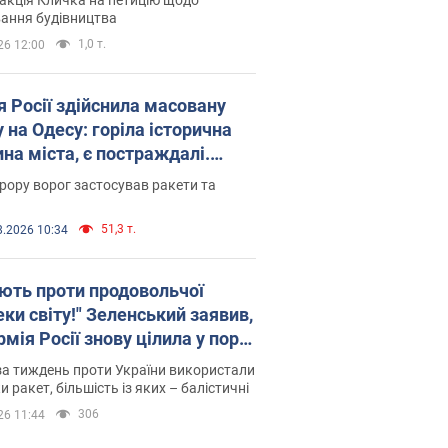
ковського вірянина"
ання будівництва
1,0 т.
26 12:00
я Росії здійснила масовану
 на Одесу: горіла історична
на міста, є постраждалі.
 та відео
рору ворог застосував ракети та
51,3 т.
8.2026 10:34
ють проти продовольчої
ки світу!" Зеленський заявив,
мія Росії знову цілила у порт
сі
а тиждень проти України використали
и ракет, більшість із яких – балістичні
306
26 11:44