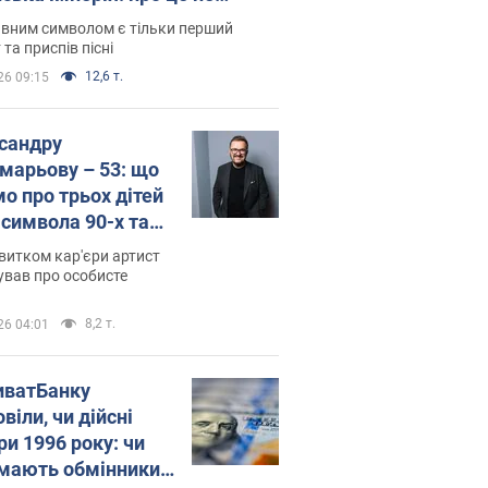
овідають у школі
вним символом є тільки перший
 та приспів пісні
12,6 т.
26 09:15
сандру
марьову – 53: що
мо про трьох дітей
-символа 90-х та
 вигляд вони
витком кар'єри артист
ть
ував про особисте
8,2 т.
26 04:01
иватБанку
віли, чи дійсні
ри 1996 року: чи
мають обмінники